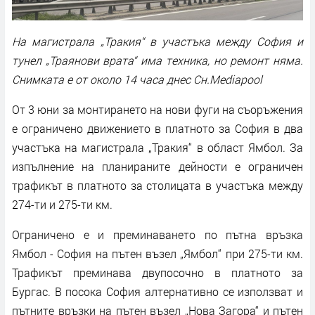
На магистрала „Тракия“ в участъка между София и
тунел „Траянови врата“ има техника, но ремонт няма.
Снимката е от около 14 часа днес Сн.Mediapool
От 3 юни за монтирането на нови фуги на съоръжения
е ограничено движението в платното за София в два
участъка на магистрала „Тракия“ в област Ямбол. За
изпълнение на планираните дейности е ограничен
трафикът в платното за столицата в участъка между
274-ти и 275-ти км.
Ограничено е и преминаването по пътна връзка
Ямбол - София на пътен възел „Ямбол“ при 275-ти км.
Трафикът преминава двупосочно в платното за
Бургас. В посока София алтернативно се използват и
пътните връзки на пътен възел „Нова Загора“ и пътен