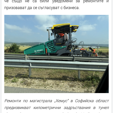
че също не са били уведомени за ремонтите и
призовават да се съгласуват с бизнеса.
Ремонти по магистрала „Хемус“ в Софийска област
предизвикват километрични задръствания в тунел