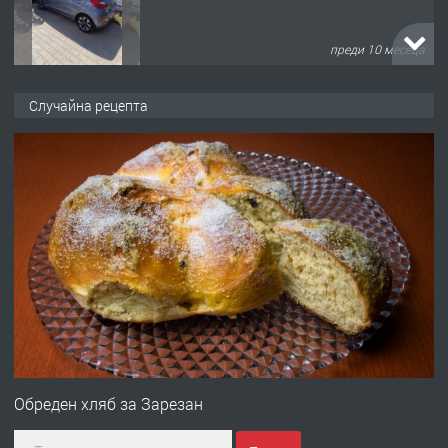
преди 10 месеца
ПРЕДЛАГА
Професионална броячна машина -
Случайна рецепта
със сертификат от ЕЦБ
преди 1 година
ПРЕДЛАГА
Професионална зеленчукорезачка
за заведения и дома
преди 1 година
ПРЕДЛАГА
Дава под наем Асеновград
Обреден хляб за Зарезан