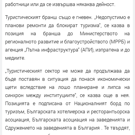
работници или да се извършва някаква дейност.
Туристическият бранш също е гневен. „Недопустимо е
планови ремонти да блокират туризма“, се казва в
позиция на бранша до Министерството на
регионалното развитие и благоустройството (МРРБ) и
агенция „Пътна инфраструктура“ (АПИ), изпратена и до
медиите.
„Туристическият сектор не може да продължава да
бъде поставян в ситуация да понася икономически
щети вследствие на лошо планиране и липса на
синхрон между институциите“, се казва още в нея.
Позицията е подписана от Националният борд по
туризъм, Българската хотелиерска и ресторантьорска
асоциация, Българската асоциация на заведенията и
Сдружението на заведенията в България . Те твърдят,