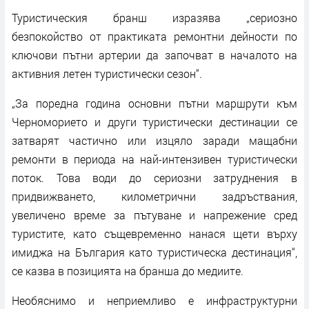
Туристическия бранш изразява „сериозно
безпокойство от практиката ремонтни дейности по
ключови пътни артерии да започват в началото на
активния летен туристически сезон“.
„За поредна година основни пътни маршрути към
Черноморието и други туристически дестинации се
затварят частично или изцяло заради мащабни
ремонти в периода на най-интензивен туристически
поток. Това води до сериозни затруднения в
придвижването, километрични задръствания,
увеличено време за пътуване и напрежение сред
туристите, като същевременно нанася щети върху
имиджа на България като туристическа дестинация“,
се казва в позицията на бранша до медиите.
Необяснимо и неприемливо е инфраструктурни