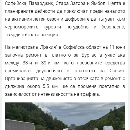
Софийска, Пазарджик, Стара Загора и Ямбол. Целта е
планираните дейности да приключат преди началото
на активния летен сезон и шофьорите да пътуват към
черноморските курорти по-удобно и безопасно,
твърди пътната агенция.
На магистрала „Тракия“ в Софийска област на 11 юни
започна ремонт в платното за Бургас в участъка
между 33-и и 39-и км, като превозните средства
преминават двупосочно в платното за София.
Организацията на движението в отсечката в ремонт, с
дължина около 5.5 км, ще се променя поетапно в
зависимост от интензивността на трафика.