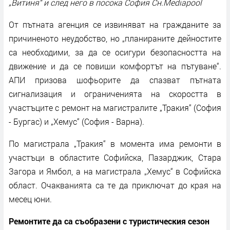
„Витиня“ и след него в посока София Сн.Mediapool
От пътната агенция се извиняват на гражданите за
причиненото неудобство, но „планираните дейностите
са необходими, за да се осигури безопасността на
движение и да се повиши комфортът на пътуване“.
АПИ призова шофьорите да спазват пътната
сигнализация и ограниченията на скоростта в
участъците с ремонт на магистралите „Тракия“ (София
- Бургас) и „Хемус“ (София - Варна).
По магистрала „Тракия“ в момента има ремонти в
участъци в областите Софийска, Пазарджик, Стара
Загора и Ямбол, а на магистрала „Хемус“ в Софийска
област. Очакванията са те да приключат до края на
месец юни.
Ремонтите да са съобразени с туристическия сезон