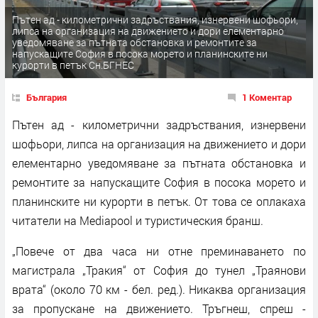
Пътен ад - километрични задръствания, изнервени шофьори,
липса на организация на движението и дори елементарно
уведомяване за пътната обстановка и ремонтите за
напускащите София в посока морето и планинските ни
курорти в петък Сн.БГНЕС
България
1 Коментар
Пътен ад - километрични задръствания, изнервени
шофьори, липса на организация на движението и дори
елементарно уведомяване за пътната обстановка и
ремонтите за напускащите София в посока морето и
планинските ни курорти в петък. От това се оплакаха
читатели на Mediapool и туристическия бранш.
„Повече от два часа ни отне преминаването по
магистрала „Тракия“ от София до тунел „Траянови
врата“ (около 70 км - бел. ред.). Никаква организация
за пропускане на движението. Тръгнеш, спреш -