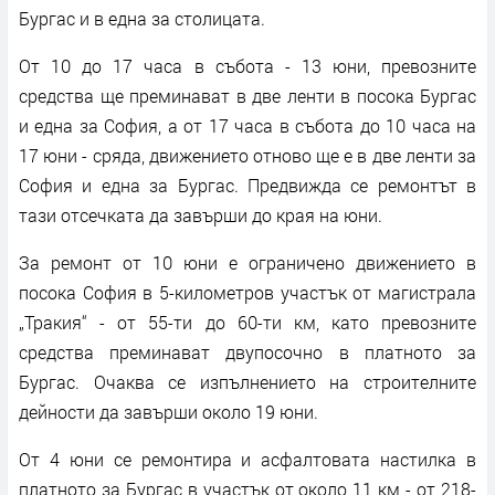
Бургас и в една за столицата.
От 10 до 17 часа в събота - 13 юни, превозните
средства ще преминават в две ленти в посока Бургас
и една за София, а от 17 часа в събота до 10 часа на
17 юни - сряда, движението отново ще е в две ленти за
София и една за Бургас. Предвижда се ремонтът в
тази отсечката да завърши до края на юни.
За ремонт от 10 юни е ограничено движението в
посока София в 5-километров участък от магистрала
„Тракия“ - от 55-ти до 60-ти км, като превозните
средства преминават двупосочно в платното за
Бургас. Очаква се изпълнението на строителните
дейности да завърши около 19 юни.
От 4 юни се ремонтира и асфалтовата настилка в
платното за Бургас в участък от около 11 км - от 218-