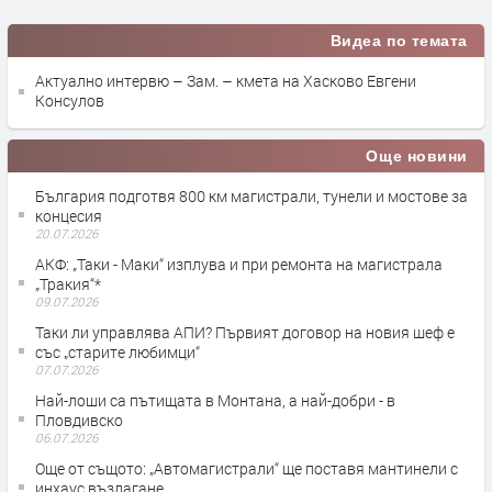
Видеа по темата
Актуално интервю – Зам. – кмета на Хасково Евгени
Консулов
Още новини
България подготвя 800 км магистрали, тунели и мостове за
концесия
20.07.2026
АКФ: „Таки - Маки“ изплува и при ремонта на магистрала
„Тракия“*
09.07.2026
Таки ли управлява АПИ? Първият договор на новия шеф е
със „старите любимци“
07.07.2026
Най-лоши са пътищата в Монтана, а най-добри - в
Пловдивско
06.07.2026
Още от същото: „Автомагистрали“ ще поставя мантинели с
инхаус възлагане