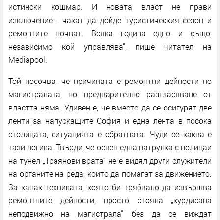
истински кошмар. И новата власт не прави
изключение - чакат да дойде туристическия сезон и
ремонтите почват. Всяка година едно и също,
независимо кой управлява“, пише читател на
Mediapool.
Той посочва, че причината е ремонтни дейности по
магистралата, но предварително разгласяване от
властта няма. Удивен е, че вместо да се осигурят две
ленти за напускащите София и една лента в посока
столицата, ситуацията е обратната. Чуди се каква е
тази логика. Твърди, че освен една патрулка с полицаи
на тунел „Траянови врата“ не е видял други служители
на органите на реда, които да помагат за движението.
За капак техниката, която би трябвало да извършва
ремонтните дейности, просто стояла „курдисана
неподвижно на магистрала“ без да се виждат