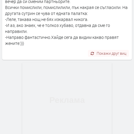
вечер да си сменим партньорите.
Всички помислили, помислилили, пък накрая се съгласили. На
другата сутрин се чува от едната палатка:
-Леле, такава нощ не бях изкарвал никога.
-И аз, ако знаех, че е толкоз хубаво, отдавна да сме го
направили.
-Направо фантастично.Хайде сега да видим какво правят
жените:)))
Покажи друг виц