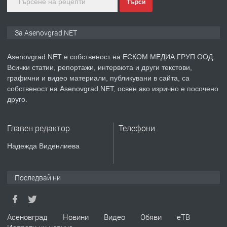
Търси
преди 2 години
ПРЕДЛАГА
Давам индивидуалани уроци по
За Asenovgrad.NET
Немски език
Asenovgrad.NET е собственост на ЕСКОМ МЕДИА ГРУП ООД.
Всички статии, репортажи, интервюта и други текстови,
преди 2 години
графични и видео материали, публикувани в сайта, са
собственост на Asenovgrad.NET, освен ако изрично е посочено
ПРЕДЛАГА
ремонт на покриви
друго.
Главен редактор
Телефони
преди 2 години
Надежда Виденлиева
ПРЕДЛАГА
Висококачествени Целофанови
Пликове - СКОРПИОПЛАСТ
Последвай ни
преди 3 години
Асеновград
Новини
Видео
Обяви
еТВ