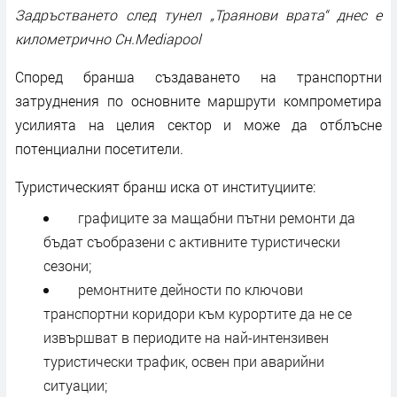
Задръстването след тунел „Траянови врата“ днес е
километрично Сн.Mediapool
Според бранша създаването на транспортни
затруднения по основните маршрути компрометира
усилията на целия сектор и може да отблъсне
потенциални посетители.
Туристическият бранш иска от институциите:
графиците за мащабни пътни ремонти да
бъдат съобразени с активните туристически
сезони;
ремонтните дейности по ключови
транспортни коридори към курортите да не се
извършват в периодите на най-интензивен
туристически трафик, освен при аварийни
ситуации;