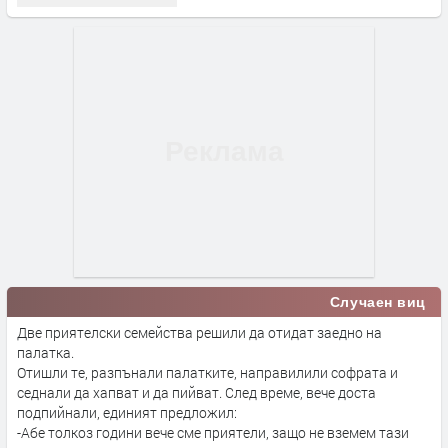
Случаен виц
Две приятелски семейства решили да отидат заедно на
палатка.
Отишли те, разпънали палатките, направилили софрата и
седнали да хапват и да пийват. След време, вече доста
подпийнали, единият предложил:
-Абе толкоз години вече сме приятели, защо не вземем тази