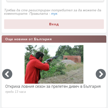
Трябва да сте регистриран потребител за да можете да
коментирате. Правилата -
тук
.
Вход
Още новини от България
Откриха ловния сезон за прелетен дивеч в България
Н
н
преди 13 часа
п