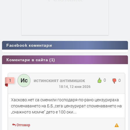
Facebook коментари
Коментари в сайта (1)
Ис
истинският антимишок
0
0
1
18:14, 12 юни 2026
Хасково.нет са сменили господаря-по-рано цензурираха
споменаването на Б.Б.,сега цензурират споменаването на
„снажното момче" дето е 100 оки....
Отговор