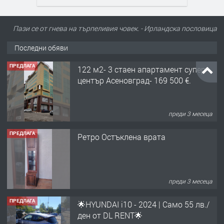
Пази се от гнева на търпеливия човек. - Ирландскa пословицa
Последни обяви
ПРЕДЛАГА
122 м2- 3 стаен апартамент супер
център Асеновград- 169 500 €.
преди 3 месеца
ПРЕДЛАГА
Ретро Остъклена врата
преди 3 месеца
ПРЕДЛАГА
🌟HYUNDAI i10 - 2024 | Само 55 лв./
ден от DL RENT🌟