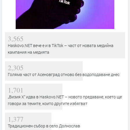
3,565
Haskovo.NET вече е и в TikTok – част от новата медийна
кампания на медията
2,305
Голяма част от Асеновград отново без водоподаване днес
1,701
„Визия Х“ идва в Haskovo.NET – новото предаване, което ще
говори за темите, които другите избягват
1,377
Традиционен събор в село Долнослав