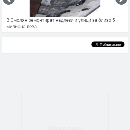
В Смолян ремонтират надлези и улици за близо 5
З
милиона лева