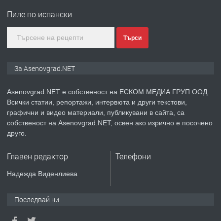
за заведения и дома
Пиле по испански
преди 1 година
Търси
ПРЕДЛАГА
Дава под наем Асеновград
За Asenovgrad.NET
Asenovgrad.NET е собственост на ЕСКОМ МЕДИА ГРУП ООД.
Всички статии, репортажи, интервюта и други текстови,
преди 2 години
графични и видео материали, публикувани в сайта, са
собственост на Asenovgrad.NET, освен ако изрично е посочено
ПРЕДЛАГА
Давам индивидуалани уроци по
друго.
Немски език
Главен редактор
Телефони
преди 2 години
Надежда Виденлиева
ПРЕДЛАГА
ремонт на покриви
Последвай ни