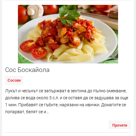
Сос Боскайола
Сосове
Лукът и чесънът се запържват в зехтина до пълно омекване,
долива се вода около 3 с.л. и се оставя да се задушава за още
1 мин. Прибавят се гъбите, нарязани на ивички. Доматите се
попарват, белят се и...
Прочети