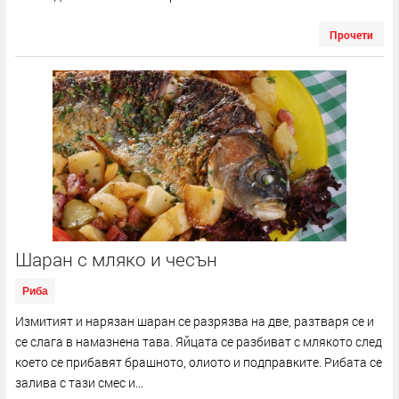
Прочети
Шаран с мляко и чесън
Риба
Измитият и нарязан шаран се разрязва на две, разтваря се и
се слага в намазнена тава. Яйцата се разбиват с млякото след
което се прибавят брашното, олиото и подправките. Рибата се
залива с тази смес и...