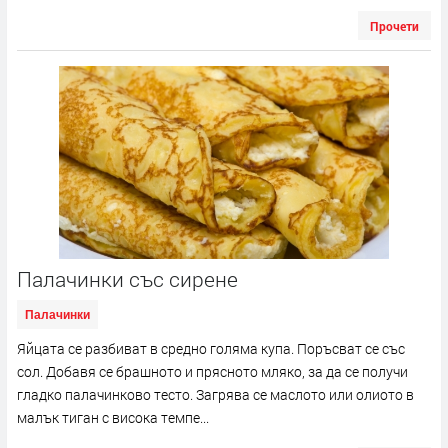
Прочети
Палачинки със сирене
Палачинки
Яйцата се разбиват в средно голяма купа. Поръсват се със
сол. Добавя се брашното и прясното мляко, за да се получи
гладко палачинково тесто. Загрява се маслото или олиото в
малък тиган с висока темпе...