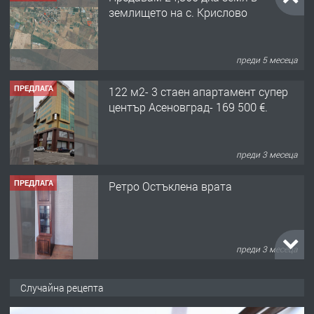
землището на с. Крислово
преди 5 месеца
ПРЕДЛАГА
122 м2- 3 стаен апартамент супер
център Асеновград- 169 500 €.
преди 3 месеца
ПРЕДЛАГА
Ретро Остъклена врата
преди 3 месеца
ПРЕДЛАГА
🌟HYUNDAI i10 - 2024 | Само 55 лв./
Случайна рецепта
ден от DL RENT🌟