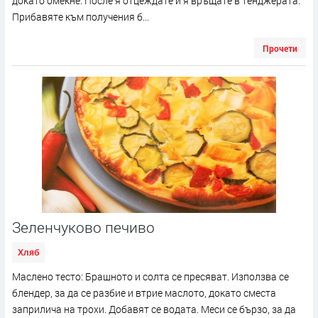
докато омекне. После я отцеждате и я връщате в тенджерата.
Прибавяте към получения б...
Прочети
Зеленчуково печиво
Хляб
Маслено тесто: Брашното и солта се пресяват. Използва се
блендер, за да се разбие и втрие маслото, докато сместа
заприлича на трохи. Добавят се водата. Меси се бързо, за да