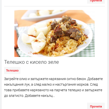
Прочети
Телешко с кисело зеле
Телешко
Загрейте олио и запържете нарязания ситно бекон. Добавете
накълцания лук, а след малко и настъргания морков. След
това прибавете нарязаното на парчета телешко и запържете
до златисто. Добавете накълц...
Прочети