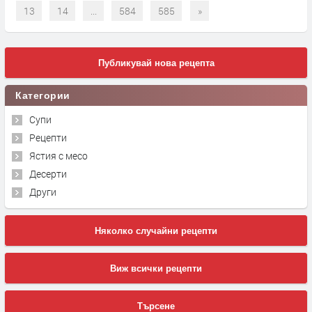
13
14
...
584
585
»
Публикувай нова рецепта
Категории
Супи
Рецепти
Ястия с месо
Десерти
Други
Няколко случайни рецепти
Виж всички рецепти
Търсене