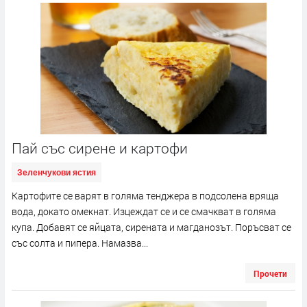
Пай със сирене и картофи
Зеленчукови ястия
Картофите се варят в голяма тенджера в подсолена вряща
вода, докато омекнат. Изцеждат се и се смачкват в голяма
купа. Добавят се яйцата, сирената и магданозът. Поръсват се
със солта и пипера. Намазва...
Прочети