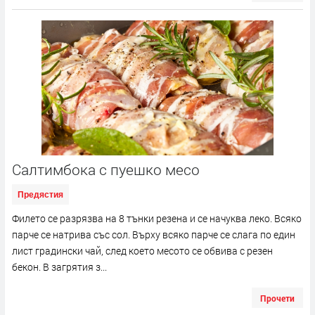
Салтимбока с пуешко месо
Предястия
Филето се разрязва на 8 тънки резена и се начуква леко. Всяко
парче се натрива със сол. Върху всяко парче се слага по един
лист градински чай, след което месото се обвива с резен
бекон. В загрятия з...
Прочети