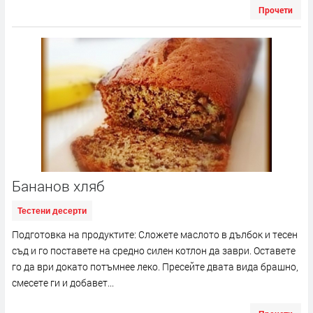
Прочети
Бананов хляб
Тестени десерти
Подготовка на продуктите: Сложете маслото в дълбок и тесен
съд и го поставете на средно силен котлон да заври. Оставете
го да ври докато потъмнее леко. Пресейте двата вида брашно,
смесете ги и добавет...