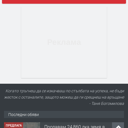
Когато тръгнеш да се изкачваш по стълбата на успеха, не бъди
жесток с останалите, защото можеш да ги срещнеш на връщане
- Таня Богомилова
Последни обяви
ПРЕДЛАГА
Продавам 24,860 дка земя в