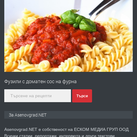
преди 10 месеца
ПРЕДЛАГА
Професионална броячна машина -
със сертификат от ЕЦБ
преди 1 година
ПРЕДЛАГА
Професионална зеленчукорезачка
за заведения и дома
Фузили с доматен сос на фурна
преди 1 година
Търси
ПРЕДЛАГА
Дава под наем Асеновград
За Asenovgrad.NET
Asenovgrad.NET е собственост на ЕСКОМ МЕДИА ГРУП ООД.
Всички статии, репортажи, интервюта и други текстови,
преди 2 години