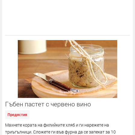
Гъбен пастет с червено вино
Предястия
Махнете кората на филийките хляб и ги нарежете на
триъгълници. Сложете ги във фурна да се запекат за 10