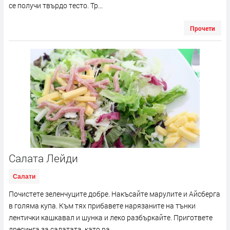
се получи твърдо тесто. Тр...
Прочети
Салата Лейди
Салати
Почистете зеленчуците добре. Накъсайте марулите и Айсберга
в голяма купа. Към тях прибавете нарязаните на тънки
лентички кашкавал и шунка и леко разбъркайте. Пригответе
дресинга за салатата, като ра...