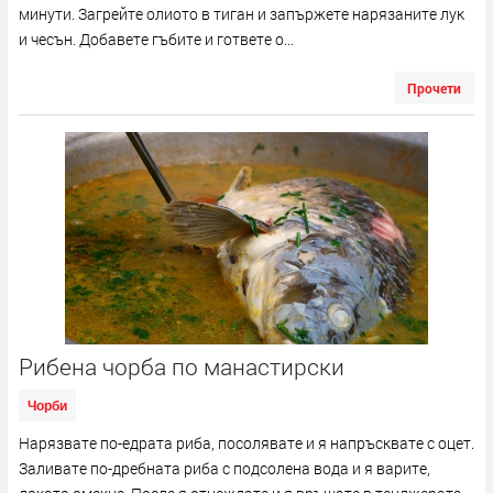
минути. Загрейте олиото в тиган и запържете нарязаните лук
и чесън. Добавете гъбите и гответе о...
Прочети
Рибена чорба по манастирски
Чорби
Нарязвате по-едрата риба, посолявате и я напръсквате с оцет.
Заливате по-дребната риба с подсолена вода и я варите,