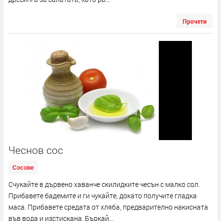
Прочети
Чеснов сос
Сосове
Счукайте в дървено хаванче скилидките чесън с малко сол.
Прибавете бадемите и ги чукайте, докато получите гладка
маса. Прибавете средата от хляба, предварително накисната
във вода и изстискана. Бъркай...