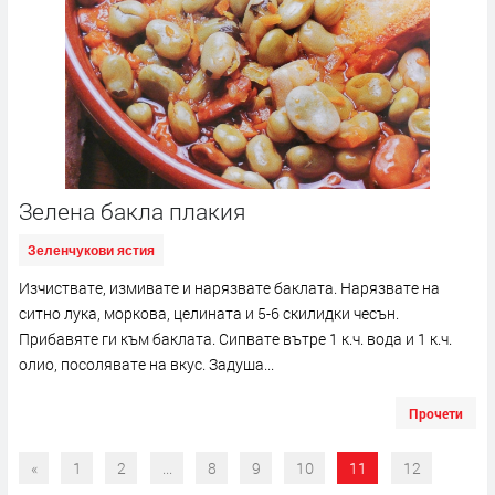
Зелена бакла плакия
Зеленчукови ястия
Изчиствате, измивате и нарязвате баклата. Нарязвате на
ситно лука, моркова, целината и 5-6 скилидки чесън.
Прибавяте ги към баклата. Сипвате вътре 1 к.ч. вода и 1 к.ч.
олио, посолявате на вкус. Задуша...
Прочети
«
1
2
...
8
9
10
11
12