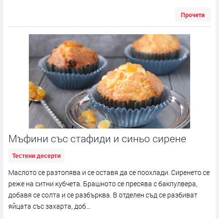
Прочети
Мъфини със стафиди и синьо сирене
Тестени десерти
Маслото се разтопява и се оставя да се поохлади. Сиренето се
реже на ситни кубчета. Брашното се пресява с бакпулвера,
добавя се солта и се разбърква. В отделен съд се разбиват
яйцата със захарта, доб...