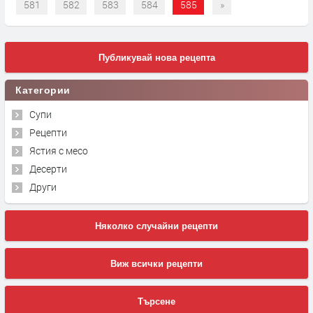
581
582
583
584
585
»
Публикувай нова рецепта
Категории
Супи
Рецепти
Ястия с месо
Десерти
Други
Няколко случайни рецепти
Виж всички рецепти
Търсене