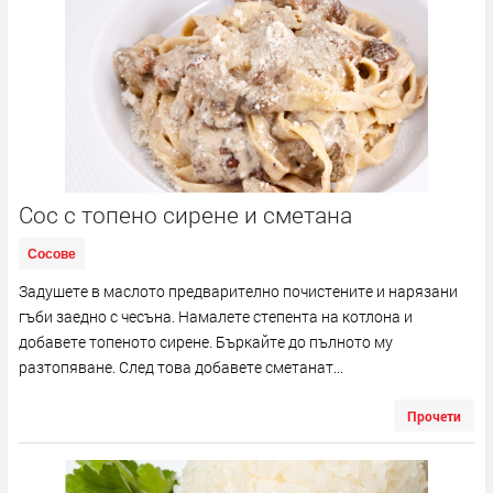
Сос с топено сирене и сметана
Сосове
Задушете в маслото предварително почистените и нарязани
гъби заедно с чесъна. Намалете степента на котлона и
добавете топеното сирене. Бъркайте до пълното му
разтопяване. След това добавете сметанат...
Прочети