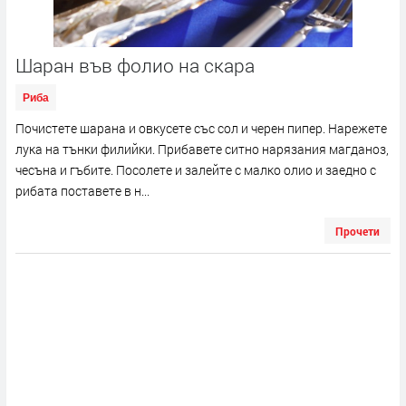
Шаран във фолио на скара
Риба
Почистете шарана и овкусете със сол и черен пипер. Нарежете
лука на тънки филийки. Прибавете ситно нарязания магданоз,
чесъна и гъбите. Посолете и залейте с малко олио и заедно с
рибата поставете в н...
Прочети