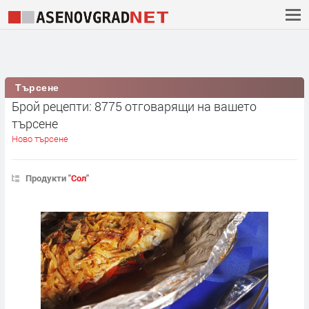
Търсене
Брой рецепти: 8775 отговарящи на вашето
търсене
Ново търсене
Продукти "
Сол
"