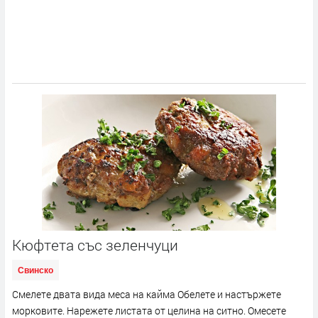
Кюфтета със зеленчуци
Свинско
Смелете двата вида меса на кайма Обелете и настържете
морковите. Нарежете листата от целина на ситно. Омесете