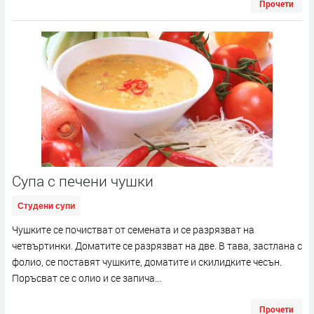
Прочети
Супа с печени чушки
Студени супи
Чушките се почистват от семената и се разрязват на
четвъртинки. Доматите се разрязват на две. В тава, застлана с
фолио, се поставят чушките, доматите и скилидките чесън.
Поръсват се с олио и се запича...
Прочети