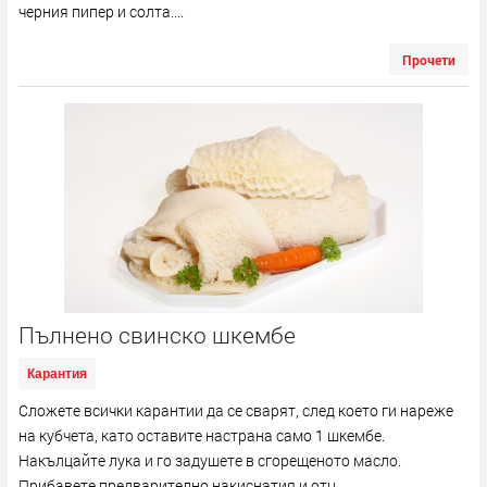
черния пипер и солта....
Прочети
Пълнено свинско шкембе
Карантия
Сложете всички карантии да се сварят, след което ги нареже
на кубчета, като оставите настрана само 1 шкембе.
Накълцайте лука и го задушете в сгорещеното масло.
Прибавете предварително накиснатия и отц...