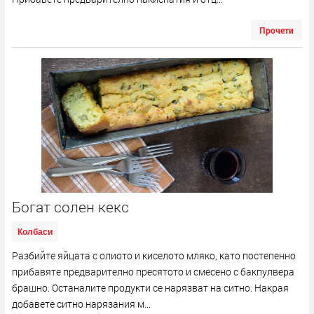
Прочети
Богат солен кекс
Колбаси
Разбийте яйцата с олиото и киселото мляко, като постепенно
прибавяте предварително пресятото и смесено с бакпулвера
брашно. Останалите продукти се нарязват на ситно. Накрая
добавете ситно нарязания м...