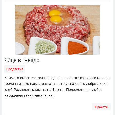
Яйце в гнездо
Предястия
Каймата омесете с всички подправки, лъжичка кисело мляко и
горчица и леко навлажнената и отцедена много добре филия
хляб. Разделете каймата на 4 топки. Подредете ги в добре
намазнена тава с незалепва...
Прочети