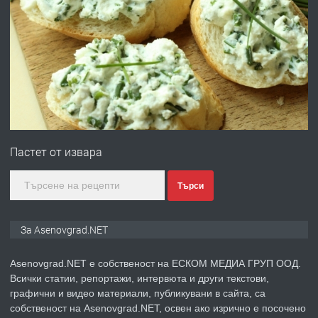
ПРЕДЛАГА
Професионална зеленчукорезачка
за заведения и дома
преди 1 година
ПРЕДЛАГА
Дава под наем Асеновград
Пастет от извара
преди 2 години
Търси
ПРЕДЛАГА
Давам индивидуалани уроци по
За Asenovgrad.NET
Немски език
Asenovgrad.NET е собственост на ЕСКОМ МЕДИА ГРУП ООД.
Всички статии, репортажи, интервюта и други текстови,
преди 2 години
графични и видео материали, публикувани в сайта, са
собственост на Asenovgrad.NET, освен ако изрично е посочено
ПРЕДЛАГА
ремонт на покриви