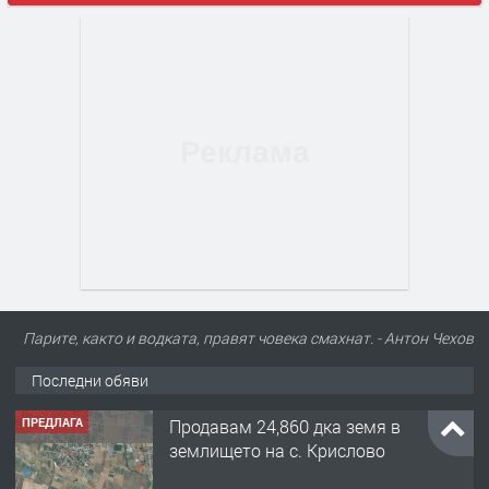
Парите, както и водката, правят човека смахнат. - Антон Чехов
Последни обяви
ПРЕДЛАГА
122 м2- 3 стаен апартамент супер
център Асеновград- 169 500 €.