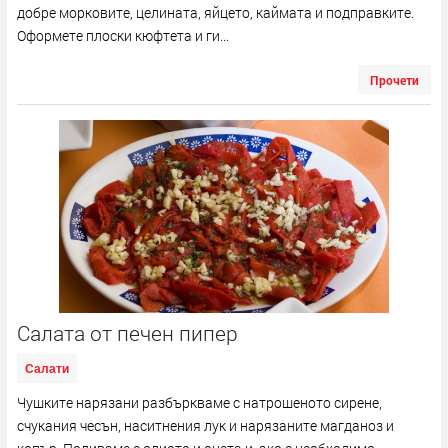
добре морковите, целината, яйцето, каймата и подправките.
Оформете плоски кюфтета и ги...
Прочети
Салата от печен пипер
Салати
Чушките нарязани разбъркваме с натрошеното сирене,
счукания чесън, наситнения лук и нарязаните магданоз и