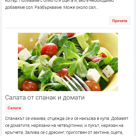
копър. Поливаме с олиото и оцета и, ако е необходимо
добавяме сол. Разбъркваме. Може около сал...
Прочети
Салата от спанак и домати
Салати
Спанакът се измива, отцежда се и се накъсва в купа. Добавят
се доматите, нарязани на четвъртинки, и лукът, нарязан на
кръгчета. Залива се с дресинг, приготвен от зехтина, оцета,