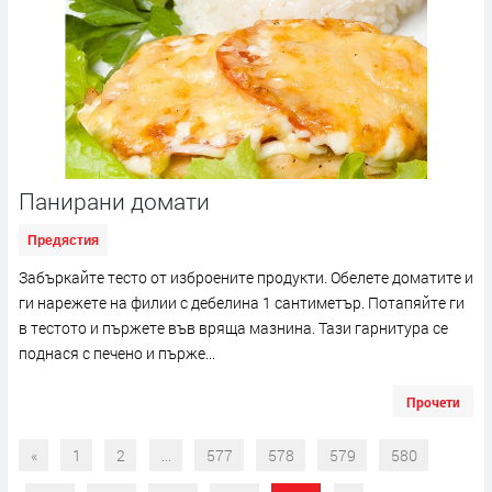
Панирани домати
Предястия
Забъркайте тесто от изброените продукти. Обелете доматите и
ги нарежете на филии с дебелина 1 сантиметър. Потапяйте ги
в тестото и пържете във вряща мазнина. Тази гарнитура се
поднася с печено и пърже...
Прочети
«
1
2
...
577
578
579
580