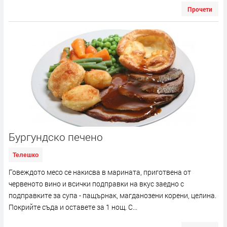
Прочети
Бургундско печено
Телешко
Говеждото месо се накисва в марината, приготвена от
червеното вино и всички подправки на вкус заедно с
подправките за супа - пащърнак, магданозени корени, целина.
Покрийте съда и оставете за 1 нощ. С...