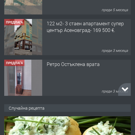
преди 3 месеца
ПРЕДЛАГА
Ретро Остъклена врата
преди 3 месеца
ПРЕДЛАГА
🌟HYUNDAI i10 - 2024 | Само 55 лв./
ден от DL RENT🌟
преди 10 месеца
ПРЕДЛАГА
Професионална броячна машина -
Случайна рецепта
със сертификат от ЕЦБ
преди 1 година