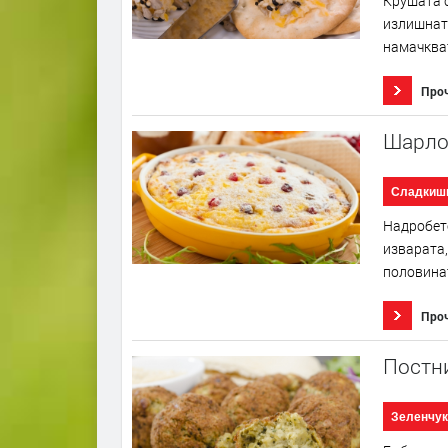
Крушата с
излишната
намачкват
Про
Шарло
Сладкиш
Надробете
изварата,
половинат
Про
Постн
Зеленчук