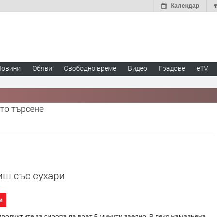
Календар
Новини
Обяви
Свободно време
Видео
Градове
eTV
то търсене
иш със сухари
и
родуктите за сиропа да врат 5 минути заедно. В леко намазнена