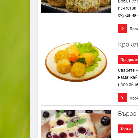
Бобът се 
изчиства,
счукания 
Про
Кроке
Предяст
Сварете м
намачкайт
цяло яйце
Про
Бърза
Торти