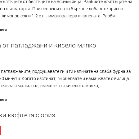
жълтъците от белтъците на всички яйца. Разбийте жълтъците на
но със захарта. При непрекъснато бъркане добавете прясно
 лимонов сок и 1-2 с.л. лимонова кора и канелата. Разби...
чети
 от патладжани и кисело мляко
патладжаните, подсушавате ги и ги изпичате на слаба фурна за
50 минути. Когато изстинат, ги обелвате и намачквате с вилица.
чесъна с малко сол, смесете го с киселото мляко,...
чети
ки кюфтета с ориз