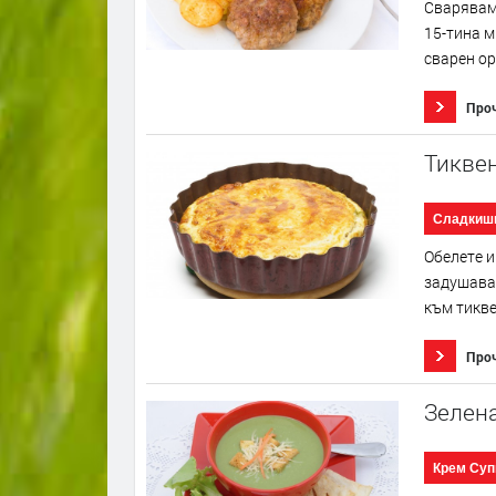
Сваряваме
15-тина м
сварен ор
Про
Тиквен
Сладкиш
Обелете и
задушава 
към тикве
Про
Зелена
Крем Суп