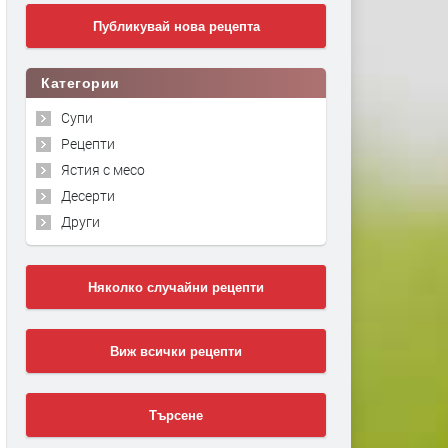
Публикувай нова рецепта
Категории
Супи
Рецепти
Ястия с месо
Десерти
Други
Няколко случайни рецепти
Виж всички рецепти
Търсене