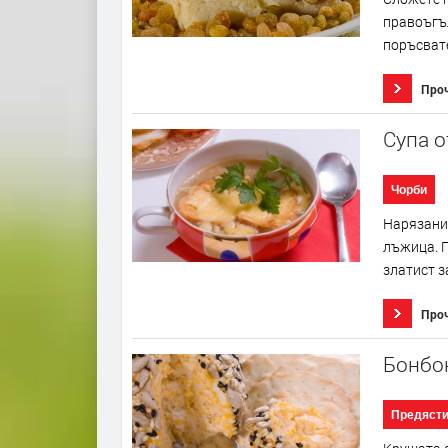
правоъгъл
поръсвате
Про
Супа о
Чорби
Нарязания
лъжица. П
златист з
Про
Бонбон
Предяст