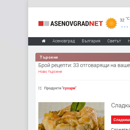
°C
32
Асеновград
България
Светът
Търсене
Брой рецепти: 33 отговарящи на ваше
Ново търсене
Продукти "
сухари
"
Сладк
Сладкиш
Сложете п