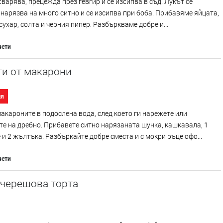
сварява, прецежда през гевгир и се изсипва в съд. Лукът се
 нарязва на много ситно и се изсипва при боба. Прибавяме яйцата,
сухар, солта и черния пипер. Разбъркваме добре и...
чети
ти от макарони
ия
акароните в подослена вода, след което ги нарежете или
е на дребно. Прибавете ситно нарязаната шунка, кашкавала, 1
 и 2 жълтъка. Разбъркайте добре сместа и с мокри ръце офо...
чети
 черешова торта