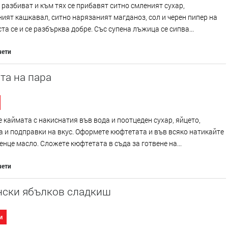
 разбиват и към тях се прибавят ситно смленият сухар,
ият кашкавал, ситно нарязаният магданоз, сол и черен пипер на
ста се и се разбърква добре. Със супена лъжица се сипва...
чети
та на пара
 каймата с накиснатия във вода и поотцеден сухар, яйцето,
 и подправки на вкус. Оформете кюфтетата и във всяко натикайте
енце масло. Сложете кюфтетата в съда за готвене на...
чети
нски ябълков сладкиш
и