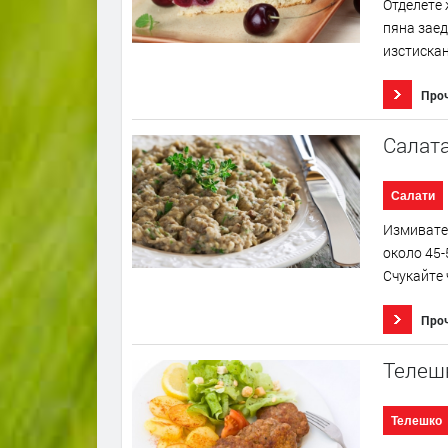
Отделете 
пяна заед
изстискан
Про
Салата
Салати
Измивате 
около 45-
Счукайте 
Про
Телеш
Телешко