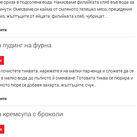
 ориза в подсолена вода. Накисваме филийката хляб във вода за
инути. Омесваме си кайма от смляното телешко месо, прецедения
из, жълтъците от яйцата, филийката хляб, чубрицат...
чети
 пудинг на фурна
и
 почистете тиквата, нарежете я на малки парченца и сложете да се
в малко вода до пълното й омекване. Готовата тиква се пюрира и
ното пюре се добавя захарта, жълтъците, счук...
чети
 кремсупа с броколи
и