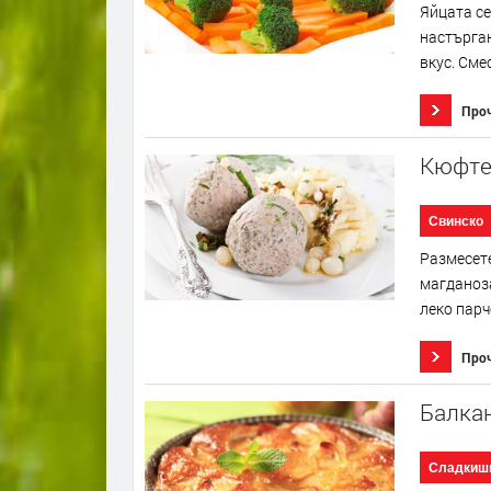
Яйцата се
настърган
вкус. Сме
Про
Кюфте
Свинско
Размесете
магданоза
леко парч
Про
Балка
Сладкиш