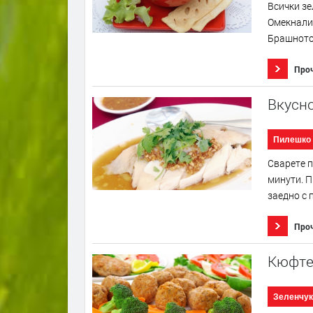
Всички зе
Омекналит
Брашното 
Про
Вкусно
Пилешко
Сварете п
минути. П
заедно с 
Про
Кюфте
Зеленчук