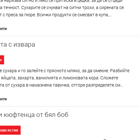
е нарязва ситно и леко се притиска в цедка, за да се отцеди
 течност. Сухарите се счукват на ситни трохи, а сирената се
 с преса за пюре. Всички продукти се смесват в купа,...
чети
та с извара
и
 сухара и го залейте с прясното мляко, за да омекне. Разбийте
 яйцата, захарта, ванилията и лимоновата кора. Сложете
а от сухара в намазнена тавичка, отгоре разпределете см...
чети
и кюфтенца от бял боб
ови ястия