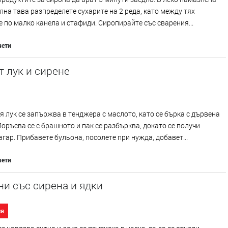
на тава разпределете сухарите на 2 реда, като между тях
 по малко канела и стафиди. Сиропирайте със сварения...
чети
т лук и сирене
 лук се запържва в тенджера с маслото, като се бърка с дървена
оръсва се с брашното и пак се разбърква, докато се получи
агар. Прибавете бульона, посолете при нужда, добавет...
чети
и със сирена и ядки
ия