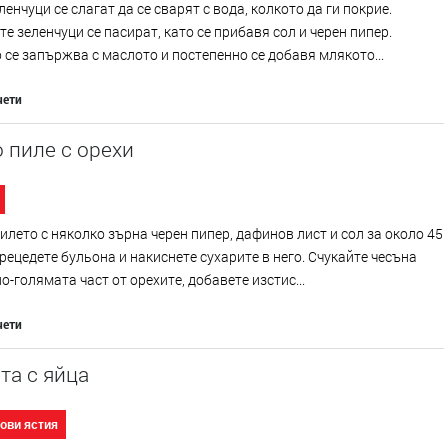
ленчуци се слагат да се сварят с вода, колкото да ги покрие.
е зеленчуци се пасират, като се прибавя сол и черен пипер.
се запържва с маслото и постепенно се добавя млякото...
чети
 пиле с орехи
илето с няколко зърна черен пипер, дафинов лист и сол за около 45
рецедете бульона и накиснете сухарите в него. Счукайте чесъна
по-голямата част от орехите, добавете изстис...
чети
та с яйца
ови ястия