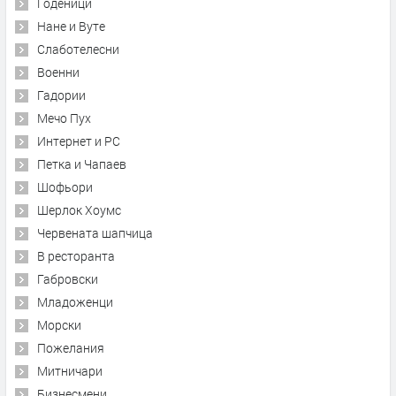
Годеници
Нане и Вуте
Слаботелесни
Военни
Гадории
Мечо Пух
Интернет и PC
Петка и Чапаев
Шофьори
Шерлок Хоумс
Червената шапчица
В ресторанта
Габровски
Младоженци
Морски
Пожелания
Митничари
Бизнесмени