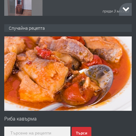
преди 3 месеца
ПРЕДЛАГА
🌟HYUNDAI i10 - 2024 | Само 55 лв./
Случайна рецепта
ден от DL RENT🌟
преди 10 месеца
ПРЕДЛАГА
Професионална броячна машина -
със сертификат от ЕЦБ
преди 1 година
ПРЕДЛАГА
Професионална зеленчукорезачка
за заведения и дома
Риба кавърма
Търси
преди 1 година