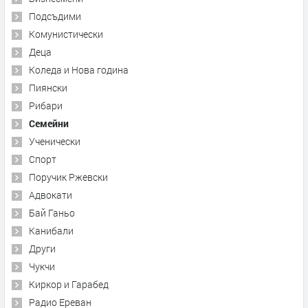
Подсъдими
Комунистически
Деца
Коледа и Нова година
Пиянски
Рибари
Семейни
Ученически
Спорт
Поручик Ржевски
Адвокати
Бай Ганьо
Канибали
Други
Чукчи
Киркор и Гарабед
Радио Ереван