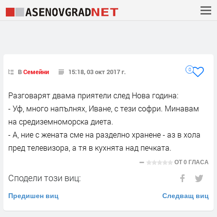
0
В
Семейни
15:18, 03 окт 2017 г.
Разговарят двама приятели след Нова година:
- Уф, много напълнях, Иване, с тези софри. Минавам
на средиземноморска диета.
- А, ние с жената сме на разделно хранене - аз в хола
пред телевизора, а тя в кухнята над печката.
ОТ
0 ГЛАСА
Сподели този виц:
Предишен виц
Следващ виц