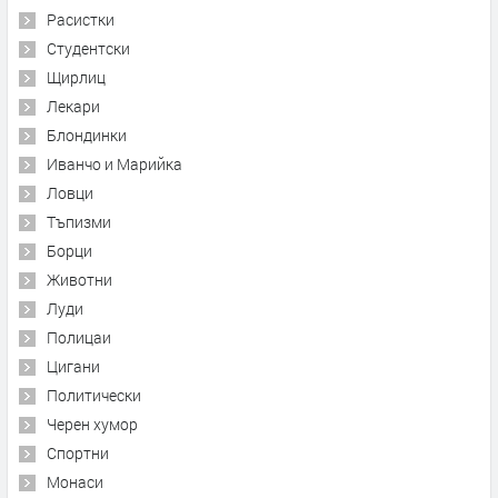
Расистки
Студентски
Щирлиц
Лекари
Блондинки
Иванчо и Марийка
Ловци
Тъпизми
Борци
Животни
Луди
Полицаи
Цигани
Политически
Черен хумор
Спортни
Монаси