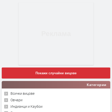
Покажи случайни вицове
Категории
Всички вицове
Овчари
Индианци и Каубои