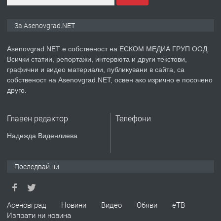
ПРЕДЛАГА
Дава под наем Асеновград
За Asenovgrad.NET
Asenovgrad.NET е собственост на ЕСКОМ МЕДИА ГРУП ООД.
Всички статии, репортажи, интервюта и други текстови,
преди 2 години
графични и видео материали, публикувани в сайта, са
собственост на Asenovgrad.NET, освен ако изрично е посочено
ПРЕДЛАГА
Давам индивидуалани уроци по
друго.
Немски език
Главен редактор
Телефони
преди 2 години
Надежда Виденлиева
ПРЕДЛАГА
ремонт на покриви
Последвай ни
преди 2 години
Асеновград
Новини
Видео
Обяви
еТВ
Изпрати ни новина
ПРЕДЛАГА
Висококачествени Целофанови