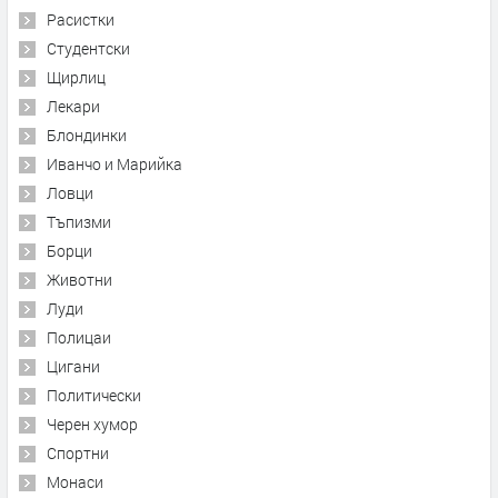
Расистки
Студентски
Щирлиц
Лекари
Блондинки
Иванчо и Марийка
Ловци
Тъпизми
Борци
Животни
Луди
Полицаи
Цигани
Политически
Черен хумор
Спортни
Монаси