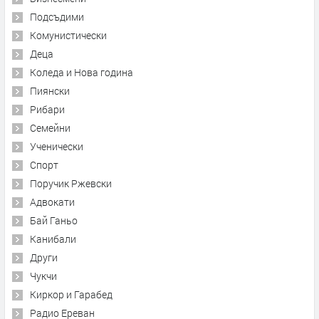
Подсъдими
Комунистически
Деца
Коледа и Нова година
Пиянски
Рибари
Семейни
Ученически
Спорт
Поручик Ржевски
Адвокати
Бай Ганьо
Канибали
Други
Чукчи
Киркор и Гарабед
Радио Ереван