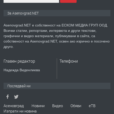
ПРЕДЛАГА
Дава под наем Асеновград
За Asenovgrad.NET
Asenovgrad.NET е собственост на ЕСКОМ МЕДИА ГРУП ООД.
Всички статии, репортажи, интервюта и други текстови,
преди 2 години
графични и видео материали, публикувани в сайта, са
собственост на Asenovgrad.NET, освен ако изрично е посочено
ПРЕДЛАГА
Давам индивидуалани уроци по
друго.
Немски език
Главен редактор
Телефони
преди 2 години
Надежда Виденлиева
ПРЕДЛАГА
ремонт на покриви
Последвай ни
преди 2 години
Асеновград
Новини
Видео
Обяви
еТВ
Изпрати ни новина
ПРЕДЛАГА
Висококачествени Целофанови