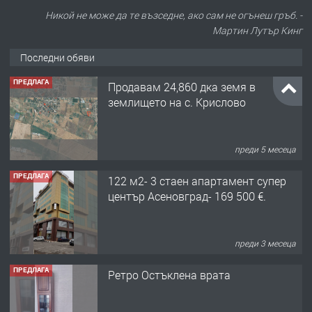
Никой не може да те възседне, ако сам не огънеш гръб. -
Мартин Лутър Кинг
Последни обяви
ПРЕДЛАГА
Продавам 24,860 дка земя в
землището на с. Крислово
преди 5 месеца
ПРЕДЛАГА
122 м2- 3 стаен апартамент супер
център Асеновград- 169 500 €.
преди 3 месеца
ПРЕДЛАГА
Ретро Остъклена врата