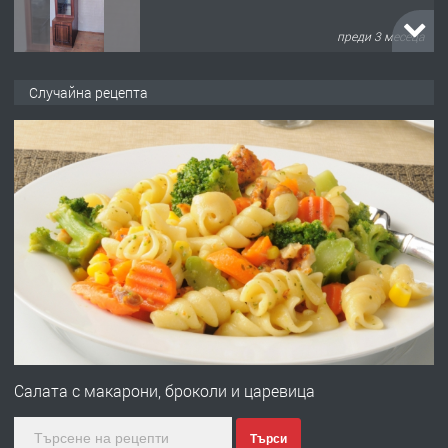
преди 3 месеца
ПРЕДЛАГА
🌟HYUNDAI i10 - 2024 | Само 55 лв./
Случайна рецепта
ден от DL RENT🌟
преди 10 месеца
ПРЕДЛАГА
Професионална броячна машина -
със сертификат от ЕЦБ
преди 1 година
ПРЕДЛАГА
Професионална зеленчукорезачка
за заведения и дома
Салата с макарони, броколи и царевица
Търси
преди 1 година