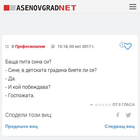
0
В
Професионални
15:18, 03 окт 2017 г.
Баща пита сина си?
- Сине, в детската градина биете ли се?
- Да.
- И кой побеждава?
- Госпожата.
ОТ
0 ГЛАСА
Сподели този виц:
Предишен виц
Следващ виц