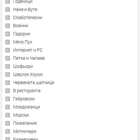
Годеници
Нане и Вуте
Слаботелесни
Военни
Гадории
Мечо Пух
Интернет и PC
Петка и Чапаев
Шофьори
Шерлок Хоумс
Червената шапчица
В ресторанта
Габровски
Младоженци
Морски
Пожелания
Митничари
Бизнесмени