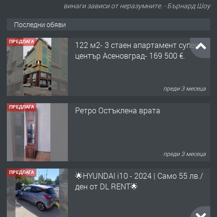
винаги зависи от неразумните. - Бърнард Шоу
Последни обяви
ПРЕДЛАГА
122 м2- 3 стаен апартамент супер
център Асеновград- 169 500 €.
преди 3 месеца
ПРЕДЛАГА
Ретро Остъклена врата
преди 3 месеца
ПРЕДЛАГА
🌟HYUNDAI i10 - 2024 | Само 55 лв./
ден от DL RENT🌟