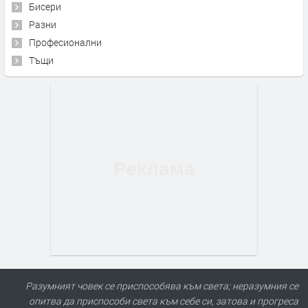
Бисери
Разни
Професионални
Тъщи
Разумният човек се приспособява към света; неразумния се
опитва да приспособи света към себе си, затова и прогреса