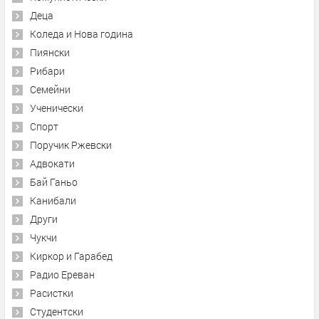
Деца
Коледа и Нова година
Пиянски
Рибари
Семейни
Ученически
Спорт
Поручик Ржевски
Адвокати
Бай Ганьо
Канибали
Други
Чукчи
Киркор и Гарабед
Радио Ереван
Расистки
Студентски