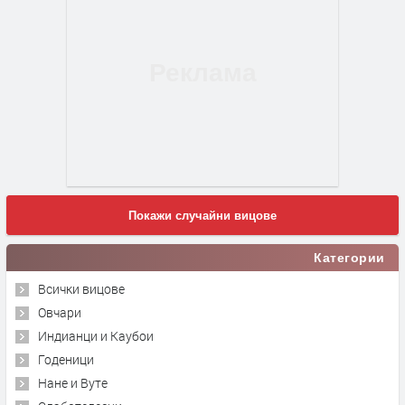
Покажи случайни вицове
Категории
Всички вицове
Овчари
Индианци и Каубои
Годеници
Нане и Вуте