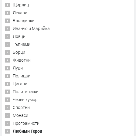
Щирлиц
Лекари
Блондинки
Иванчо и Марийка
Ловци
Тъпизми
Борци
Животни
Луди
Полицаи
Цигани
Политически
Черен хумор
Спортни
Монаси
Програмисти
Любими Герои