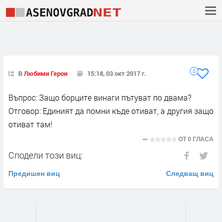
0
В
Любими Герои
15:18, 03 окт 2017 г.
Въпрос: Защо борците винаги пътуват по двама?
Отговор: Единият да помни къде отиват, а другия защо
отиват там!
ОТ
0 ГЛАСА
Сподели този виц:
Предишен виц
Следващ виц