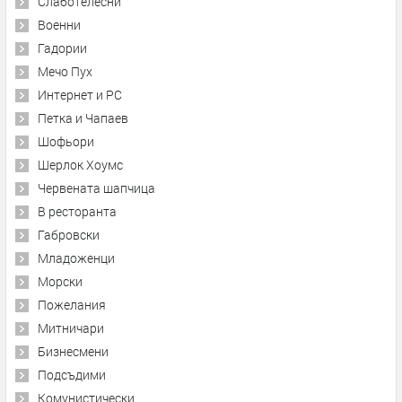
Слаботелесни
Военни
Гадории
Мечо Пух
Интернет и PC
Петка и Чапаев
Шофьори
Шерлок Хоумс
Червената шапчица
В ресторанта
Габровски
Младоженци
Морски
Пожелания
Митничари
Бизнесмени
Подсъдими
Комунистически