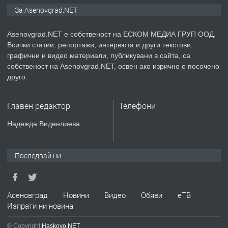
Давам индивидуалани уроци по
За Asenovgrad.NET
Немски език
Asenovgrad.NET е собственост на ЕСКОМ МЕДИА ГРУП ООД.
Всички статии, репортажи, интервюта и други текстови,
преди 2 години
графични и видео материали, публикувани в сайта, са
собственост на Asenovgrad.NET, освен ако изрично е посочено
ПРЕДЛАГА
ремонт на покриви
друго.
Главен редактор
Телефони
преди 2 години
Надежда Виденлиева
ПРЕДЛАГА
Висококачествени Целофанови
Пликове - СКОРПИОПЛАСТ
Последвай ни
преди 3 години
Асеновград
Новини
Видео
Обяви
еТВ
Изпрати ни новина
ПРЕДЛАГА
Кутии с подаръци
© Copyright
Haskovo.NET