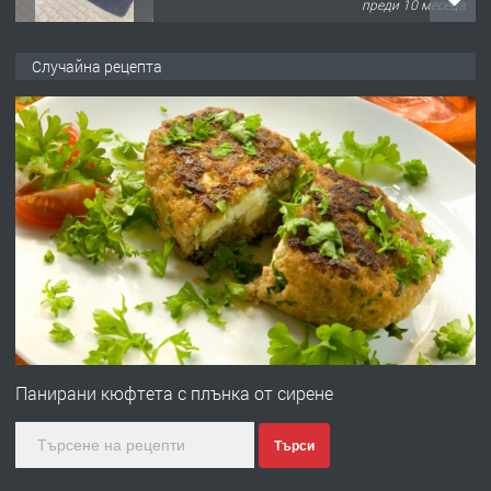
преди 10 месеца
ПРЕДЛАГА
Професионална броячна машина -
Случайна рецепта
със сертификат от ЕЦБ
преди 1 година
ПРЕДЛАГА
Професионална зеленчукорезачка
за заведения и дома
преди 1 година
ПРЕДЛАГА
Дава под наем Асеновград
Панирани кюфтета с плънка от сирене
Търси
преди 2 години
ПРЕДЛАГА