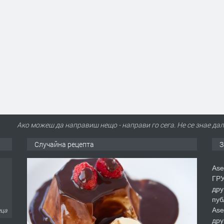
Ако можеш да направиш нещо - направи го сега. Не се знае да
Случайна рецепта
З
Ase
ГРУ
дру
пуб
Ase
еца
дру