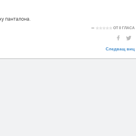
ху панталона.
ОТ
0 ГЛАСА
Следващ виц