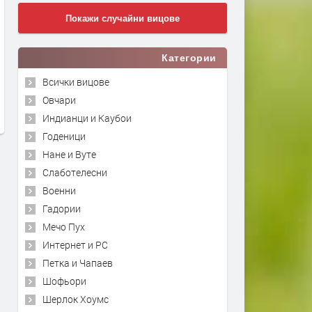
Покажи случайни вицове
Категории
Всички вицове
Овчари
Индианци и Каубои
Годеници
Нане и Вуте
Слаботелесни
Военни
Гадории
Мечо Пух
Интернет и PC
Петка и Чапаев
Шофьори
Шерлок Хоумс