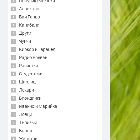
Поручик Ржевски
Адвокати
Бай Ганьо
Канибали
Други
Чукчи
Киркор и Гарабед
Радио Ереван
Расистки
Студентски
Щирлиц
Лекари
Блондинки
Иванчо и Марийка
Ловци
Тъпизми
Борци
Животни