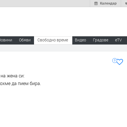
Календар
Новини
Обяви
Свободно време
Видео
Градове
eTV
0
на жена си:
дохме да пием бира.