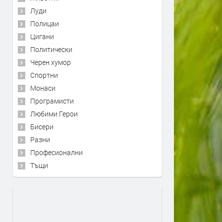
Луди
Полицаи
Цигани
Политически
Черен хумор
Спортни
Монаси
Програмисти
Любими Герои
Бисери
Разни
Професионални
Тъщи