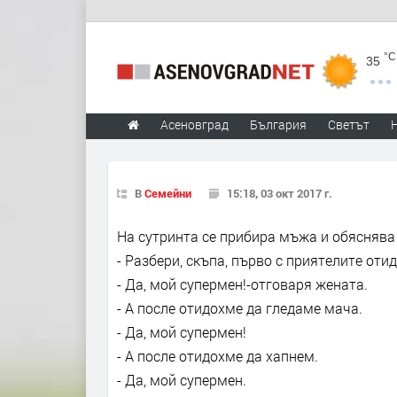
°C
35
Асеновград
България
Светът
В
Семейни
15:18, 03 окт 2017 г.
На сутринта се прибира мъжа и обяснява 
- Разбери, скъпа, първо с приятелите оти
- Да, мой супермен!-отговаря жената.
- А после отидохме да гледаме мача.
- Да, мой супермен!
- А после отидохме да хапнем.
- Да, мой супермен.