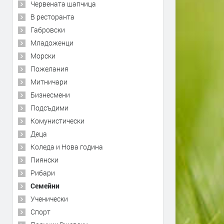
Червената шапчица
В ресторанта
Габровски
Младоженци
Морски
Пожелания
Митничари
Бизнесмени
Подсъдими
Комунистически
Деца
Коледа и Нова година
Пиянски
Рибари
Семейни
Ученически
Спорт