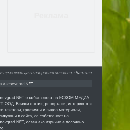
ли ще можеш да го направиш по-късно. - Вантала
а Asenovgrad.NET
novgrad.NET е собственост на ЕСКОМ МЕДИА
П ООД. Всички статии, репортажи, интервюта и
ги текстови, графични и видео материали,
ликувани в сайта, са собственост на
novgrad.NET, освен ако изрично е посочено
го.