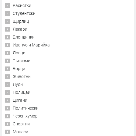
Расистки
Студентски
Щирлиц
Лекари
Блондинки
Иванчо и Марийка
Ловци
Тъпизми
Борци
Животни
Луди
Полицаи
Цигани
Политически
Черен хумор
Спортни
Монаси