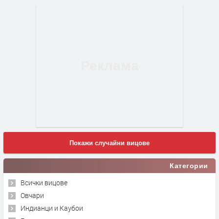
Покажи случайни вицове
Категории
Всички вицове
Овчари
Индианци и Каубои