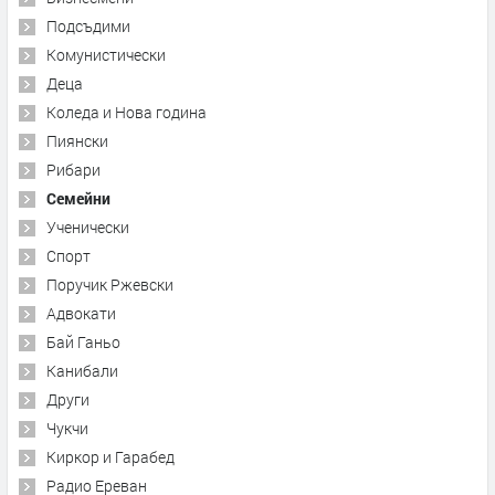
Подсъдими
Комунистически
Деца
Коледа и Нова година
Пиянски
Рибари
Семейни
Ученически
Спорт
Поручик Ржевски
Адвокати
Бай Ганьо
Канибали
Други
Чукчи
Киркор и Гарабед
Радио Ереван