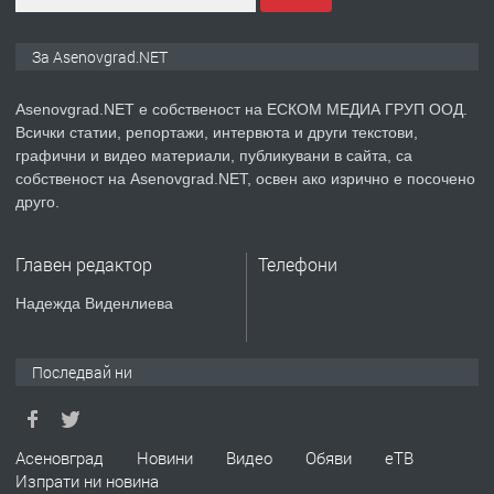
ПРЕДЛАГА
Дава под наем Асеновград
За Asenovgrad.NET
Asenovgrad.NET е собственост на ЕСКОМ МЕДИА ГРУП ООД.
Всички статии, репортажи, интервюта и други текстови,
преди 2 години
графични и видео материали, публикувани в сайта, са
собственост на Asenovgrad.NET, освен ако изрично е посочено
ПРЕДЛАГА
Давам индивидуалани уроци по
друго.
Немски език
Главен редактор
Телефони
преди 2 години
Надежда Виденлиева
ПРЕДЛАГА
ремонт на покриви
Последвай ни
преди 2 години
Асеновград
Новини
Видео
Обяви
еТВ
Изпрати ни новина
ПРЕДЛАГА
Висококачествени Целофанови