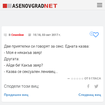
0
В
Семейни
15:18, 03 окт 2017 г.
Две приятелки си говорят за секс. Едната казва:
- Моя е някакъв звяр!
Другата:
- Айде бе! Какъв звяр?
- Казва се сексуален ленивец...
ОТ
0 ГЛАСА
Сподели този виц:
Предишен виц
Следващ виц