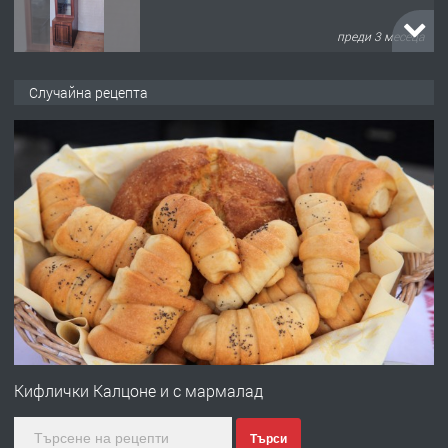
преди 3 месеца
ПРЕДЛАГА
🌟HYUNDAI i10 - 2024 | Само 55 лв./
Случайна рецепта
ден от DL RENT🌟
преди 10 месеца
ПРЕДЛАГА
Професионална броячна машина -
със сертификат от ЕЦБ
преди 1 година
ПРЕДЛАГА
Професионална зеленчукорезачка
за заведения и дома
Кифлички Калцоне и с мармалад
Търси
преди 1 година