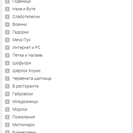
Годеници
Нане и Вуте
Слаботелесни
Военни
Гадории
Мечо Пух
Интернет и PC
Петка и Чапаев
Шофьори
Шерлок Хоумс
Червената шапчица
В ресторанта
Габровски
Младоженци
Морски
Пожелания
Митничари
Бизнесмени