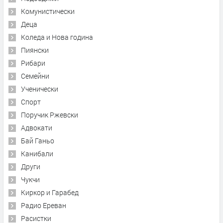
Комунистически
Деца
Коледа и Нова година
Пиянски
Рибари
Семейни
Ученически
Спорт
Поручик Ржевски
Адвокати
Бай Ганьо
Канибали
Други
Чукчи
Киркор и Гарабед
Радио Ереван
Расистки