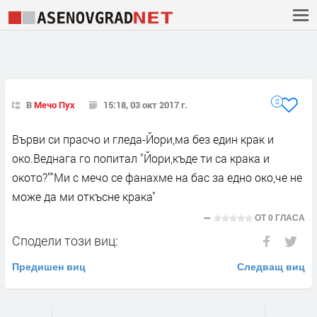
0
В
Мечо Пух
15:18, 03 окт 2017 г.
Върви си прасчо и гледа-Йори,ма без един крак и
око.Веднага го попитал "Йори,къде ти са крака и
окото?""Ми с мечо се фанахме на бас за едно око,че не
може да ми откъсне крака"
ОТ
0 ГЛАСА
Сподели този виц:
Предишен виц
Следващ виц