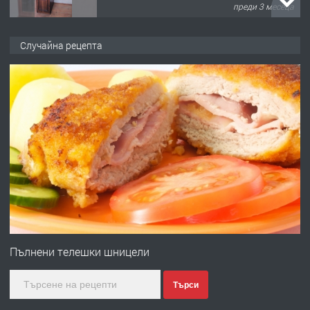
преди 3 месеца
ПРЕДЛАГА
🌟HYUNDAI i10 - 2024 | Само 55 лв./
Случайна рецепта
ден от DL RENT🌟
преди 10 месеца
ПРЕДЛАГА
Професионална броячна машина -
със сертификат от ЕЦБ
преди 1 година
ПРЕДЛАГА
Професионална зеленчукорезачка
за заведения и дома
Пълнени телешки шницели
Търси
преди 1 година