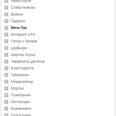
Нане и Вуте
Слаботелесни
Военни
Гадории
Мечо Пух
Интернет и PC
Петка и Чапаев
Шофьори
Шерлок Хоумс
Червената шапчица
В ресторанта
Габровски
Младоженци
Морски
Пожелания
Митничари
Бизнесмени
Подсъдими