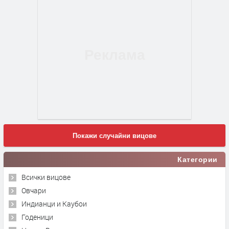
Покажи случайни вицове
Категории
Всички вицове
Овчари
Индианци и Каубои
Годеници