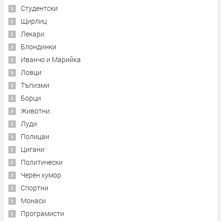
Студентски
Щирлиц
Лекари
Блондинки
Иванчо и Марийка
Ловци
Тъпизми
Борци
Животни
Луди
Полицаи
Цигани
Политически
Черен хумор
Спортни
Монаси
Програмисти