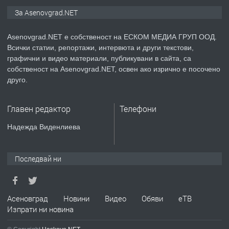
ПРЕДЛАГА
Дава под наем Асеновград
За Asenovgrad.NET
Asenovgrad.NET е собственост на ЕСКОМ МЕДИА ГРУП ООД.
Всички статии, репортажи, интервюта и други текстови,
преди 2 години
графични и видео материали, публикувани в сайта, са
собственост на Asenovgrad.NET, освен ако изрично е посочено
ПРЕДЛАГА
Давам индивидуалани уроци по
друго.
Немски език
Главен редактор
Телефони
преди 2 години
Надежда Виденлиева
ПРЕДЛАГА
ремонт на покриви
Последвай ни
преди 2 години
Асеновград
Новини
Видео
Обяви
еТВ
Изпрати ни новина
ПРЕДЛАГА
Висококачествени Целофанови
Пликове - СКОРПИОПЛАСТ