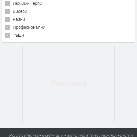
Любими Герои
Бисери
Разни
Професионални
Тъщи
Когато опознаеш себе си, не използвай това свое познанство