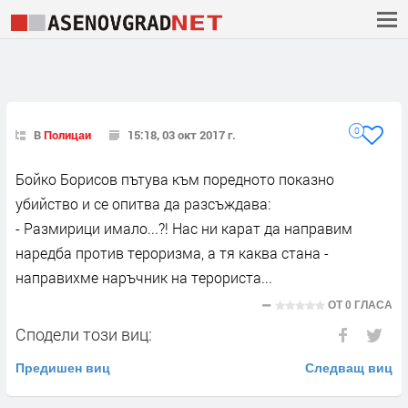
0
В
Полицаи
15:18, 03 окт 2017 г.
Бойко Борисов пътува към поредното показно
убийство и се опитва да разсъждава:
- Размирици имало...?! Нас ни карат да направим
наредба против тероризма, а тя каква стана -
направихме наръчник на терориста...
ОТ
0 ГЛАСА
Сподели този виц:
Предишен виц
Следващ виц