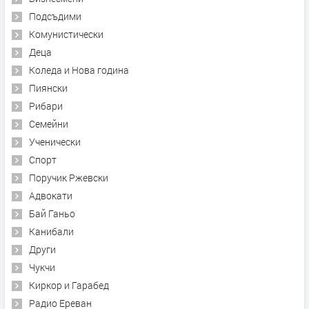
Подсъдими
Комунистически
Деца
Коледа и Нова година
Пиянски
Рибари
Семейни
Ученически
Спорт
Поручик Ржевски
Адвокати
Бай Ганьо
Канибали
Други
Чукчи
Киркор и Гарабед
Радио Ереван