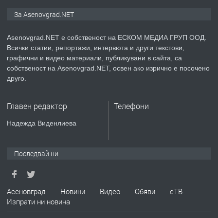
ПРЕДЛАГА
Дава под наем Асеновград
За Asenovgrad.NET
Asenovgrad.NET е собственост на ЕСКОМ МЕДИА ГРУП ООД.
Всички статии, репортажи, интервюта и други текстови,
преди 2 години
графични и видео материали, публикувани в сайта, са
собственост на Asenovgrad.NET, освен ако изрично е посочено
ПРЕДЛАГА
Давам индивидуалани уроци по
друго.
Немски език
Главен редактор
Телефони
преди 2 години
Надежда Виденлиева
ПРЕДЛАГА
ремонт на покриви
Последвай ни
преди 2 години
Асеновград
Новини
Видео
Обяви
еТВ
Изпрати ни новина
ПРЕДЛАГА
Висококачествени Целофанови
Пликове - СКОРПИОПЛАСТ