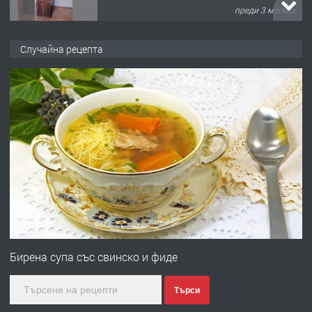
преди 3 месеца
ПРЕДЛАГА
🌟HYUNDAI i10 - 2024 | Само 55 лв./
Случайна рецепта
ден от DL RENT🌟
преди 10 месеца
ПРЕДЛАГА
Професионална броячна машина -
със сертификат от ЕЦБ
преди 1 година
ПРЕДЛАГА
Професионална зеленчукорезачка
за заведения и дома
Бирена супа със свинско и фиде
Търси
преди 1 година