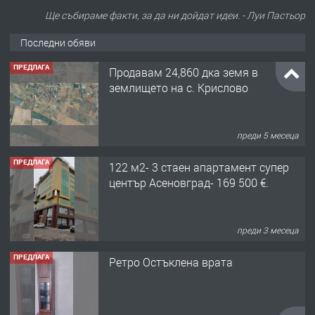
Ще събираме факти, за да ни дойдат идеи. - Луи Пастьор
Последни обяви
ПРЕДЛАГА
Продавам 24,860 дка земя в
землището на с. Крислово
преди 5 месеца
ПРЕДЛАГА
122 м2- 3 стаен апартамент супер
център Асеновград- 169 500 €.
преди 3 месеца
ПРЕДЛАГА
Ретро Остъклена врата