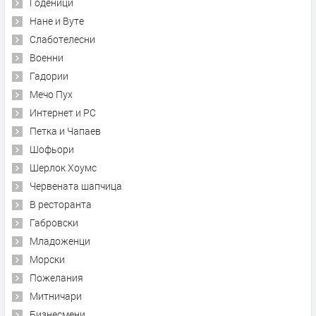
Годеници
Нане и Вуте
Слаботелесни
Военни
Гадории
Мечо Пух
Интернет и PC
Петка и Чапаев
Шофьори
Шерлок Хоумс
Червената шапчица
В ресторанта
Габровски
Младоженци
Морски
Пожелания
Митничари
Бизнесмени