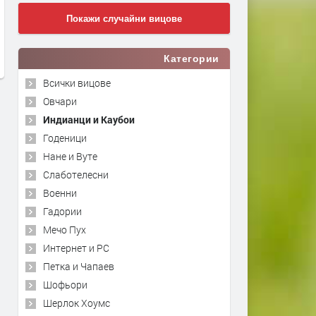
Покажи случайни вицове
Категории
Всички вицове
Овчари
Индианци и Каубои
Годеници
Нане и Вуте
Слаботелесни
Военни
Гадории
Мечо Пух
Интернет и PC
Петка и Чапаев
Шофьори
Шерлок Хоумс