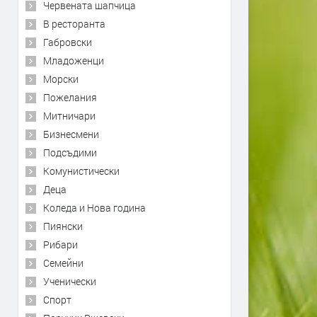
Червената шапчица
В ресторанта
Габровски
Младоженци
Морски
Пожелания
Митничари
Бизнесмени
Подсъдими
Комунистически
Деца
Коледа и Нова година
Пиянски
Рибари
Семейни
Ученически
Спорт