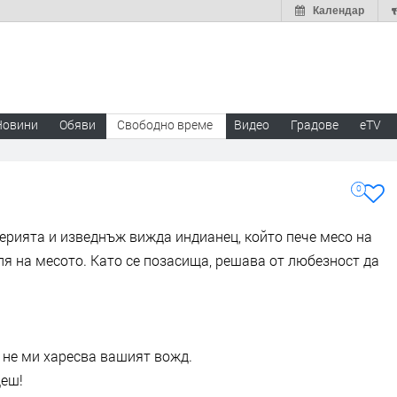
Календар
Новини
Обяви
Свободно време
Видео
Градове
eTV
0
ерията и изведнъж вижда индианец, който пече месо на
рля на месото. Като се позасища, решава от любезност да
о не ми харесва вашият вожд.
деш!