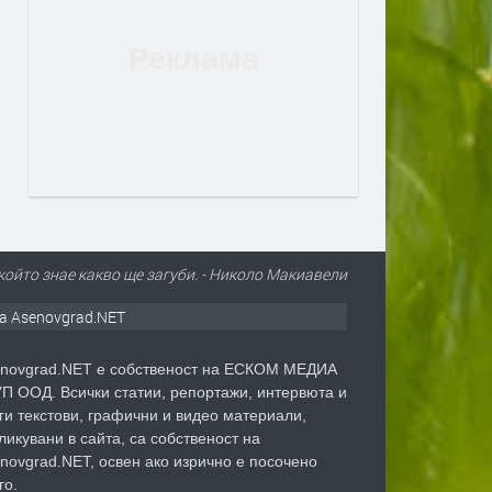
 който знае какво ще загуби. - Николо Макиавели
а Asenovgrad.NET
novgrad.NET е собственост на ЕСКОМ МЕДИА
П ООД. Всички статии, репортажи, интервюта и
ги текстови, графични и видео материали,
ликувани в сайта, са собственост на
novgrad.NET, освен ако изрично е посочено
го.