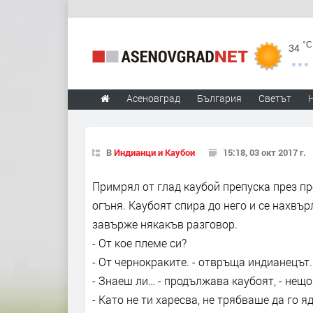
°C
34
Асеновград
България
Светът
В
Индианци и Каубои
15:18, 03 окт 2017 г.
Примрял от глад каубой препуска през пр
огъня. Каубоят спира до него и се нахвъ
завърже някакъв разговор.
- От кое племе си?
- От чернокраките. - отвръща индианецът.
- Знаеш ли… - продължава каубоят, - нещ
- Като не ти харесва, не трябваше да го я