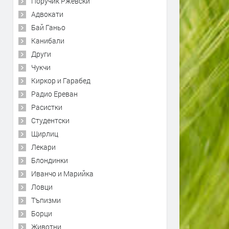
Поручик Ржевски
Адвокати
Бай Ганьо
Канибали
Други
Чукчи
Киркор и Гарабед
Радио Ереван
Расистки
Студентски
Щирлиц
Лекари
Блондинки
Иванчо и Марийка
Ловци
Тъпизми
Борци
Животни