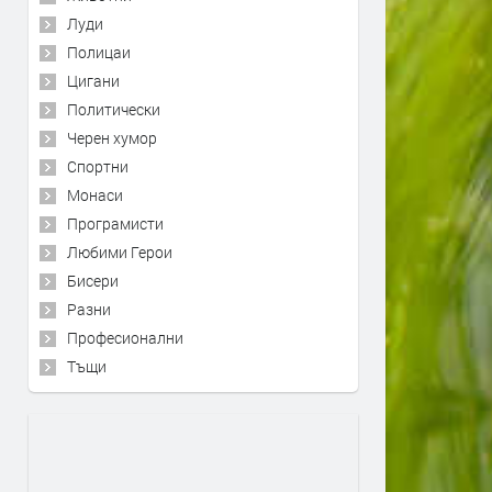
Луди
Полицаи
Цигани
Политически
Черен хумор
Спортни
Монаси
Програмисти
Любими Герои
Бисери
Разни
Професионални
Тъщи