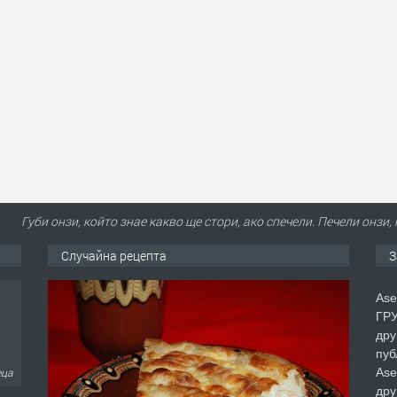
Губи онзи, който знае какво ще стори, ако спечели. Печели онзи,
Случайна рецепта
З
Ase
ГРУ
дру
пуб
Ase
еца
дру