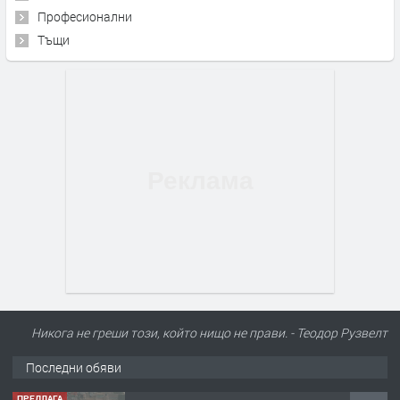
Професионални
Тъщи
Никога не греши този, който нищо не прави. - Теодор Рузвелт
Последни обяви
ПРЕДЛАГА