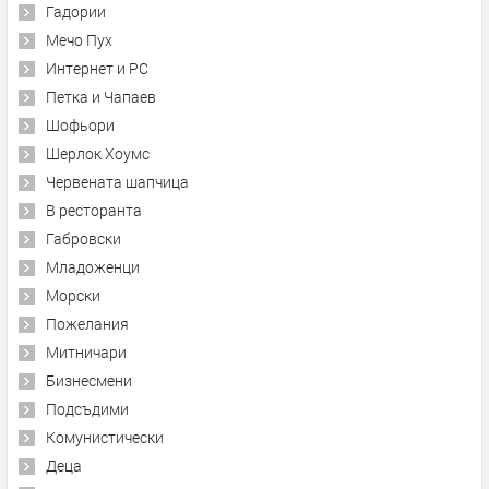
Гадории
Мечо Пух
Интернет и PC
Петка и Чапаев
Шофьори
Шерлок Хоумс
Червената шапчица
В ресторанта
Габровски
Младоженци
Морски
Пожелания
Митничари
Бизнесмени
Подсъдими
Комунистически
Деца