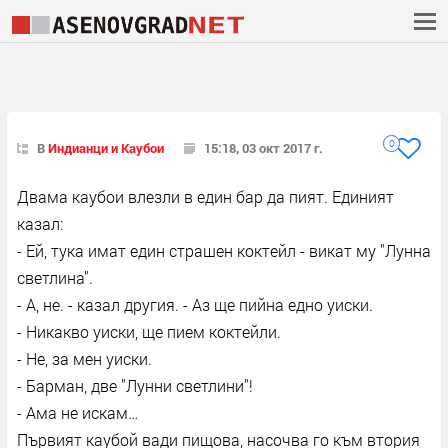
0
В
Индианци и Каубои
15:18, 03 окт 2017 г.
Двама каубои влезли в един бар да пият. Единият
казал:
- Ей, тука имат един страшен коктейл - викат му "Лунна
светлина".
- А, не. - казал другия. - Аз ще пийна едно уиски.
- Никакво уиски, ще пием коктейли.
- Не, за мен уиски.
- Барман, две "Лунни светлини"!
- Ама не искам…
Първият каубой вади пищова, насочва го към втория