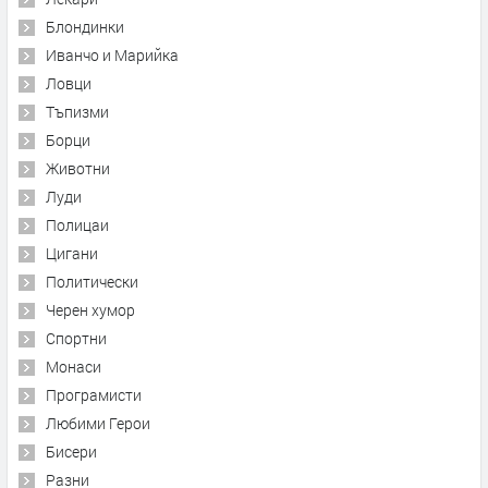
Блондинки
Иванчо и Марийка
Ловци
Тъпизми
Борци
Животни
Луди
Полицаи
Цигани
Политически
Черен хумор
Спортни
Монаси
Програмисти
Любими Герои
Бисери
Разни