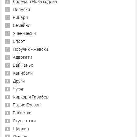
Коледа и Нова година
Пиянски
Рибари
Семейни
Ученически
Спорт
Поручик Ржевски
Адвокати
Бай Ганьо
Канибали
Други
Чукчи
Киркор и Гарабед
Радио Ереван
Расистки
Студентски
Щирлиц
Лекари