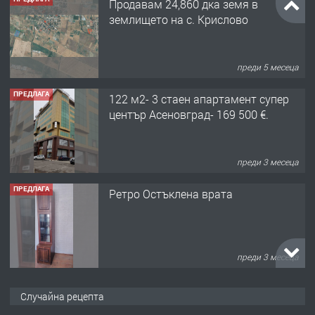
Продавам 24,860 дка земя в
землището на с. Крислово
преди 5 месеца
ПРЕДЛАГА
122 м2- 3 стаен апартамент супер
център Асеновград- 169 500 €.
преди 3 месеца
ПРЕДЛАГА
Ретро Остъклена врата
преди 3 месеца
ПРЕДЛАГА
🌟HYUNDAI i10 - 2024 | Само 55 лв./
Случайна рецепта
ден от DL RENT🌟