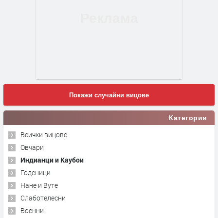
Покажи случайни вицове
Категории
Всички вицове
Овчари
Индианци и Каубои
Годеници
Нане и Вуте
Слаботелесни
Военни