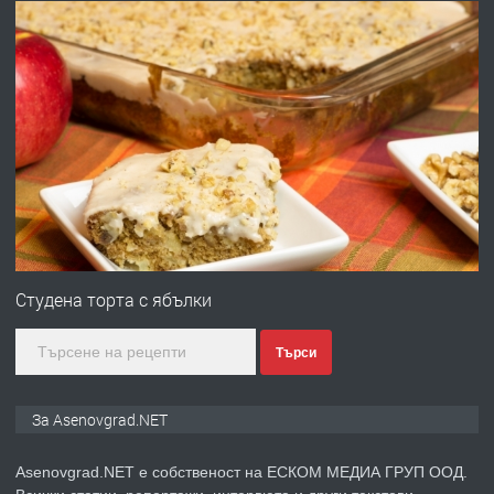
преди 10 месеца
ПРЕДЛАГА
Професионална броячна машина -
със сертификат от ЕЦБ
преди 1 година
ПРЕДЛАГА
Професионална зеленчукорезачка
за заведения и дома
Студена торта с ябълки
Търси
преди 1 година
ПРЕДЛАГА
Дава под наем Асеновград
За Asenovgrad.NET
Asenovgrad.NET е собственост на ЕСКОМ МЕДИА ГРУП ООД.