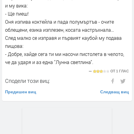
и му вика:
- Ще пиеш!
Оня изпива коктейла и пада полумъртъв - очите
облещени, езика изплезен, косата настръхнала…
След малко се изправя и първият каубой му подава
пищова:
- Добре, хайде сега ти ми насочи пистолета в челото,
че да ударя и аз една "Лунна светлина".
ОТ
1 ГЛАС
Сподели този виц:
Предишен виц
Следващ виц