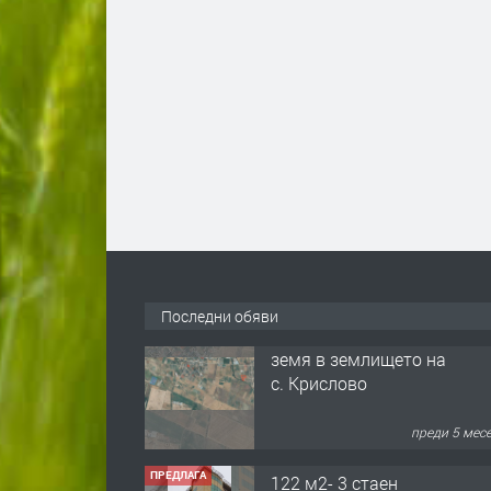
Последни обяви
ПРЕДЛАГА
122 м2- 3 стаен
апартамент супер
център Асеновград-
169 500 €.
преди 3 мес