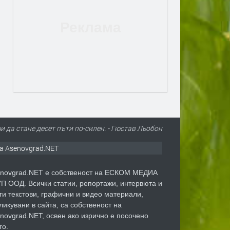
чи да стане десет пъти по-силен. - Гюстав Льобон
а Asenovgrad.NET
novgrad.NET е собственост на ЕСКОМ МЕДИА
П ООД. Всички статии, репортажи, интервюта и
ги текстови, графични и видео материали,
ликувани в сайта, са собственост на
novgrad.NET, освен ако изрично е посочено
го.