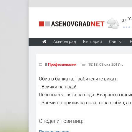
°C
37
Асеновград
България
Светът
В
Професионални
15:18, 03 окт 2017 г.
Обир в банката. Грабителите викат:
- Всички на пода!
Персоналът ляга на пода. Възрастен каси
- Заеми по-прилична поза, това е обир, а
Сподели този виц:
Предишен виц