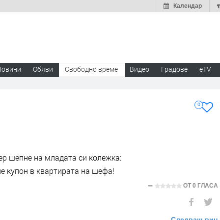
Календар
Новини
Обяви
Свободно време
Видео
Градове
eTV
0
ер шепне на младата си колежка:
 не купон в квартирата на шефа!
ОТ
0 ГЛАСА
Следващ виц