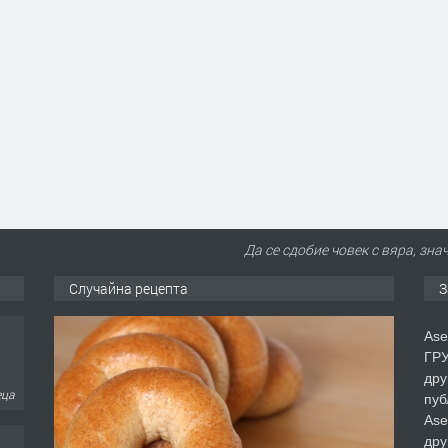
Да се сдобие човек с вяра, зна
Случайна рецепта
З
Ase
ГРУ
дру
пуб
Ase
еца
дру