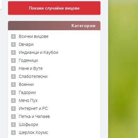
Покажи случайни вицове
Категории
Всички вицове
Овчари
Индианци и Каубои
Годеници
Нане и Вуте
Слаботелесни
Военни
Гадории
Мечо Пух
Интернет и PC
Петка и Чапаев
Шофьори
Шерлок Хоумс