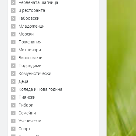
Червената шапчица
В ресторанта
Габровски
Младоженци
Морски
Пожелания
Митничари
Бизнесмени
Подсъдими
Комунистически
Деца
Коледа и Нова година
Пиянски
Рибари
Семейни
Ученически
Спорт