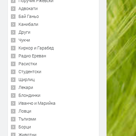
Поручик Ржевски
Адвокати
Бай Ганьо
Канибали
Други
Чукчи
Киркор и Гарабед
Радио Ереван
Расистки
Студентски
Щирлиц
Лекари
Блондинки
Иванчо и Марийка
Ловци
Тъпизми
Борци
Животни