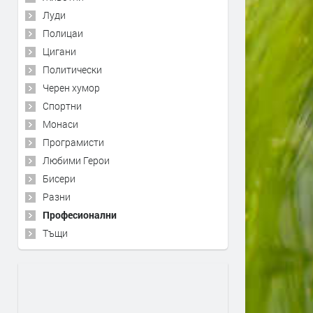
Луди
Полицаи
Цигани
Политически
Черен хумор
Спортни
Монаси
Програмисти
Любими Герои
Бисери
Разни
Професионални
Тъщи