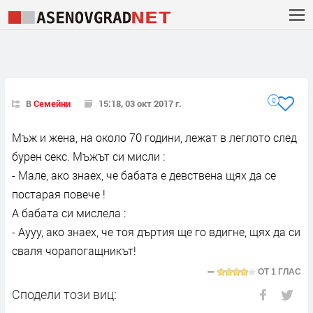
0
В
Семейни
15:18, 03 окт 2017 г.
Мъж и жена, на около 70 години, лежат в леглото след
бурен секс. Мъжът си мисли :
- Мале, ако знаех, че бабата е девствена щях да се
постарая повече !
А бабата си мислела :
- Аууу, ако знаех, че тоя дъртия ще го вдигне, щях да си
сваля чорапогащникът!
ОТ
1 ГЛАС
Сподели този виц: