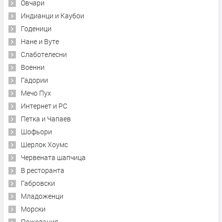
Овчари
Индианци и Каубои
Годеници
Нане и Вуте
Слаботелесни
Военни
Гадории
Мечо Пух
Интернет и PC
Петка и Чапаев
Шофьори
Шерлок Хоумс
Червената шапчица
В ресторанта
Габровски
Младоженци
Морски
Пожелания