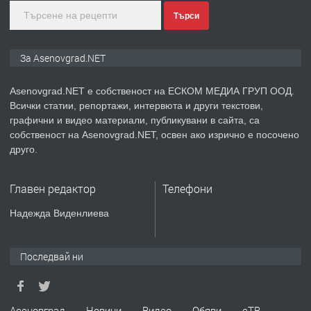
Търси
преди 1 година
ПРЕДЛАГА
Дава под наем Асеновград
За Asenovgrad.NET
Asenovgrad.NET е собственост на ЕСКОМ МЕДИА ГРУП ООД.
Всички статии, репортажи, интервюта и други текстови,
преди 2 години
графични и видео материали, публикувани в сайта, са
собственост на Asenovgrad.NET, освен ако изрично е посочено
ПРЕДЛАГА
Давам индивидуалани уроци по
друго.
Немски език
Главен редактор
Телефони
преди 2 години
Надежда Виденлиева
ПРЕДЛАГА
ремонт на покриви
Последвай ни
преди 2 години
Асеновград
Новини
Видео
Обяви
еТВ