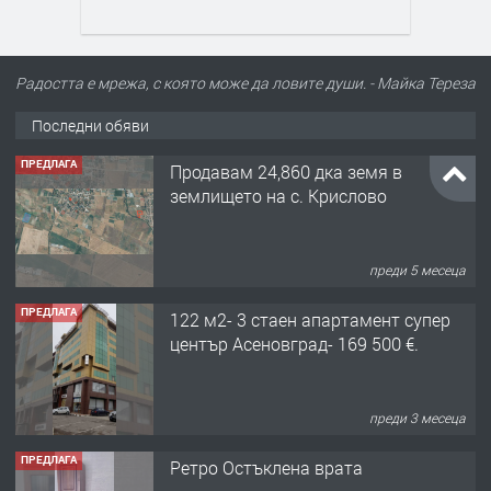
Радостта е мрежа, с която може да ловите души. - Майка Тереза
Последни обяви
ПРЕДЛАГА
Продавам 24,860 дка земя в
землището на с. Крислово
преди 5 месеца
ПРЕДЛАГА
122 м2- 3 стаен апартамент супер
център Асеновград- 169 500 €.
преди 3 месеца
ПРЕДЛАГА
Ретро Остъклена врата