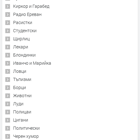
Киркор и Гарабед
Радио Ереван
Расистки
Студентски
Щирлиц
Лекари
Блондинки
Иванчо и Марийка
Ловци
Тъпизми
Борци
Животни
Луди
Полицаи
Цигани
Политически
Черен хумор