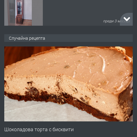
преди 3 месеца
ПРЕДЛАГА
🌟HYUNDAI i10 - 2024 | Само 55 лв./
Случайна рецепта
ден от DL RENT🌟
преди 10 месеца
ПРЕДЛАГА
Професионална броячна машина -
със сертификат от ЕЦБ
преди 1 година
ПРЕДЛАГА
Професионална зеленчукорезачка
за заведения и дома
Шоколадова торта с бисквити