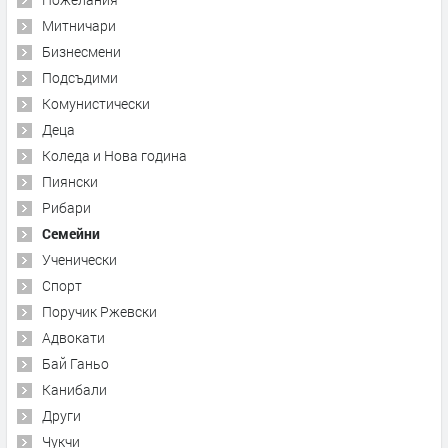
Митничари
Бизнесмени
Подсъдими
Комунистически
Деца
Коледа и Нова година
Пиянски
Рибари
Семейни
Ученически
Спорт
Поручик Ржевски
Адвокати
Бай Ганьо
Канибали
Други
Чукчи