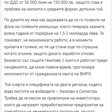
по ДДС от 50 000 поне на 150 000 лв., защото това е
проблем за малките и средните фирми, допълни той.
По думите му има как държавата да си го позволи на
фона на големите излишъци, които генерира хазната
всяка година от порядъка на 1,5-2 милиарда лева. Те
показват, че икономиката работи, а в момента
кризата е голяма, но тя ще стане още по-страшна
когато отмине, защото докато заработи отново
бизнесът със същите темпове, с които е работил преди
пандемията, ще мине повече време, прогнозира
икономистът от гражданската квота на ВМРО.
Той очерта и спецификата на двата региона, където
води листите на войводите – Хасково и Силистра.
Трябва да се мисли за привличане на инвеститори,
които да направят преработвателни предприятия за
преработка на земеделската продукция, защото