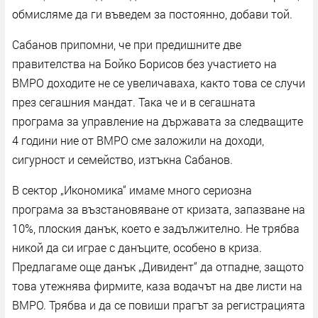
обмисляме да ги въведем за постоянно, добави той.
Сабанов припомни, че при предишните две
правителства на Бойко Борисов без участието на
ВМРО доходите не се увеличаваха, както това се случи
през сегашния мандат. Така че и в сегашната
програма за управление на държавата за следващите
4 години ние от ВМРО сме заложили на доходи,
сигурност и семейство, изтъкна Сабанов.
В сектор „Икономика“ имаме много сериозна
програма за възстановяване от кризата, запазване на
10%, плоския данък, което е задължително. Не трябва
никой да си играе с данъците, особено в криза.
Предлагаме още данък „Дивидент“ да отпадне, защото
това утежнява фирмите, каза водачът на две листи на
ВМРО. Трябва и да се повиши прагът за регистрацията