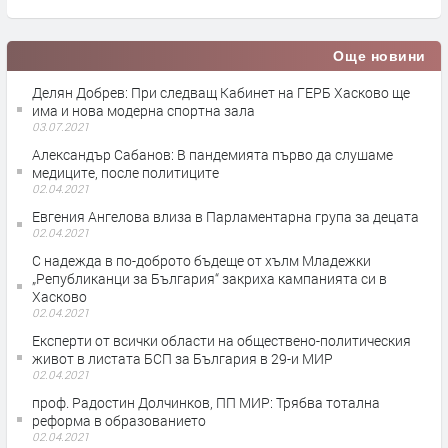
Още новини
Делян Добрев: При следващ Кабинет на ГЕРБ Хасково ще
има и нова модерна спортна зала
03.07.2021
Александър Сабанов: В пандемията първо да слушаме
медиците, после политиците
02.04.2021
Евгения Ангелова влиза в Парламентарна група за децата
02.04.2021
С надежда в по-доброто бъдеще от хълм Младежки
„Републиканци за България“ закриха кампанията си в
Хасково
02.04.2021
Експерти от всички области на обществено-политическия
живот в листата БСП за България в 29-и МИР
02.04.2021
проф. Радостин Долчинков, ПП МИР: Трябва тотална
реформа в образованието
02.04.2021