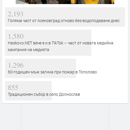
2,193
Голяма част от Асеновград отново без водоподаване днес
1,580
Haskovo.NET вече е и в TikTok – част от новата медийна
кампания на медията
1,296
60-годишен мъж загина при пожар в Тополово
855
Традиционен събор в село Долнослав