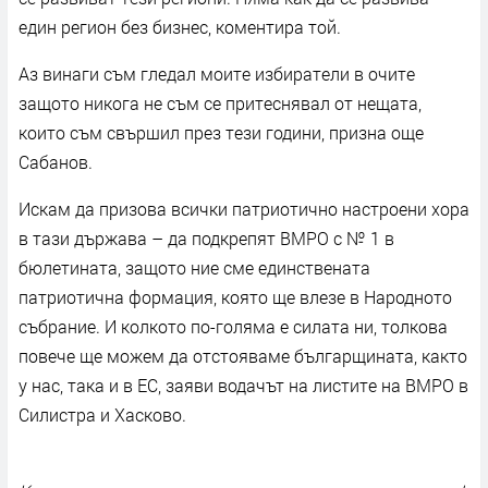
един регион без бизнес, коментира той.
Аз винаги съм гледал моите избиратели в очите
защото никога не съм се притеснявал от нещата,
които съм свършил през тези години, призна още
Сабанов.
Искам да призова всички патриотично настроени хора
в тази държава – да подкрепят ВМРО с № 1 в
бюлетината, защото ние сме единствената
патриотична формация, която ще влезе в Народното
събрание. И колкото по-голяма е силата ни, толкова
повече ще можем да отстояваме българщината, както
у нас, така и в ЕС, заяви водачът на листите на ВМРО в
Силистра и Хасково.