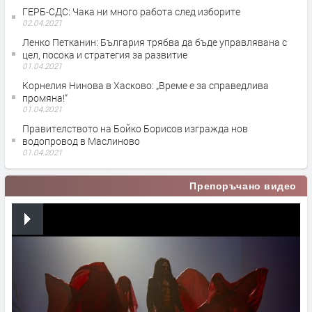
ГЕРБ-СДС: Чака ни много работа след изборите
02.04.2021
Ленко Петканин: България трябва да бъде управлявана с
цел, посока и стратегия за развитие
01.04.2021
Корнелия Нинова в Хасково: „Време е за справедлива
промяна!“
01.04.2021
Правителството на Бойко Борисов изгражда нов
водопровод в Маслиново
01.04.2021
Препоръчано видео