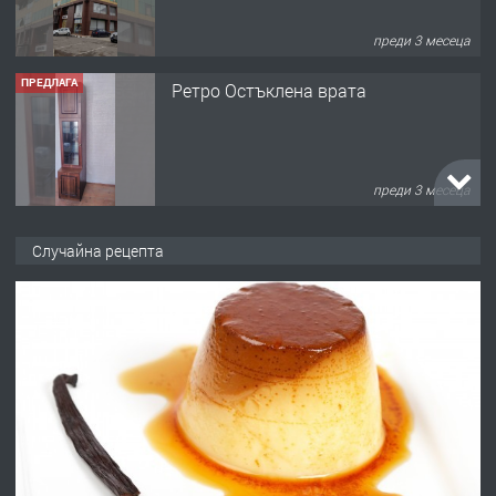
преди 3 месеца
ПРЕДЛАГА
Ретро Остъклена врата
преди 3 месеца
ПРЕДЛАГА
🌟HYUNDAI i10 - 2024 | Само 55 лв./
Случайна рецепта
ден от DL RENT🌟
преди 10 месеца
ПРЕДЛАГА
Професионална броячна машина -
със сертификат от ЕЦБ
преди 1 година