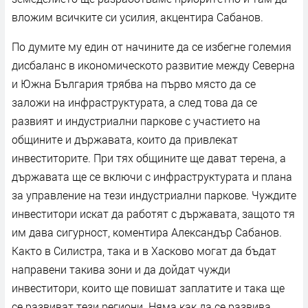
вложим всичките си усилия, акцентира Сабанов.
По думите му един от начините да се избегне големия
дисбаланс в икономическото развитие между Северна
и Южна България трябва на първо място да се
заложи на инфраструктурата, а след това да се
развият и индустриални паркове с участието на
общините и държавата, които да привлекат
инвеститорите. При тях общините ще дават терена, а
държавата ще се включи с инфраструктурата и плана
за управление на тези индустриални паркове. Чуждите
инвеститори искат да работят с държавата, защото тя
им дава сигурност, коментира Александър Сабанов.
Както в Силистра, така и в Хасково могат да бъдат
направени такива зони и да дойдат чужди
инвеститори, които ще повишат заплатите и така ще
се развиват тези региони. Няма как да се развива