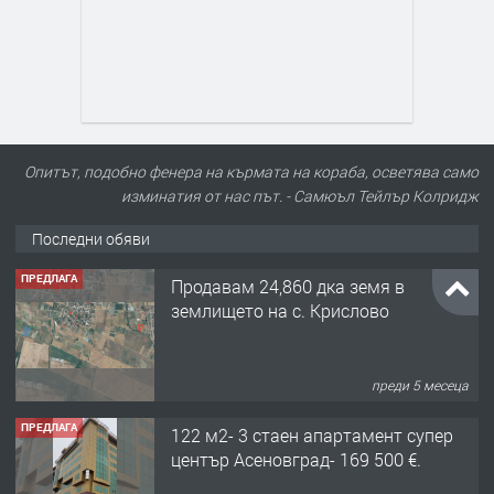
Опитът, подобно фенера на кърмата на кораба, осветява само
изминатия от нас път. - Самюъл Тейлър Колридж
Последни обяви
ПРЕДЛАГА
Продавам 24,860 дка земя в
землището на с. Крислово
преди 5 месеца
ПРЕДЛАГА
122 м2- 3 стаен апартамент супер
център Асеновград- 169 500 €.