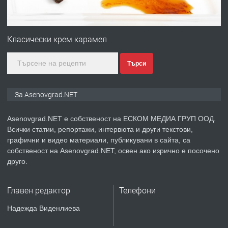
ПРЕДЛАГА
Професионална зеленчукорезачка
за заведения и дома
Класически крем карамел
Търси
преди 1 година
ПРЕДЛАГА
Дава под наем Асеновград
За Asenovgrad.NET
Asenovgrad.NET е собственост на ЕСКОМ МЕДИА ГРУП ООД.
Всички статии, репортажи, интервюта и други текстови,
преди 2 години
графични и видео материали, публикувани в сайта, са
собственост на Asenovgrad.NET, освен ако изрично е посочено
ПРЕДЛАГА
Давам индивидуалани уроци по
друго.
Немски език
Главен редактор
Телефони
преди 2 години
Надежда Виденлиева
ПРЕДЛАГА
ремонт на покриви