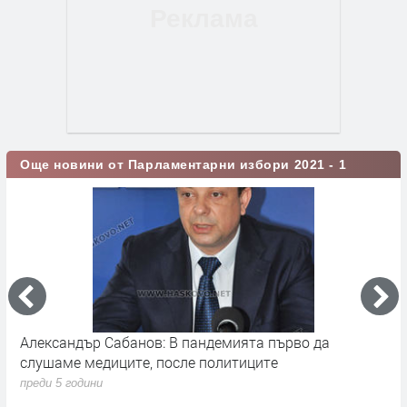
Още новини от Парламентарни избори 2021 - 1
Александър Сабанов: В пандемията първо да
П
слушаме медиците, после политиците
д
преди 5 години
п