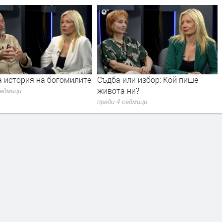
а история на богомилите
Съдба или избор: Кой пише
живота ни?
седмици
преди 4 седмици