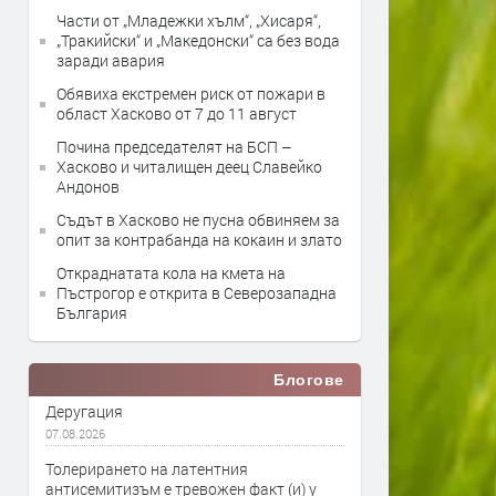
Части от „Младежки хълм“, „Хисаря“,
„Тракийски“ и „Македонски“ са без вода
заради авария
Обявиха екстремен риск от пожари в
област Хасково от 7 до 11 август
Почина председателят на БСП –
Хасково и читалищен деец Славейко
Андонов
Съдът в Хасково не пусна обвиняем за
опит за контрабанда на кокаин и злато
Откраднатата кола на кмета на
Пъстрогор е открита в Северозападна
България
Блогове
Деругация
07.08.2026
Толерирането на латентния
антисемитизъм е тревожен факт (и) у