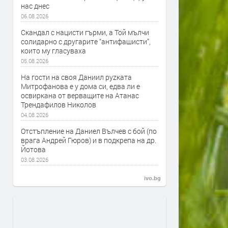
нас днес
06.08.2026
Скандал с нацисти гърми, а Той мълчи
солидарно с другарите “антифашисти”,
които му гласуваха
05.08.2026
На гости на своя Даниил руzката
Митрофанова е у дома си, едва ли е
освиркана от верващите на Атанас
Трендафилов Николов
04.08.2026
Отстъпление на Даниел Вълчев с бой (по
врага Андрей Гюров) и в подкрепа на др.
Йотова
03.08.2026
ivo.bg