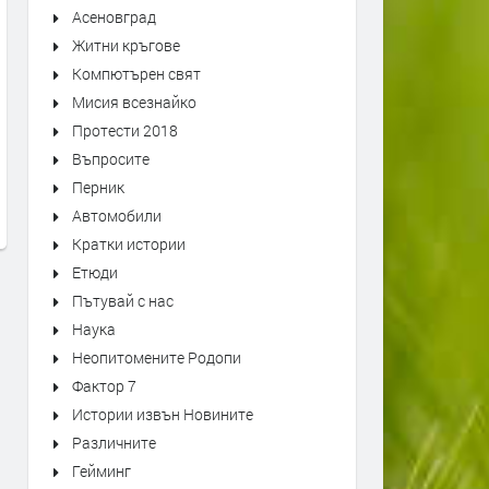
Асеновград
Житни кръгове
Компютърен свят
Мисия всезнайко
Протести 2018
Въпросите
Има ли живот дълбоко под
Глаголицата като космич
Перник
Земята?
кодова система
Автомобили
преди 1 месец
преди 1 месец
Кратки истории
Етюди
Пътувай с нас
Наука
Неопитомените Родопи
Фактор 7
Истории извън Новините
Различните
Гейминг