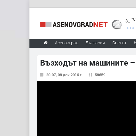
°C
31
Асеновград
България
Светът
Възходът на машините –
20:07, 08 дек 2016 г.
58659