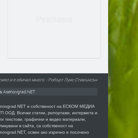
е смял и е обичал много. - Робърт Луис Стивънсън
а Asenovgrad.NET
novgrad.NET е собственост на ЕСКОМ МЕДИА
П ООД. Всички статии, репортажи, интервюта и
ги текстови, графични и видео материали,
ликувани в сайта, са собственост на
novgrad.NET, освен ако изрично е посочено