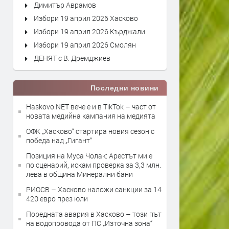
Димитър Аврамов
Избори 19 април 2026 Хасково
Избори 19 април 2026 Кърджали
Избори 19 април 2026 Смолян
ДЕНЯТ с В. Дремджиев
Последни новини
Haskovo.NET вече е и в TikTok – част от
новата медийна кампания на медията
ОФК „Хасково“ стартира новия сезон с
победа над „Гигант“
Позиция на Муса Чолак: Арестът ми е
по сценарий, искам проверка за 3,3 млн.
лева в община Минерални бани
РИОСВ – Хасково наложи санкции за 14
420 евро през юли
Поредната авария в Хасково – този път
на водопровода от ПС „Източна зона“