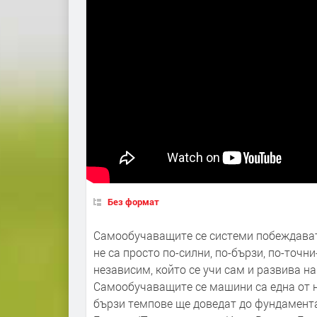
Без формат
Самообучаващите се системи побеждават 
не са просто по-силни, по-бързи, по-точни
независим, който се учи сам и развива н
Самообучаващите се машини са една от н
бързи темпове ще доведат до фундамент