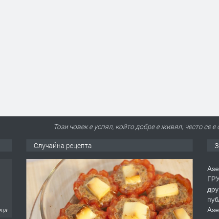
Този човек е успял, който добре е живял, често се 
Случайна рецепта
З
Ase
ГРУ
дру
пуб
Ase
еца