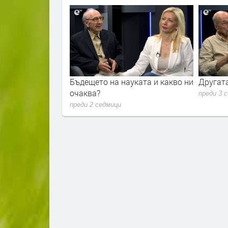
ти за
Бъдещето на науката и какво ни
Другат
очаква?
преди 3 
преди 2 седмици