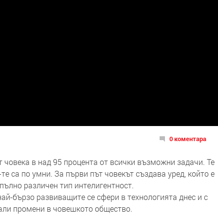
0 коментара
човека в над 95 процента от всички възможни задачи. Те
-те са по умни. За първи път човекът създава уред, който е
апълно различен тип интелигентност.
ай-бързо развиващите се сфери в технологията днес и с
али промени в човешкото общество.