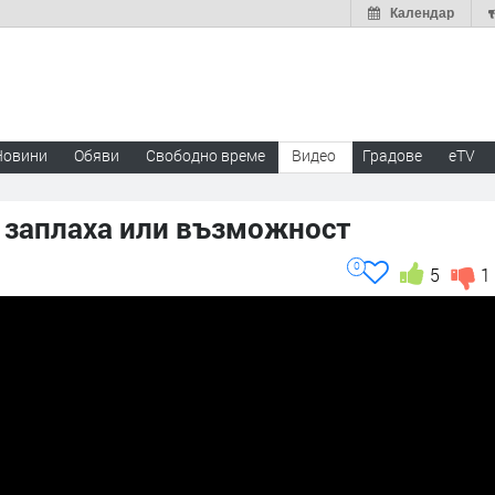
Календар
Новини
Обяви
Свободно време
Видео
Градове
eTV
 заплаха или възможност
0
5
1