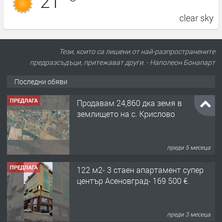
21
clear sky
Тези, които са лишени от най-разпространените
предразсъдъци, притежават други. - Наполеон Бонапарт
Последни обяви
ПРЕДЛАГА
122 м2- 3 стаен апартамент супер
център Асеновград- 169 500 €.
преди 3 месеца
ПРЕДЛАГА
Ретро Остъклена врата
преди 3 месеца