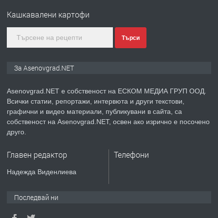
Кашкавалени картофи
преди 2 години
Търси
ПРЕДЛАГА
Давам индивидуалани уроци по
За Asenovgrad.NET
Немски език
Asenovgrad.NET е собственост на ЕСКОМ МЕДИА ГРУП ООД.
Всички статии, репортажи, интервюта и други текстови,
преди 2 години
графични и видео материали, публикувани в сайта, са
собственост на Asenovgrad.NET, освен ако изрично е посочено
ПРЕДЛАГА
ремонт на покриви
друго.
Главен редактор
Телефони
преди 2 години
Надежда Виденлиева
ПРЕДЛАГА
Висококачествени Целофанови
Последвай ни
Пликове - СКОРПИОПЛАСТ