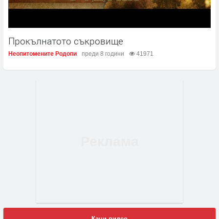
Прокълнатото съкровище
Неопитомените Родопи
преди 8 години
41971
Качи видео