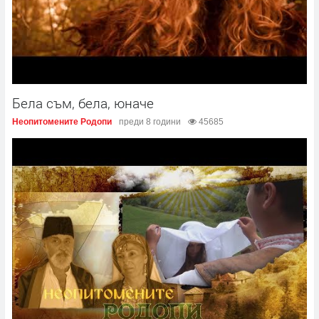
Бела съм, бела, юначе
Неопитомените Родопи
преди 8 години
45685