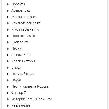
Проекти
Асеновград
Житни кръгове
Компютърен свят
Мисия всезнайко
Протести 2018
Въпросите
Перник
Автомобили
Кратки истории
Етюди
Пътувай с нас
Наука
Неопитомените Родопи
Фактор 7
Истории извън Новините
Различните