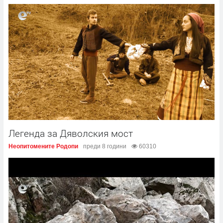
Легенда за Дяволския мост
Неопитомените Родопи
преди 8 години
60310