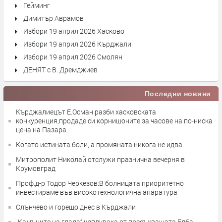
Гейминг
Димитър Аврамов
Избори 19 април 2026 Хасково
Избори 19 април 2026 Кърджали
Избори 19 април 2026 Смолян
ДЕНЯТ с В. Дремджиев
Последни новини
Кърджалиецът Е.Осман разби хасковската
конкуренция,продаде си корнишоните за часове на по-ниска
цена на Пазара
Когато истината боли, а промяната никога не идва
Митрополит Николай отслужи празнична вечерня в
Крумовград
Проф.д-р Тодор Черкезов:В болницата приоритетно
инвестираме във високотехнологична апаратура
Слънчево и горещо днес в Кърджали
„Камъните на глада“ изплуваха от пресъхващата Елба