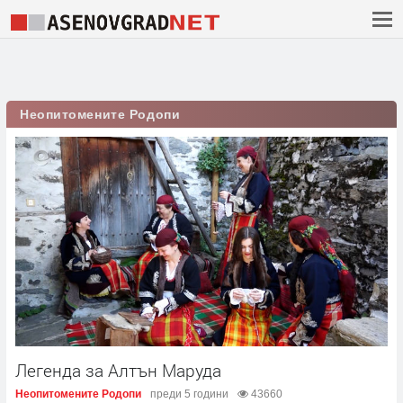
Неопитомените Родопи
Легенда за Алтън Маруда
Неопитомените Родопи
преди 5 години
43660