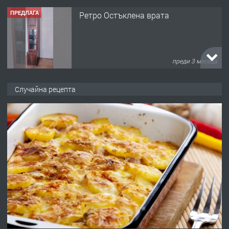
ПРЕДЛАГА
🌟HYUNDAI i10 - 2024 | Само 55 лв./
ден от DL RENT🌟
преди 10 месеца
ПРЕДЛАГА
Професионална броячна машина -
Случайна рецепта
със сертификат от ЕЦБ
преди 1 година
ПРЕДЛАГА
Професионална зеленчукорезачка
за заведения и дома
преди 1 година
ПРЕДЛАГА
Дава под наем Асеновград