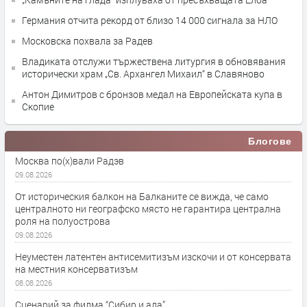
Германия отчита рекорд от близо 14 000 сигнала за НЛО
Московска похвала за Радев
Владиката отслужи тържествена литургия в обновявания
исторически храм „Св. Архангел Михаил“ в Славяново
Антон Димитров с бронзов медал на Европейската купа в
Скопие
Блогове
Москва по(х)вали Радэв
09.08.2026
От историческия балкон на Балканите се вижда, че само
централното ни географско място не гарантира централна
роля на полуострова
09.08.2026
Неуместен латентен антисемитизъм изскочи и от консервата
на местния консерватизъм
08.08.2026
Сценарий за филма “Сибир и ада”