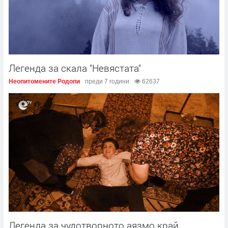
Легенда за скала "Невястата"
Неопитомените Родопи
преди 7 години
62637
Легенда за чудотворното аязмо край