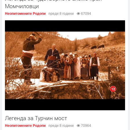
Момчиловци
Неопитомените Родопи
преди 8 години
67094
Легенда за Турчин мост
Неопитомените Родопи
преди 8 години
70964