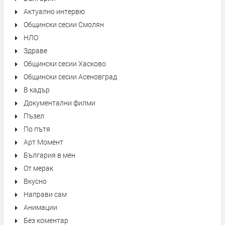
Актуално интервю
Общински сесии Смолян
НЛО
Здраве
Общински сесии Хасково
Общински сесии Асеновград
В кадър
Документални филми
Пъзел
По пътя
Арт Момент
България в мен
От мерак
Вкусно
Направи сам
Анимации
Без коментар