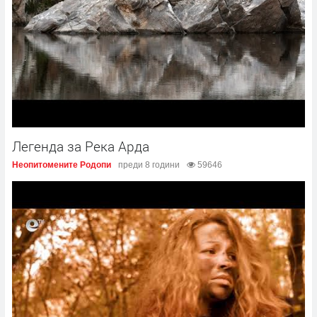
Легенда за Река Арда
Неопитомените Родопи
преди 8 години
59646