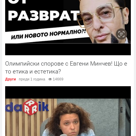
Олимпийски спорове с Евгени Минчев! Що е
то етика и естетика?
Други
преди 1 година
14669