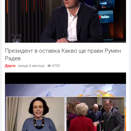
Президент в оставка Какво ще прави Румен
Радев
Други
преди 6 месеца
4705