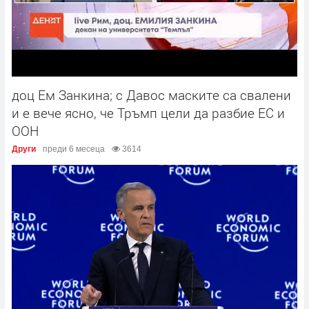
доц Ем Занкина; с Давос маските са свалени
и е вече ясно, че Тръмп цели да разбие EС и
ООН
Други
преди 6 месеца
3614