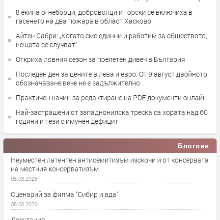
8 екипа огнеборци, доброволци и горски се включиха в
гасенето на два пожара в област Хасково
Айтен Сабри: „Когато сме единни и работим за обществото,
нещата се случват“
Откриха ловния сезон за прелетен дивеч в България
Последен ден за цените в лева и евро: От 9 август двойното
обозначаване вече не е задължително
Практичен начин за редактиране на PDF документи онлайн
Най-застрашени от западнонилска треска са хората над 60
години и тези с имунен дефицит
Блогове
Неуместен латентен антисемитизъм изскочи и от консервата
на местния консерватизъм
08.08.2026
Сценарий за филма “Сибир и ада”
08.08.2026
Деругация