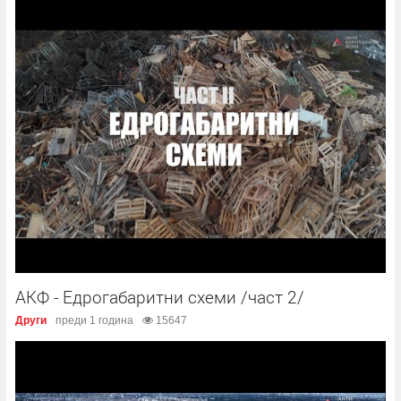
АКФ - Едрогабаритни схеми /част 2/
Други
преди 1 година
15647