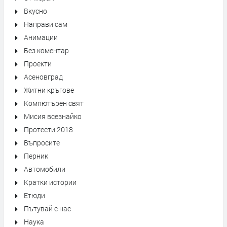
Вкусно
Направи сам
Анимации
Без коментар
Проекти
Асеновград
Житни кръгове
Компютърен свят
Мисия всезнайко
Протести 2018
Въпросите
Перник
Автомобили
Кратки истории
Етюди
Пътувай с нас
Наука