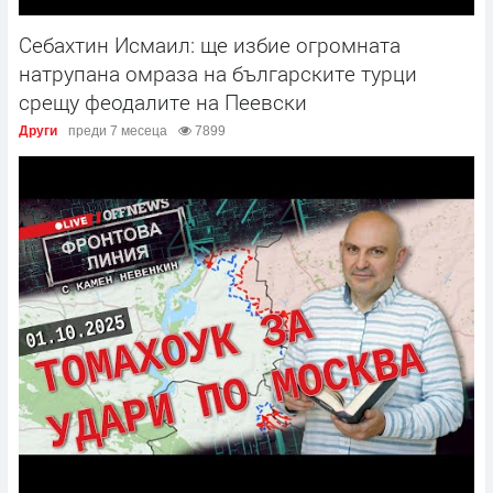
Себахтин Исмаил: ще избие огромната
натрупана омраза на българските турци
срещу феодалите на Пеевски
Други
преди 7 месеца
7899