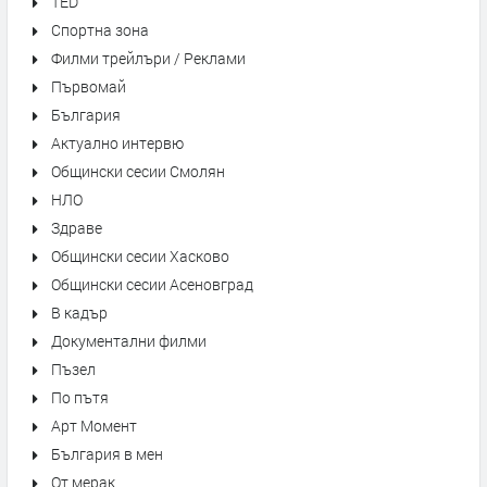
TED
Спортна зона
Филми трейлъри / Реклами
Първомай
България
Актуално интервю
Общински сесии Смолян
НЛО
Здраве
Общински сесии Хасково
Общински сесии Асеновград
В кадър
Документални филми
Пъзел
По пътя
Арт Момент
България в мен
От мерак