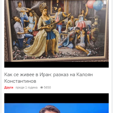
Как се живее в Иран: разказ на Калоян
Константинов
Други
преди 1 година
5650