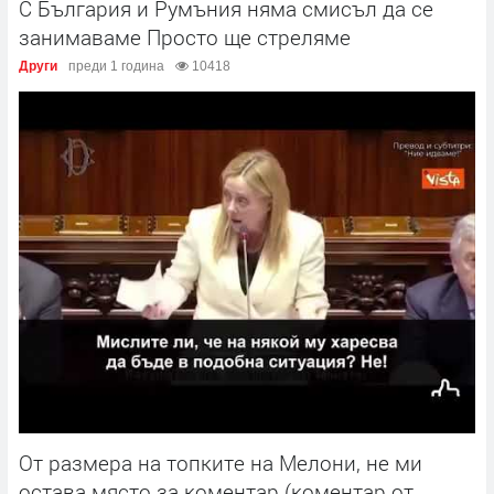
С България и Румъния няма смисъл да се
занимаваме Просто ще стреляме
Други
преди 1 година
10418
От размера на топките на Мелони, не ми
остава място за коментар (коментар от