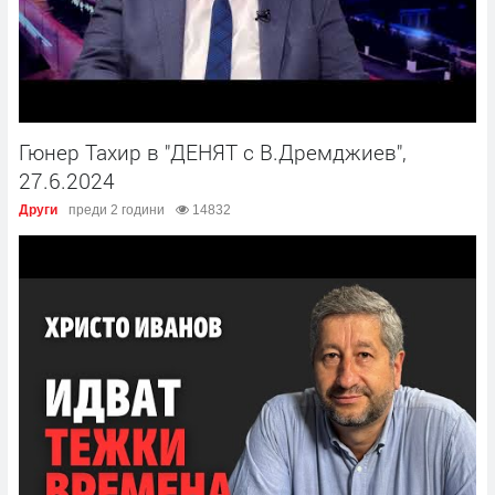
Гюнер Тахир в "ДЕНЯТ с В.Дремджиев",
27.6.2024
Други
преди 2 години
14832