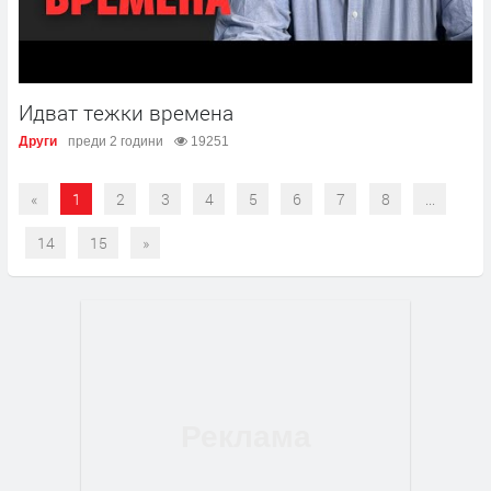
Идват тежки времена
Други
преди 2 години
19251
«
1
2
3
4
5
6
7
8
...
14
15
»