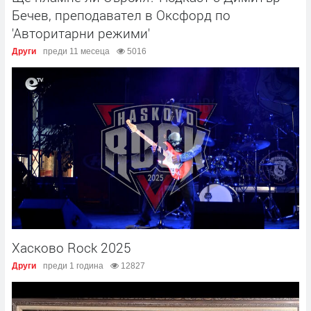
Бечев, преподавател в Оксфорд по
'Авторитарни режими'
Други
преди 11 месеца
5016
Хасково Rock 2025
Други
преди 1 година
12827