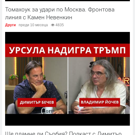
Томахоук за удари по Москва. Фронтова
линия с Камен Невенкин
Други
преди 10 месеца
4835
Ще пламне ли Сърбия? Подкаст с Димитър