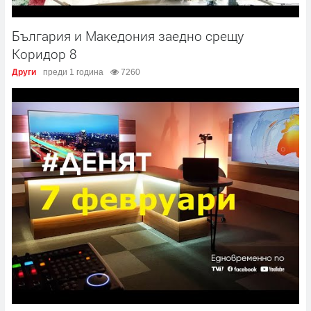
България и Македония заедно срещу
Коридор 8
Други
преди 1 година
7260