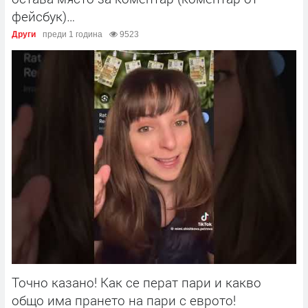
фейсбук)…
Други
преди 1 година
9523
Точно казано! Как се перат пари и какво
общо има прането на пари с еврото!