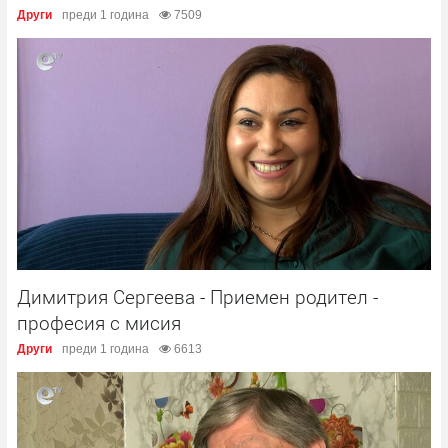
Други
преди 1 година
7509
Димитрия Сергеева - Приемен родител -
професия с мисия
Други
преди 1 година
6613