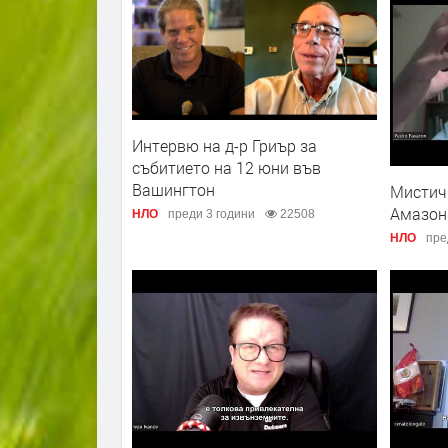
Интервю на д-р Гриър за
събитието на 12 юни във
Вашингтон
Мистич
Амазон
НЛО
преди 3 години
22508
НЛО
пре