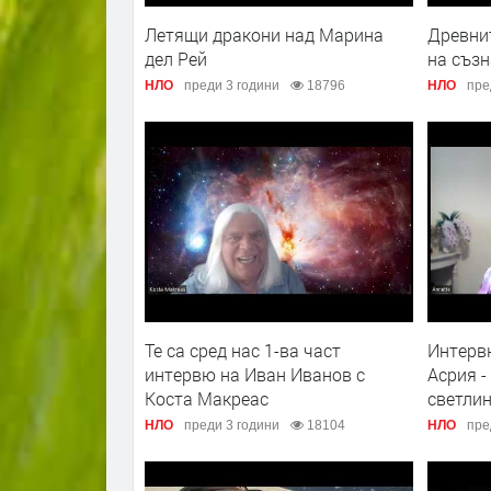
Летящи дракони над Марина
Древнит
дел Рей
на съз
НЛО
преди 3 години
18796
НЛО
пре
Те са сред нас 1-ва част
Интерв
интервю на Иван Иванов с
Асрия -
Коста Макреас
светлин
НЛО
преди 3 години
18104
НЛО
пре