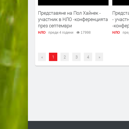
Представяне на Пол Хайнек -
Предст
участник в НЛО -конференцията
- участ
през септември
-конфе
НЛО
преди 4 години
17998
НЛО
пре
«
1
2
3
4
»