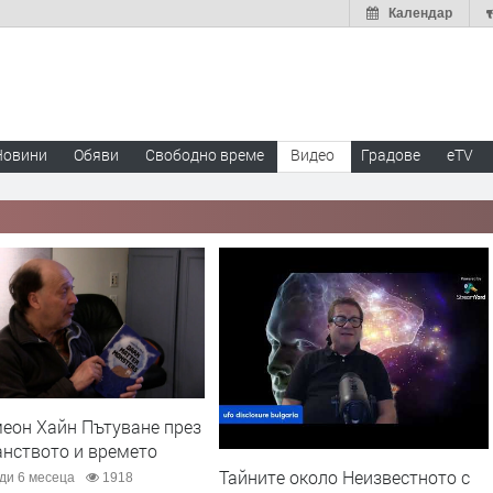
Календар
Новини
Обяви
Свободно време
Видео
Градове
eTV
еон Хайн Пътуване през
анството и времето
Тайните около Неизвестното с
ди 6 месеца
1918