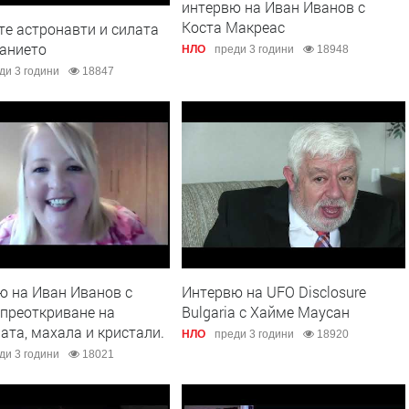
интервю на Иван Иванов с
Коста Макреас
е астронавти и силата
нанието
НЛО
преди 3 години
18948
ди 3 години
18847
ю на Иван Иванов с
Интервю на UFO Disclosure
 преоткриване на
Bulgaria с Хайме Маусан
ата, махала и кристали.
НЛО
преди 3 години
18920
ди 3 години
18021