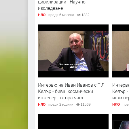
цивилизации | Научно
изследване
НЛО
преди 6 месеца
1882
Интервю на Иван Иванов с Т Л
Интервю
Келър - бивш космически
Келър -
инженер - втора част
инженер
НЛО
преди 2 години
11569
НЛО
пре