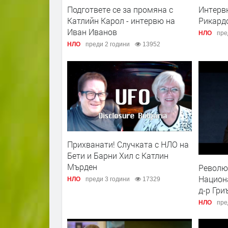
Подгответе се за промяна с
Интерв
Катлийн Карол - интервю на
Рикард
Иван Иванов
НЛО
пре
НЛО
преди 2 години
13952
Прихванати! Случката с НЛО на
Бети и Барни Хил с Катлин
Мърден
Револю
Национ
НЛО
преди 3 години
17329
д-р Гри
НЛО
пре