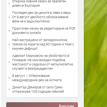
Откриха ловния сезон за прелетен
дивеч в България
Последен ден за цените в лева и евро:
От 9 август двойното обозначаване
вече не е задължително
Практичен начин за редактиране на PDF
документи онлайн
Най-застрашени от западнонилска
треска са хората над 60 години и тези с
имунен дефицит
Адвокат Марковски за убийството в
Пловдив: Не съм виждал подобна
жестокост и садизъм от непълнолетни,
случаят е безпрецедентен
8 август – Отбелязваме
международния ден на котката
Димитър Демиров от село Срем
отпразнува 100-годишен юбилей
Блогове