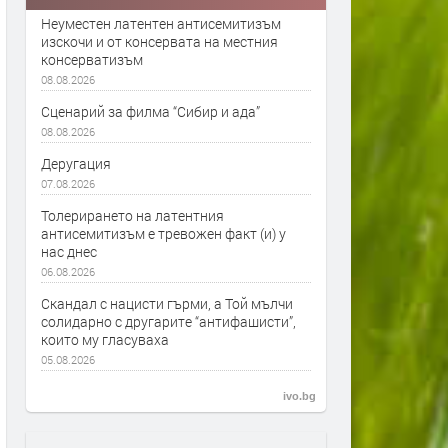
Неуместен латентен антисемитизъм
изскочи и от консервата на местния
консерватизъм
08.08.2026
Сценарий за филма “Сибир и ада”
08.08.2026
Деругация
07.08.2026
Толерирането на латентния
антисемитизъм е тревожен факт (и) у
нас днес
06.08.2026
Скандал с нацисти гърми, а Той мълчи
солидарно с другарите “антифашисти”,
които му гласуваха
05.08.2026
ivo.bg