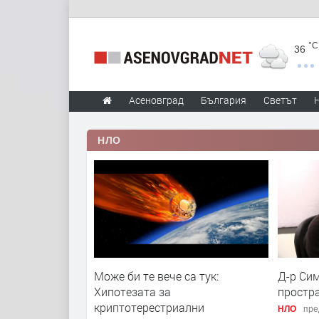
°C
36
Асеновград
България
Светът
НЛО
Може би те вече са тук:
Д-р Сим
Хипотезата за
простр
криптотерестриални
НЛО
пре