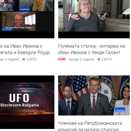
ю на Иван Иванов с
Голямата стъпка - интервю на
егала и Бевърли Роудс
Иван Иванов с Уенди Галант
ди 2 години
12855
НЛО
преди 2 години
13078
Членове на Републиканската
комисия за надзор относно