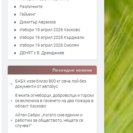
Различните
Гейминг
Димитър Аврамов
Избори 19 април 2026 Хасково
Избори 19 април 2026 Кърджали
Избори 19 април 2026 Смолян
ДЕНЯТ с В. Дремджиев
Последни новини
БАБХ иззе близо 800 кг овча лой без
документи от автобус
8 екипа огнеборци, доброволци и горски
се включиха в гасенето на два пожара в
област Хасково
Айтен Сабри: „Когато сме единни и
работим за обществото, нещата се
случват“