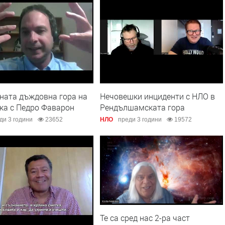
ната дъждовна гора на
Нечовешки инциденти с НЛО в
ка с Педро Фаварон
Рендълшамската гора
ди 3 години
23652
НЛО
преди 3 години
19572
Те са сред нас 2-ра част