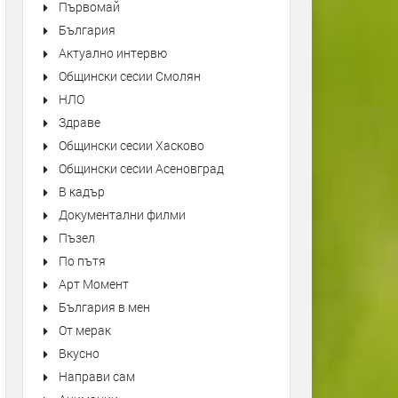
Първомай
България
Актуално интервю
Общински сесии Смолян
НЛО
Здраве
Общински сесии Хасково
Общински сесии Асеновград
В кадър
Документални филми
Пъзел
По пътя
Арт Момент
България в мен
От мерак
Вкусно
Направи сам