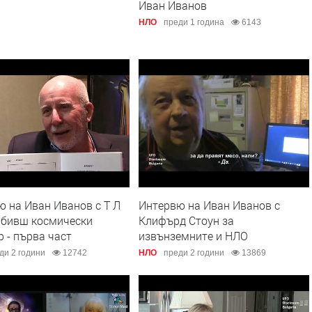
Иван Иванов
НЛО
преди 1 година
6143
 на Иван Иванов с Т Л
Интервю на Иван Иванов с
 бивш космически
Клифърд Стоун за
 - първа част
извънземните и НЛО
ди 2 години
12742
НЛО
преди 2 години
13869