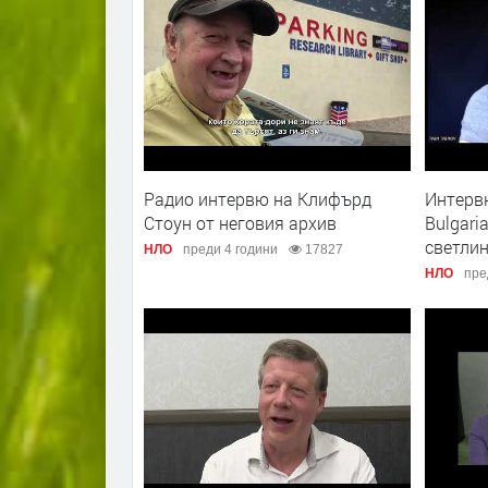
Радио интервю на Клифърд
Интервю
Стоун от неговия архив
Bulgari
светли
НЛО
преди 4 години
17827
НЛО
пре