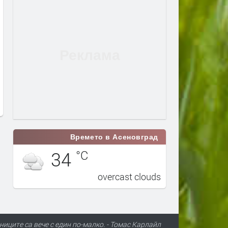
Времето в Асеновград
34
°C
overcast clouds
ниците са вече с един по-малко. - Томас Карлайл