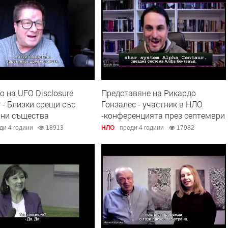
 на UFO Disclosure
Представяне на Рикардо
a - Близки срещи със
Гонзалес - участник в НЛО
нни същества
-конференцията през септември
ди 4 години
18913
НЛО
преди 4 години
17982