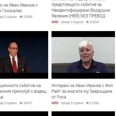
предстоящото събитие за
ю на Иван Иванов с
Неидентифицирани Въздушни
о Гонзсалес
Явления (НВЯ) БЕЗ ПРЕВОД
ди 2 години
13488
НЛО
преди 3 години
16204
ционното събитие на
Интервю на Иван Иванов с Фил
алния пресклуб с водещ
Райт за книгата му Завръщане
ър
от Риса
ди 3 години
18447
НЛО
преди 3 години
17998