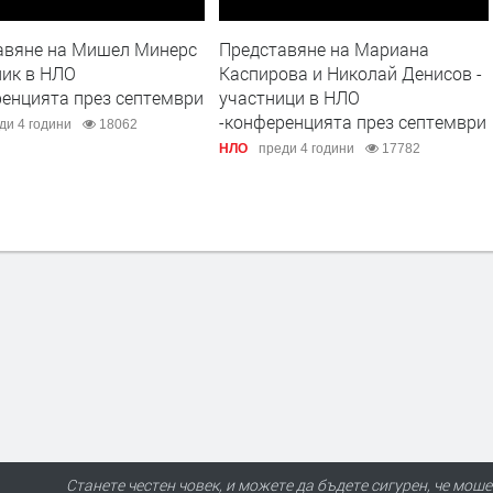
авяне на Мишел Минерс
Представяне на Мариана
ник в НЛО
Каспирова и Николай Денисов -
ренцията през септември
участници в НЛО
-конференцията през септември
ди 4 години
18062
НЛО
преди 4 години
17782
Станете честен човек, и можете да бъдете сигурен, че моше