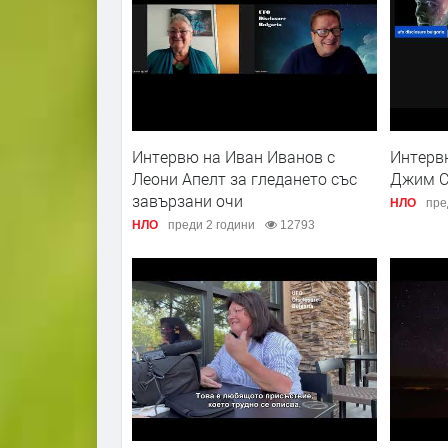
Интервю на Иван Иванов с
Интерв
Леони Апелт за гледането със
Джим С
завързани очи
НЛО
пре
НЛО
преди 2 години
12793