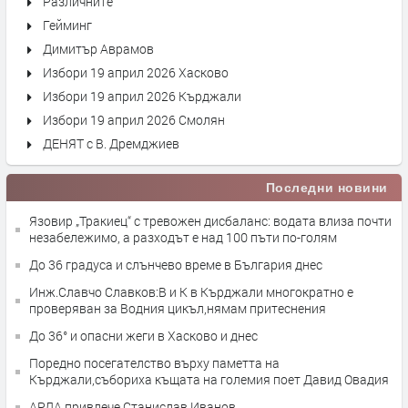
Различните
Гейминг
Димитър Аврамов
Избори 19 април 2026 Хасково
Избори 19 април 2026 Кърджали
Избори 19 април 2026 Смолян
ДЕНЯТ с В. Дремджиев
Последни новини
Язовир „Тракиец“ с тревожен дисбаланс: водата влиза почти
незабележимо, а разходът е над 100 пъти по-голям
До 36 градуса и слънчево време в България днес
Инж.Славчо Славков:В и К в Кърджали многократно е
проверяван за Водния цикъл,нямам притеснения
До 36° и опасни жеги в Хасково и днес
Поредно посегателство върху паметта на
Кърджали,събориха къщата на големия поет Давид Овадия
АРДА привлече Станислав Иванов