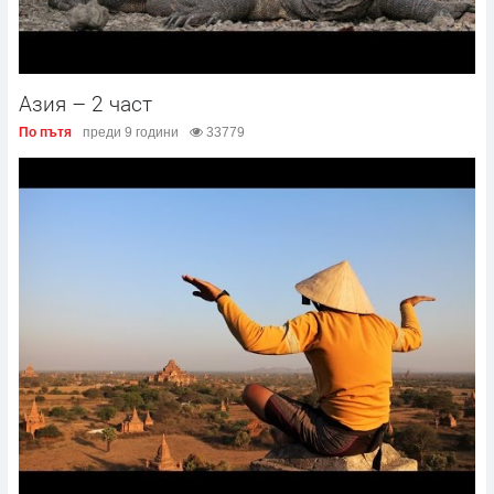
Азия – 2 част
По пътя
преди 9 години
33779