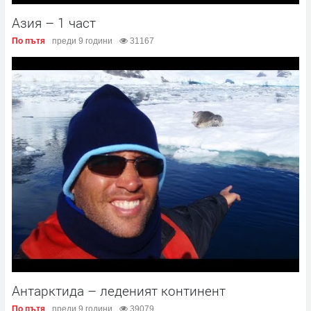
Азия – 1 част
По пътя
преди 9 години
31167
Антарктида – леденият континент
По пътя
преди 9 години
39079