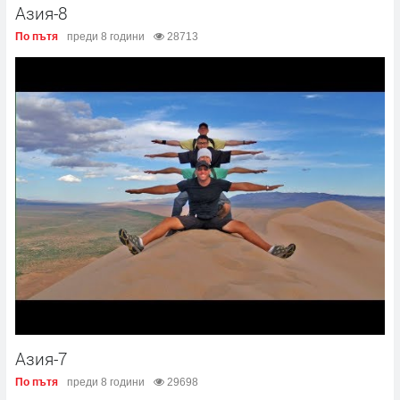
Азия-8
По пътя
преди 8 години
28713
Азия-7
По пътя
преди 8 години
29698