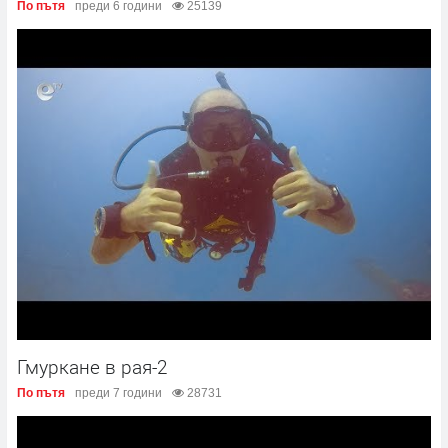
По пътя
преди 6 години
25139
Гмуркане в рая-2
По пътя
преди 7 години
28731