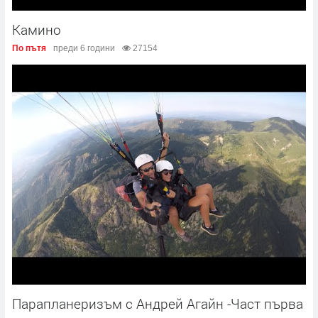
Камино
По пътя
преди 6 години
27154
Парапланеризъм с Андрей Агайн -Част първа