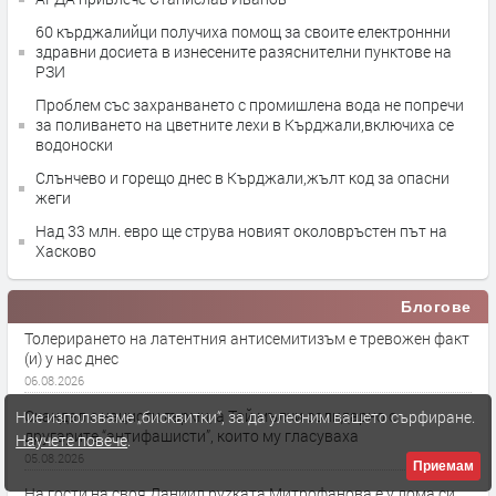
60 кърджалийци получиха помощ за своите електроннни
здравни досиета в изнесените разяснителни пунктове на
РЗИ
Проблем със захранването с промишлена вода не попречи
за поливането на цветните лехи в Кърджали,включиха се
водоноски
Слънчево и горещо днес в Кърджали,жълт код за опасни
жеги
Над 33 млн. евро ще струва новият околовръстен път на
Хасково
Блогове
Толерирането на латентния антисемитизъм е тревожен факт
(и) у нас днес
06.08.2026
Скандал с нацисти гърми, а Той мълчи солидарно с
Ние използваме „бисквитки“, за да улесним вашето сърфиране.
другарите “антифашисти”, които му гласуваха
Научете повече
.
05.08.2026
Приемам
На гости на своя Даниил руzката Митрофанова е у дома си,