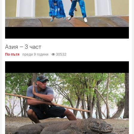
Азия – 3 част
По пътя
преди 9 години
30532