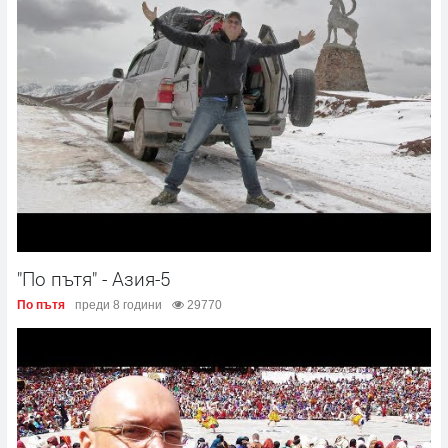
"По пътя" - Азия-5
По пътя
преди 8 години
29770