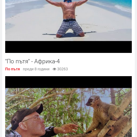
"По пътя" - Африка-4
По пътя
преди 8 години
30263