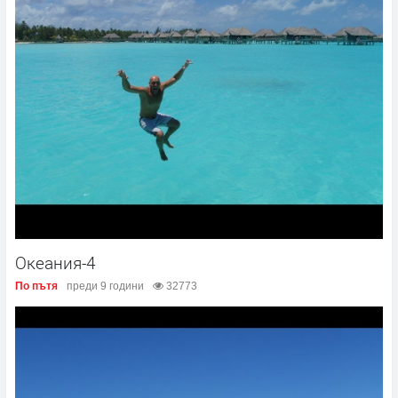
Океания-4
По пътя
преди 9 години
32773