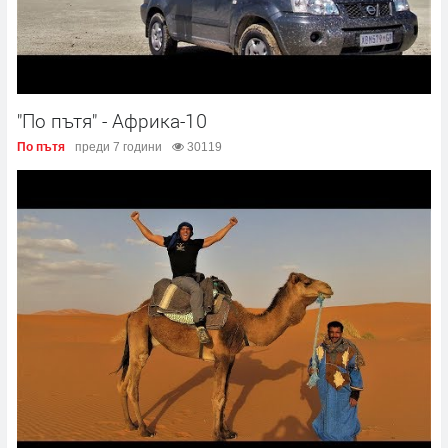
"По пътя" - Африка-10
По пътя
преди 7 години
30119