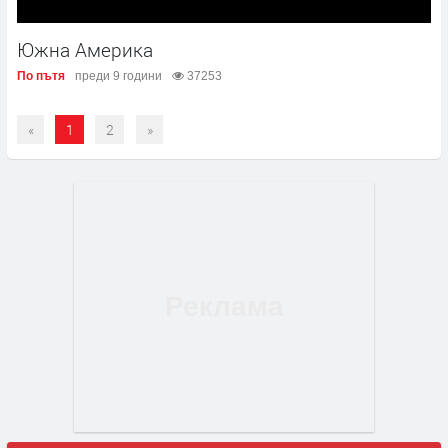
Южна Америка
По пътя
преди 9 години
37253
«
1
2
»