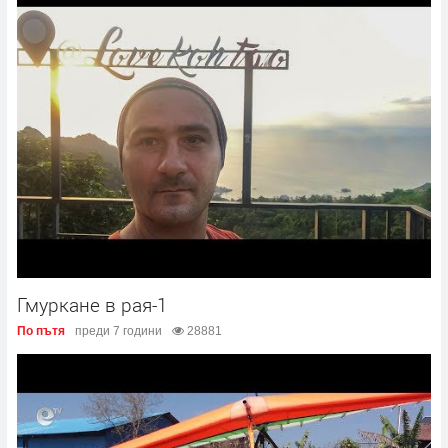
Гмуркане в рая-1
По пътя
преди 7 години
28881