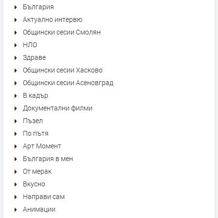
България
Актуално интервю
Общински сесии Смолян
НЛО
Здраве
Общински сесии Хасково
Общински сесии Асеновград
В кадър
Документални филми
Пъзел
По пътя
Арт Момент
България в мен
От мерак
Вкусно
Направи сам
Анимации