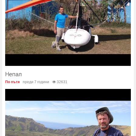
Непал
По пътя
преди 7 години
32631