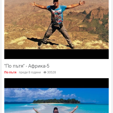
"По пътя" - Африка-5
По пътя
преди 8 години
30528