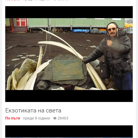
Екзотиката на света
По пътя
преди 9 години
28463