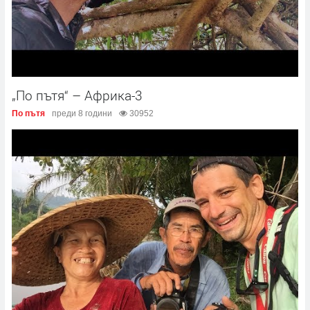
„По пътя“ – Африка-3
По пътя
преди 8 години
30952