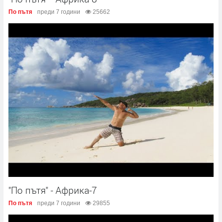
По пътя
преди 7 години
25662
"По пътя" - Африка-7
По пътя
преди 7 години
29855