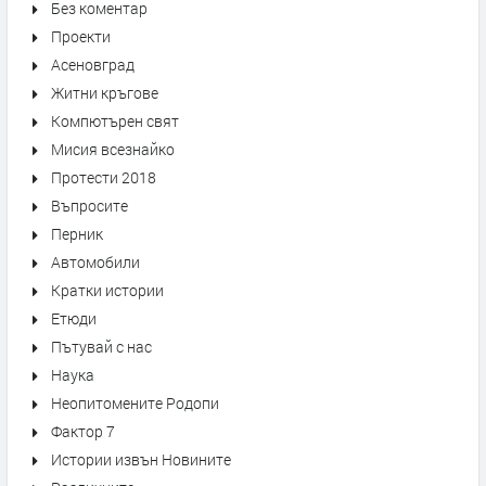
Без коментар
Проекти
Асеновград
Житни кръгове
Компютърен свят
Мисия всезнайко
Протести 2018
Въпросите
Перник
Автомобили
Кратки истории
Етюди
Пътувай с нас
Наука
Неопитомените Родопи
Фактор 7
Истории извън Новините