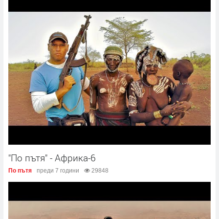
"По пътя" - Африка-6
По пътя
преди 7 години
29848