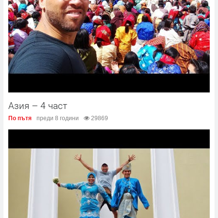
Азия – 4 част
По пътя
преди 8 години
29869