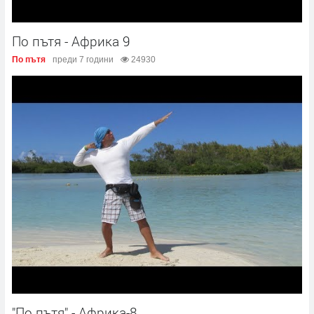
По пътя - Африка 9
По пътя
преди 7 години
24930
"По пътя" - Африка-8