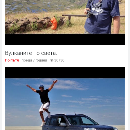
Вулканите по света.
По пътя
преди 7 години
36730