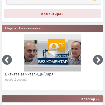
Коментирай
Още от Без коментар
Битката за читалище "Заря"
С
преди 1 година
п
Категории