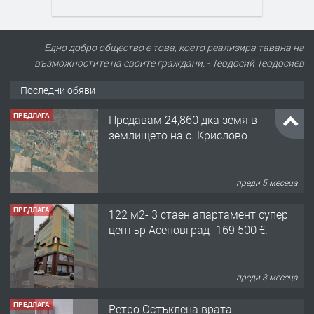
Едно добро общество е това, което реализира тавана на
възможностите на своите граждани. - Теодосий Теодосиев
Последни обяви
ПРЕДЛАГА
Продавам 24,860 дка земя в
землището на с. Крислово
преди 5 месеца
ПРЕДЛАГА
122 м2- 3 стаен апартамент супер
център Асеновград- 169 500 €.
преди 3 месеца
ПРЕДЛАГА
Ретро Остъклена врата