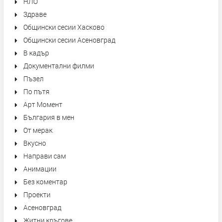
НЛО
Здраве
Общински сесии Хасково
Общински сесии Асеновград
В кадър
Документални филми
Пъзел
По пътя
Арт Момент
България в мен
От мерак
Вкусно
Направи сам
Анимации
Без коментар
Проекти
Асеновград
Житни кръгове