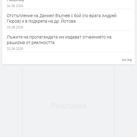
04.08.2026
Отстъпление на Даниел Вълчев с бой (по врага Андрей
Гюров) и в подкрепа на др. Йотова
03.08.2026
Лъжите на пропагандата им издават отчаянието на
рашиzма от реалността
02.08.2026
ivo.bg