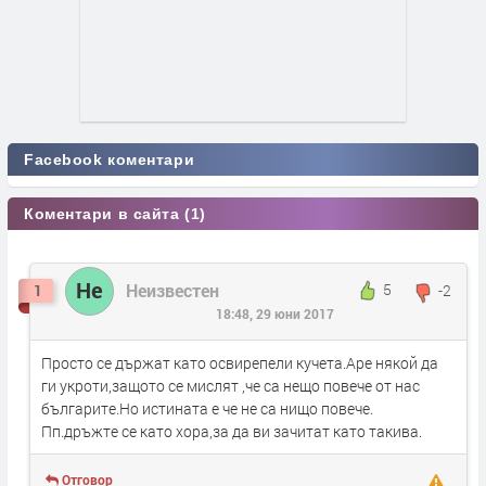
Facebook коментари
Коментари в сайта (1)
Не
Неизвестен
5
-2
1
18:48, 29 юни 2017
Просто се държат като освирепели кучета.Аре някой да
ги укроти,защото се мислят ,че са нещо повече от нас
българите.Но истината е че не са нищо повече.
Пп.дръжте се като хора,за да ви зачитат като такива.
Отговор