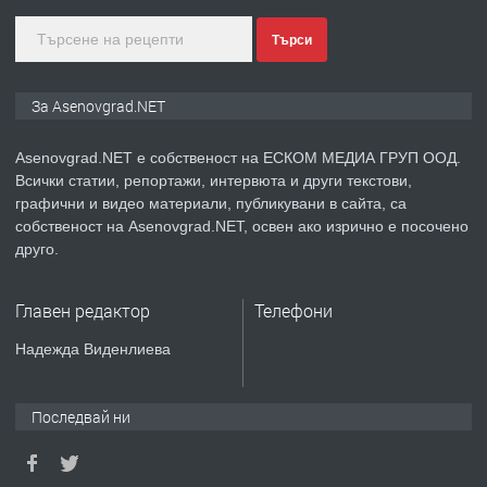
Търси
преди 1 година
ПРЕДЛАГА
Дава под наем Асеновград
За Asenovgrad.NET
Asenovgrad.NET е собственост на ЕСКОМ МЕДИА ГРУП ООД.
Всички статии, репортажи, интервюта и други текстови,
преди 2 години
графични и видео материали, публикувани в сайта, са
собственост на Asenovgrad.NET, освен ако изрично е посочено
ПРЕДЛАГА
Давам индивидуалани уроци по
друго.
Немски език
Главен редактор
Телефони
преди 2 години
Надежда Виденлиева
ПРЕДЛАГА
ремонт на покриви
Последвай ни
преди 2 години