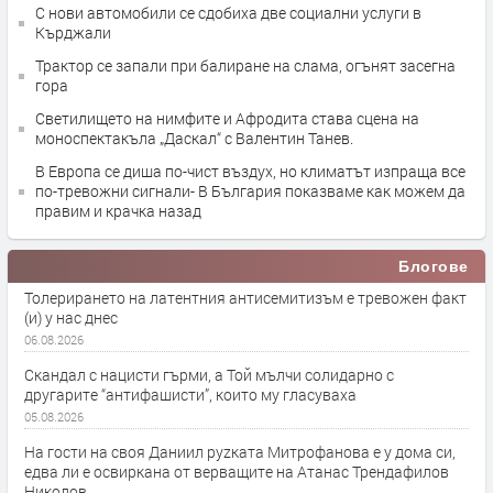
С нови автомобили се сдобиха две социални услуги в
Кърджали
Трактор се запали при балиране на слама, огънят засегна
гора
Светилището на нимфите и Афродита става сцена на
моноспектакъла „Даскал“ с Валентин Танев.
В Европа се диша по-чист въздух, но климатът изпраща все
по-тревожни сигнали- В България показваме как можем да
правим и крачка назад
Блогове
Толерирането на латентния антисемитизъм е тревожен факт
(и) у нас днес
06.08.2026
Скандал с нацисти гърми, а Той мълчи солидарно с
другарите “антифашисти”, които му гласуваха
05.08.2026
На гости на своя Даниил руzката Митрофанова е у дома си,
едва ли е освиркана от верващите на Атанас Трендафилов
Николов