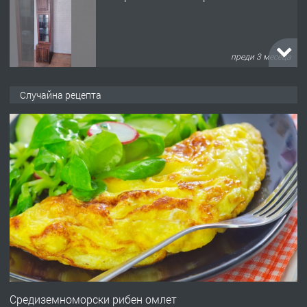
преди 3 месеца
ПРЕДЛАГА
🌟HYUNDAI i10 - 2024 | Само 55 лв./
Случайна рецепта
ден от DL RENT🌟
преди 10 месеца
ПРЕДЛАГА
Професионална броячна машина -
със сертификат от ЕЦБ
преди 1 година
ПРЕДЛАГА
Професионална зеленчукорезачка
за заведения и дома
Средиземноморски рибен омлет