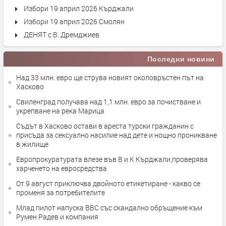
Избори 19 април 2026 Кърджали
Избори 19 април 2026 Смолян
ДЕНЯТ с В. Дремджиев
Последни новини
Над 33 млн. евро ще струва новият околовръстен път на
Хасково
Свиленград получава над 1,1 млн. евро за почистване и
укрепване на река Марица
Съдът в Хасково остави в ареста турски гражданин с
присъда за сексуално насилие над дете и нощно проникване
в жилище
Европрокуратурата влезе във В и К Кърджали,проверява
харченето на евросредства
От 9 август приключва двойното етикетиране - какво се
променя за потребителите
Млад пилот напуска ВВС със скандално обръщение към
Румен Радев и компания