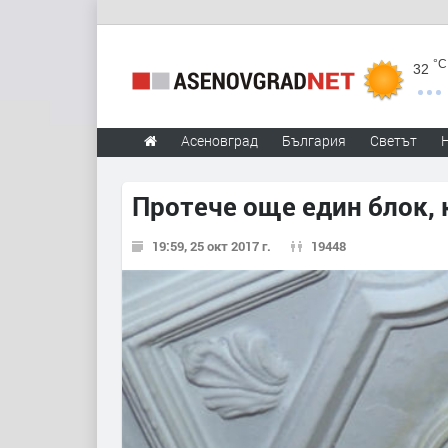
°C
32
Асеновград
България
Светът
Протече още един блок, 
19:59, 25 окт 2017 г.
19448