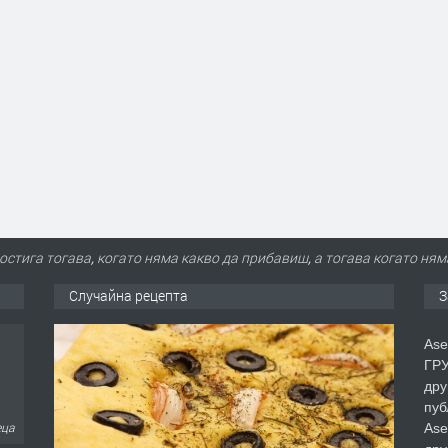
стига тогава, когато няма какво да прибавиш, а тогава когато ням
Случайна рецепта
З
Ase
ГРУ
дру
пуб
Ase
еца