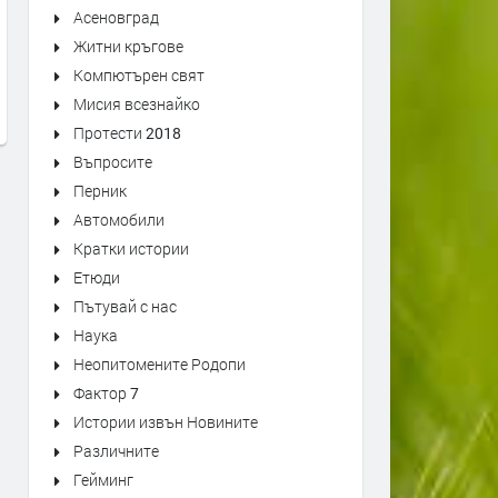
Асеновград
Първо издание на „Записки по
Оставиха в ареста трима
българските въстания“ от 1892
мъже, обвинени в побой 
Житни кръгове
г. може да се види в архива на
спасител. Роднините им
Компютърен свят
Кърджали
окупираха съда
Мисия всезнайко
преди 1 седмица
преди 1 седмица
Протести 2018
Въпросите
Перник
Автомобили
Кратки истории
Етюди
Пътувай с нас
Наука
Неопитомените Родопи
Фактор 7
Истории извън Новините
Различните
Гейминг