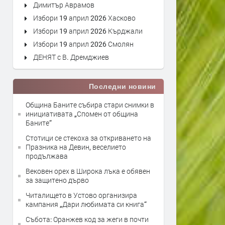
Димитър Аврамов
Избори 19 април 2026 Хасково
Избори 19 април 2026 Кърджали
Избори 19 април 2026 Смолян
ДЕНЯТ с В. Дремджиев
Последни новини
Община Баните събира стари снимки в
инициативата „Спомен от община
Баните“
Стотици се стекоха за откриването на
Празника на Девин, веселието
продължава
Вековен орех в Широка лъка е обявен
за защитено дърво
Читалището в Устово организира
кампания „Дари любимата си книга“
Събота: Оранжев код за жеги в почти