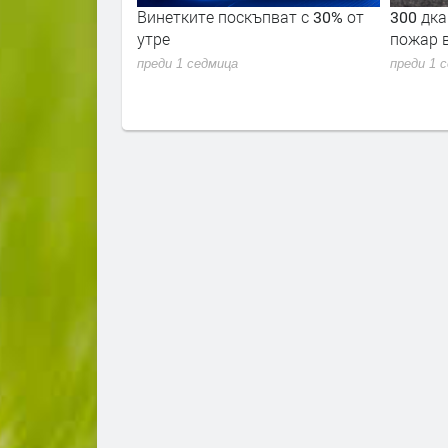
ремериха сили в
Винетките поскъпват с 30% от
300 дка
 академия 2026"
утре
пожар 
преди 1 седмица
преди 1 