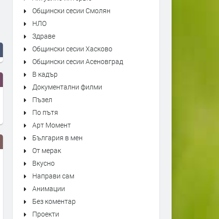
Общински сесии Смолян
НЛО
Здраве
Общински сесии Хасково
Общински сесии Асеновград
В кадър
Документални филми
Пъзел
По пътя
Арт Момент
България в мен
От мерак
Вкусно
Направи сам
Анимации
Без коментар
Проекти