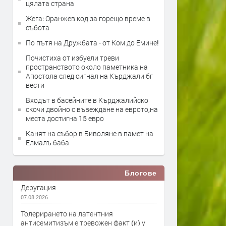
цялата страна
Жега: Оранжев код за горещо време в
събота
По пътя на Дружбата - от Ком до Емине!
Почистиха от избуели треви
пространството около паметника на
Апостола след сигнал на Кърджали бг
вести
Входът в басейните в Кърджалийско
скочи двойно с въвеждане на еврото,на
места достигна 15 евро
Канят на събор в Биволяне в памет на
Елмалъ баба
Блогове
Деругация
07.08.2026
Толерирането на латентния
антисемитизъм е тревожен факт (и) у