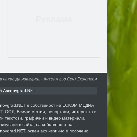
а какво да извадиш. - Антоан дьо Сент Екзюпери
а Asenovgrad.NET
novgrad.NET е собственост на ЕСКОМ МЕДИА
П ООД. Всички статии, репортажи, интервюта и
ги текстови, графични и видео материали,
ликувани в сайта, са собственост на
novgrad.NET, освен ако изрично е посочено