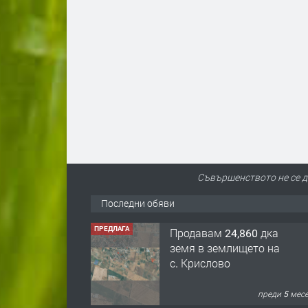
Съвършенството не се до
Последни обяви
ПРЕДЛАГА
Продавам 24,860 дка
земя в землището на
с. Крислово
преди 5 мес