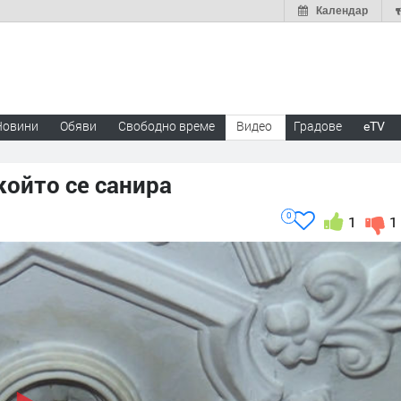
Календар
Новини
Обяви
Свободно време
Видео
Градове
eTV
който се санира
0
1
1