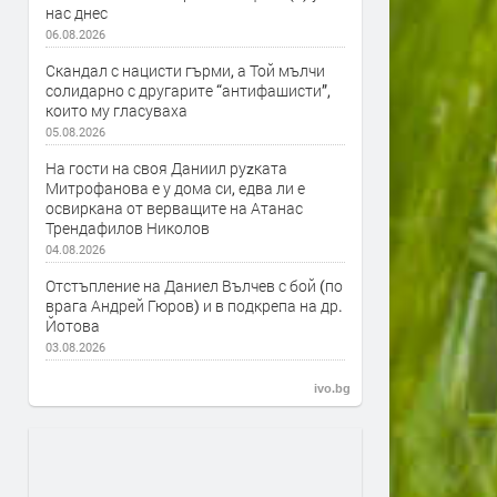
нас днес
06.08.2026
Скандал с нацисти гърми, а Той мълчи
солидарно с другарите “антифашисти”,
които му гласуваха
05.08.2026
На гости на своя Даниил руzката
Митрофанова е у дома си, едва ли е
освиркана от верващите на Атанас
Трендафилов Николов
04.08.2026
Отстъпление на Даниел Вълчев с бой (по
врага Андрей Гюров) и в подкрепа на др.
Йотова
03.08.2026
ivo.bg