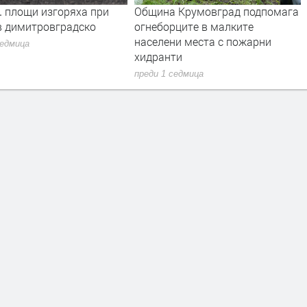
. площи изгоряха при
Община Крумовград подпомага
в димитровградско
огнеборците в малките
населени места с пожарни
седмица
хидранти
преди 1 седмица