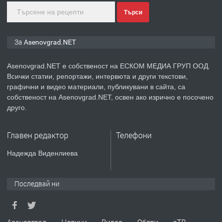
Търси
преди 1 година
ПРЕДЛАГА
Дава под наем Асеновград
За Asenovgrad.NET
Asenovgrad.NET е собственост на ЕСКОМ МЕДИА ГРУП ООД.
Всички статии, репортажи, интервюта и други текстови,
преди 2 години
графични и видео материали, публикувани в сайта, са
собственост на Asenovgrad.NET, освен ако изрично е посочено
ПРЕДЛАГА
Давам индивидуалани уроци по
друго.
Немски език
Главен редактор
Телефони
преди 2 години
Надежда Виденлиева
ПРЕДЛАГА
ремонт на покриви
Последвай ни
преди 2 години