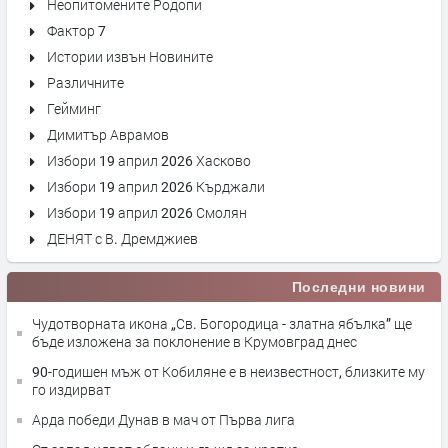
Неопитомените Родопи
Фактор 7
Истории извън Новините
Различните
Гейминг
Димитър Аврамов
Избори 19 април 2026 Хасково
Избори 19 април 2026 Кърджали
Избори 19 април 2026 Смолян
ДЕНЯТ с В. Дремджиев
Последни новини
Чудотворната икона „Св. Богородица - златна ябълка” ще
бъде изложена за поклонение в Крумовград днес
90-годишен мъж от Кобиляне е в неизвестност, близките му
го издирват
Арда победи Дунав в мач от Първа лига