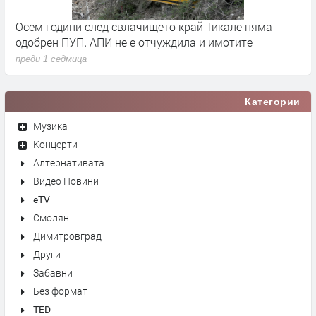
че
Осем години след свлачището край Тикале няма
Т
одобрен ПУП. АПИ не е отчуждила и имотите
с
преди 1 седмица
п
Категории
Музика
Концерти
Алтернативата
Видео Новини
eTV
Смолян
Димитровград
Други
Забавни
Без формат
TED