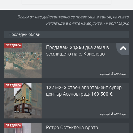
Всеки от нас действително се превръща в такъв, какъвто
изглежда в очите на другите. - Карл Маркс
Последни обяви
ПРЕДЛАГА
Продавам 24,860 дка земя в
землището на с. Крислово
преди 5 месеца
ПРЕДЛАГА
122 м2- 3 стаен апартамент супер
център Асеновград- 169 500 €.
преди 3 месеца
ПРЕДЛАГА
Ретро Остъклена врата