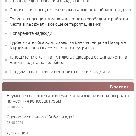
От запад идват облаци и дъжд за кратко
Слънчево и горещо време очаква Хасковска област в неделя
Трайна тенденция към намаляване на свободните работни
места в Кърджали,все още се търсят шивачки
Попарените надежди
Гурбетчиите обсаждат известна баничарница на Пазара в
Кърджали,опашки се извиват от сутринта
Юношите ни с капитан Милко Багдасаров са финалисти на
Балканиадата по волейбол
Предимно слънчево и ветровито днес в Кърджали
Блогове
Неуместен латентен антисемитизъм изскочи и от консервата
на местния консерватизъм
08.08.2026
Сценарий за филма “Сибир и ада”
08.08.2026
Деругация