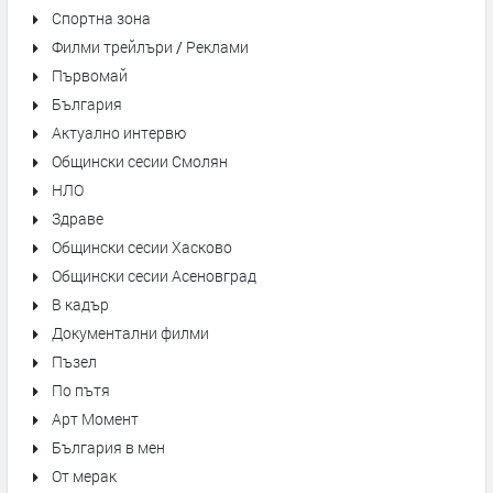
Спортна зона
Филми трейлъри / Реклами
Първомай
България
Актуално интервю
Общински сесии Смолян
НЛО
Здраве
Общински сесии Хасково
Общински сесии Асеновград
В кадър
Документални филми
Пъзел
По пътя
Арт Момент
България в мен
От мерак