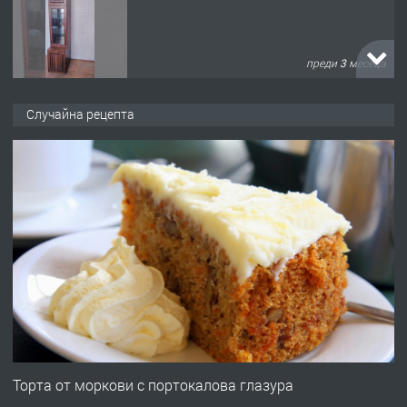
преди 3 месеца
ПРЕДЛАГА
🌟HYUNDAI i10 - 2024 | Само 55 лв./
Случайна рецепта
ден от DL RENT🌟
преди 10 месеца
ПРЕДЛАГА
Професионална броячна машина -
със сертификат от ЕЦБ
преди 1 година
ПРЕДЛАГА
Професионална зеленчукорезачка
за заведения и дома
Торта от моркови с портокалова глазура