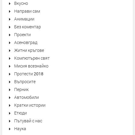
Вкусно
Направи сам
Анимации
Без коментар
Проекти
Асеновград
Житни кръгове
Компютърен свят
Мисия всезнайко
Протести 2018
Въпросите
Перник
Автомобили
Кратки истории
Етюди
Пътувай с нас
Наука