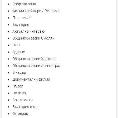
Спортна зона
Филми трейлъри / Реклами
Първомай
България
Актуално интервю
Общински сесии Смолян
НЛО
Здраве
Общински сесии Хасково
Общински сесии Асеновград
В кадър
Документални филми
Пъзел
По пътя
Арт Момент
България в мен
От мерак