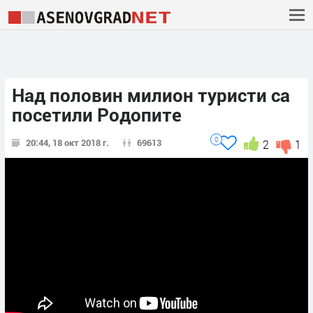
Над половин милион туристи са
посетили Родопите
0
20:44, 18 окт 2018 г.
69613
2
1