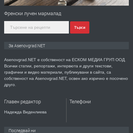
Професионална зеленчукорезачка
за заведения и дома
Френски лучен мармалад
Търси
преди 1 година
ПРЕДЛАГА
Дава под наем Асеновград
За Asenovgrad.NET
Asenovgrad.NET е собственост на ЕСКОМ МЕДИА ГРУП ООД.
Всички статии, репортажи, интервюта и други текстови,
преди 2 години
графични и видео материали, публикувани в сайта, са
собственост на Asenovgrad.NET, освен ако изрично е посочено
ПРЕДЛАГА
Давам индивидуалани уроци по
друго.
Немски език
Главен редактор
Телефони
преди 2 години
Надежда Виденлиева
ПРЕДЛАГА
ремонт на покриви
Последвай ни