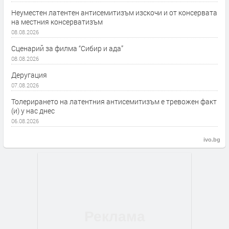
Неуместен латентен антисемитизъм изскочи и от консервата
на местния консерватизъм
08.08.2026
Сценарий за филма “Сибир и ада”
08.08.2026
Деругация
07.08.2026
Толерирането на латентния антисемитизъм е тревожен факт
(и) у нас днес
06.08.2026
ivo.bg