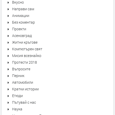
Вкусно
Направи сам
Анимации
Без коментар
Проекти
Асеновград
Житни кръгове
Компютърен свят
Мисия всезнайко
Протести 2018
Въпросите
Перник
Автомобили
Кратки истории
Етюди
Пътувай с нас
Наука