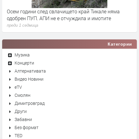
че
Осем години след свлачището край Тикале няма
Т
одобрен ПУП. АПИ не е отчуждила и имотите
с
преди 1 седмица
п
Категории
Музика
Концерти
Алтернативата
Видео Новини
eTV
Смолян
Димитровград
Други
Забавни
Без формат
TED