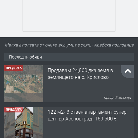
Малка е ползата от очите, ако умът е сляп. - Арабска пословица
Последни обяви
ПРЕДЛАГА
Продавам 24,860 дка земя в
землището на с. Крислово
преди 5 месеца
ПРЕДЛАГА
122 м2- 3 стаен апартамент супер
център Асеновград- 169 500 €.