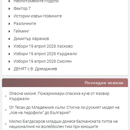
Неопитомените Родопи
Фактор 7
Истории извън Новините
Различните
Гейминг
Димитър Аврамов
Избори 19 април 2026 Хасково
Избори 19 април 2026 Кърджали
Избори 19 април 2026 Смолян
ДЕНЯТ с В. Дремджиев
Последни новини
Опасна мисия: Пожарникари спасиха куче от язовир
Кърджали
От Тесак до Младежкия хълм: Стигна ли руският модел на
„лов на педофили“ до България?
Милко Багдасаров младши донесе балканската титла на
националния ни волейболен тим при юношите