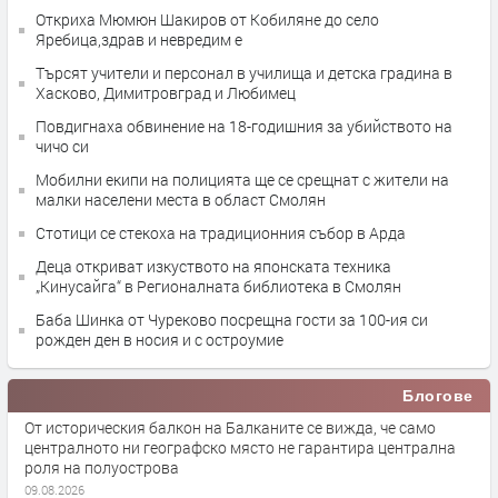
Откриха Мюмюн Шакиров от Кобиляне до село
Яребица,здрав и невредим е
Търсят учители и персонал в училища и детска градина в
Хасково, Димитровград и Любимец
Повдигнаха обвинение на 18-годишния за убийството на
чичо си
Мобилни екипи на полицията ще се срещнат с жители на
малки населени места в област Смолян
Стотици се стекоха на традиционния събор в Арда
Деца откриват изкуството на японската техника
„Кинусайга“ в Регионалната библиотека в Смолян
Баба Шинка от Чуреково посрещна гости за 100-ия си
рожден ден в носия и с остроумие
Блогове
От историческия балкон на Балканите се вижда, че само
централното ни географско място не гарантира централна
роля на полуострова
09.08.2026