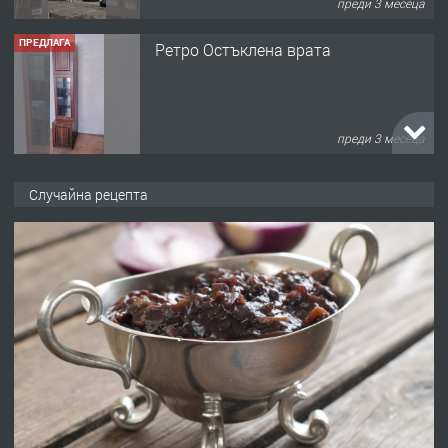
преди 3 месеца
ПРЕДЛАГА
Ретро Остъклена врата
преди 3 месеца
ПРЕДЛАГА
🌟HYUNDAI i10 - 2024 | Само 55 лв./
Случайна рецепта
ден от DL RENT🌟
преди 10 месеца
ПРЕДЛАГА
Професионална броячна машина -
със сертификат от ЕЦБ
преди 1 година
ПРЕДЛАГА