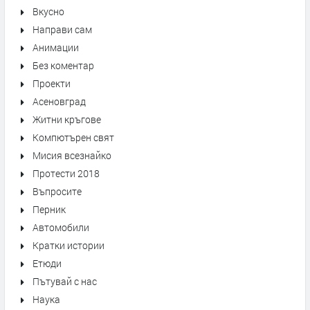
Вкусно
Направи сам
Анимации
Без коментар
Проекти
Асеновград
Житни кръгове
Компютърен свят
Мисия всезнайко
Протести 2018
Въпросите
Перник
Автомобили
Кратки истории
Етюди
Пътувай с нас
Наука