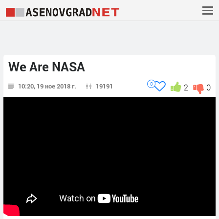
We Are NASA
0
10:20, 19 ное 2018 г.
19191
2
0