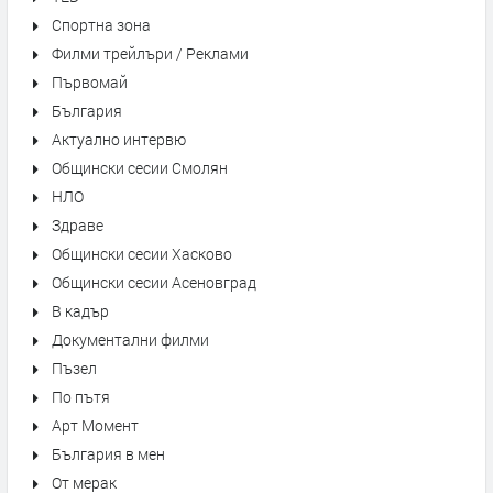
Спортна зона
Филми трейлъри / Реклами
Първомай
България
Актуално интервю
Общински сесии Смолян
НЛО
Здраве
Общински сесии Хасково
Общински сесии Асеновград
В кадър
Документални филми
Пъзел
По пътя
Арт Момент
България в мен
От мерак