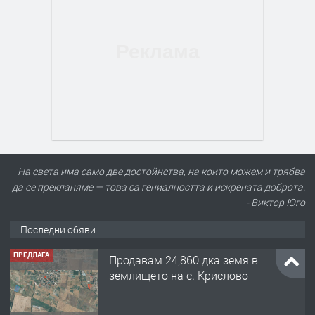
На света има само две достойнства, на които можем и трябва
да се прекланяме — това са гениалността и искрената доброта.
- Виктор Юго
Последни обяви
ПРЕДЛАГА
Продавам 24,860 дка земя в
землището на с. Крислово