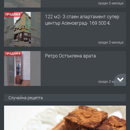
преди 5 месеца
ПРЕДЛАГА
122 м2- 3 стаен апартамент супер
център Асеновград- 169 500 €.
преди 3 месеца
ПРЕДЛАГА
Ретро Остъклена врата
преди 3 месеца
ПРЕДЛАГА
🌟HYUNDAI i10 - 2024 | Само 55 лв./
Случайна рецепта
ден от DL RENT🌟
преди 10 месеца