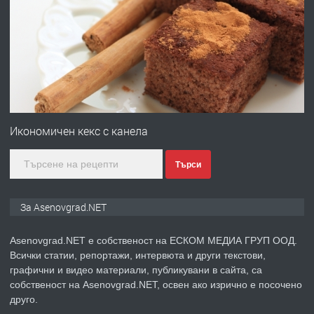
ПРЕДЛАГА
Професионална броячна машина -
със сертификат от ЕЦБ
преди 1 година
ПРЕДЛАГА
Професионална зеленчукорезачка
за заведения и дома
Икономичен кекс с канела
Търси
преди 1 година
ПРЕДЛАГА
Дава под наем Асеновград
За Asenovgrad.NET
Asenovgrad.NET е собственост на ЕСКОМ МЕДИА ГРУП ООД.
Всички статии, репортажи, интервюта и други текстови,
преди 2 години
графични и видео материали, публикувани в сайта, са
собственост на Asenovgrad.NET, освен ако изрично е посочено
ПРЕДЛАГА
Давам индивидуалани уроци по
друго.
Немски език