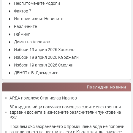
Неопитомените Родопи
Фактор 7
Истории извън Новините
Различните
Гейминг
Димитър Аврамов
Избори 19 април 2026 Хасково
Избори 19 април 2026 Кърджали
Избори 19 април 2026 Смолян
ДЕНЯТ с В. Дремджиев
Последни новини
АРДА привлече Станислав Иванов
60 кърджалийци получиха помощ за своите електроннни
здравни досиета в изнесените разяснителни пунктове на
РЗИ
Проблем със захранването с промишлена вода не попречи
за поливането на цветните лехи в Кърджали,включиха се