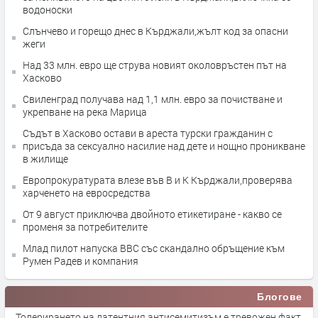
водоноски
Слънчево и горещо днес в Кърджали,жълт код за опасни
жеги
Над 33 млн. евро ще струва новият околовръстен път на
Хасково
Свиленград получава над 1,1 млн. евро за почистване и
укрепване на река Марица
Съдът в Хасково остави в ареста турски гражданин с
присъда за сексуално насилие над дете и нощно проникване
в жилище
Европрокуратурата влезе във В и К Кърджали,проверява
харченето на евросредства
От 9 август приключва двойното етикетиране - какво се
променя за потребителите
Млад пилот напуска ВВС със скандално обръщение към
Румен Радев и компания
Блогове
Толерирането на латентния антисемитизъм е тревожен факт