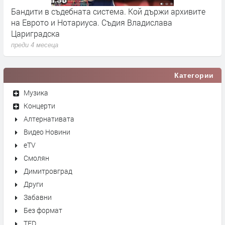
Бандити в съдебната система. Кой държи архивите
Г
на Еврото и Нотариуса. Съдия Владислава
к
Цариградска
п
преди 4 месеца
Категории
Музика
Концерти
Алтернативата
Видео Новини
eTV
Смолян
Димитровград
Други
Забавни
Без формат
TED