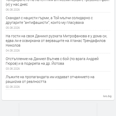
(и) у нас днес
06.08.2026
Скандал с нацисти гърми, а Той мълчи солидарно с
другарите “антифашисти”, които му гласуваха
05.08.2026
На гости на своя Даниил руzката Митрофанова е у дома си,
едва ли е освиркана от верващите на Атанас Трендафилов
Николов
04.08.2026
Отстъпление на Даниел Вълчев с бой (по врага Андрей
Гюров) и в подкрепа на др. Йотова
03.08.2026
Лъжите на пропагандата им издават отчаянието на
рашиzма от реалността
02.08.2026
ivo.bg