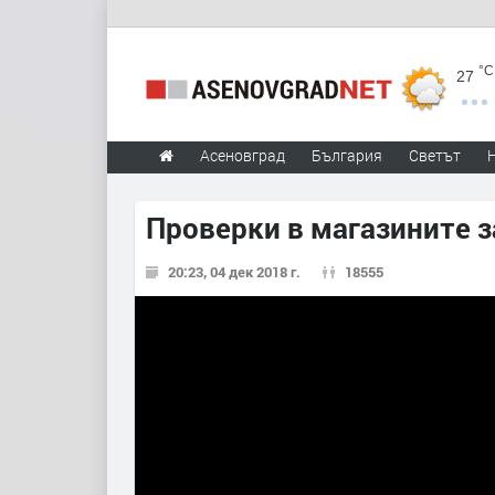
°C
27
Асеновград
България
Светът
Проверки в магазините з
20:23, 04 дек 2018 г.
18555