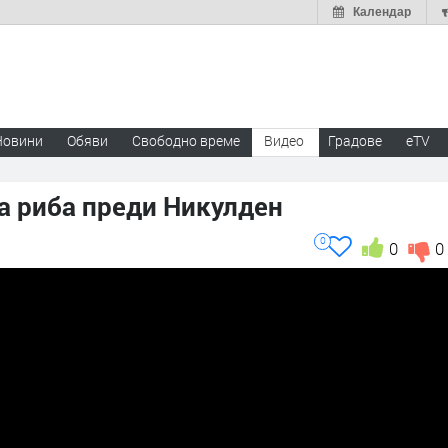
Календар
Новини
Обяви
Свободно време
Видео
Градове
eTV
а риба преди Никулден
0
0
0