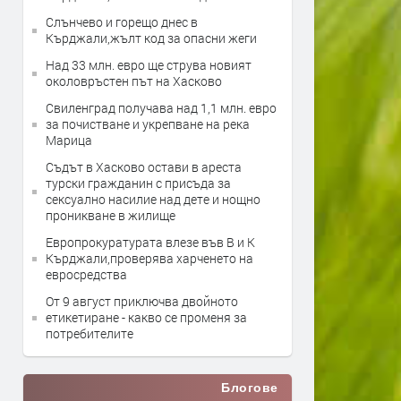
Слънчево и горещо днес в
Кърджали,жълт код за опасни жеги
Над 33 млн. евро ще струва новият
околовръстен път на Хасково
Свиленград получава над 1,1 млн. евро
за почистване и укрепване на река
Марица
Съдът в Хасково остави в ареста
турски гражданин с присъда за
сексуално насилие над дете и нощно
проникване в жилище
Европрокуратурата влезе във В и К
Кърджали,проверява харченето на
евросредства
От 9 август приключва двойното
етикетиране - какво се променя за
потребителите
Блогове