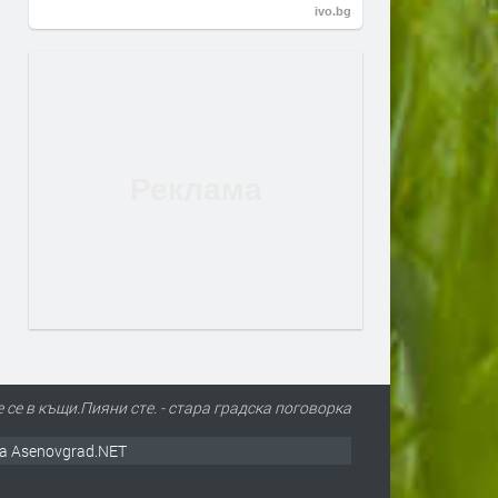
ivo.bg
е се в къщи.Пияни сте. - стара градска поговорка
а Asenovgrad.NET