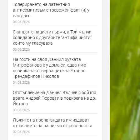
Толерирането на латентния
антисемитизъм е тревожен факт (и) у
нас днес
06.08.2026
Скандал с нацисти гърми, а Той мълчи
солидарно с другарите “антифашисти”,
които му гласуваха
05.08.2026
На гости на своя Даниил руzката
Митрофанова е у дома си, едва ли е
освиркана от верващите на Атанас
Трендафилов Николов
04.08.2026
Отстъпление на Даниел Вълчев с бой (по
врага Андрей Гюров) и в подкрепа на др.
Йотова
03.08.2026
Лъжите на пропагандата им издават
отчаянието на рашиzма от реалността
02.08.2026