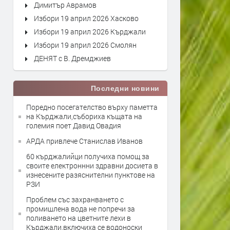
Димитър Аврамов
Избори 19 април 2026 Хасково
Избори 19 април 2026 Кърджали
Избори 19 април 2026 Смолян
ДЕНЯТ с В. Дремджиев
Последни новини
Поредно посегателство върху паметта
на Кърджали,събориха къщата на
големия поет Давид Овадия
АРДА привлече Станислав Иванов
60 кърджалийци получиха помощ за
своите електроннни здравни досиета в
изнесените разяснителни пунктове на
РЗИ
Проблем със захранването с
промишлена вода не попречи за
поливането на цветните лехи в
Кърджали,включиха се водоноски