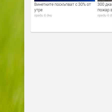
ремериха сили в
Винетките поскъпват с 30% от
300 дка
 академия 2026"
утре
пожар 
преди 6 дни
преди 6 