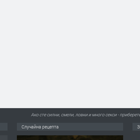
Ако сте силни, смели, ловки и много секси - приберет
Случайна рецепта
З