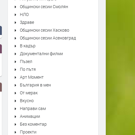
Общински сесии Смолян
НЛО
Здраве
Общински сесии Хасково
Общински сесии Асеновград
В кадър
Документални филми
Пъзел
По пътя
Арт Момент
България в мен
От мерак
Вкусно
Направи сам
Анимации
Без коментар
Проекти