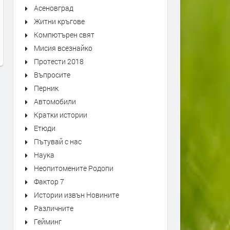
Първо издание на „Записки по
Оставиха в ареста трима
Асеновград
българските въстания“ от 1892
мъже, обвинени в побой 
Житни кръгове
г. може да се види в архива на
спасител. Роднините им
Компютърен свят
Кърджали
окупираха съда
Мисия всезнайко
преди 6 дни
преди 1 седмица
Протести 2018
Въпросите
Перник
Автомобили
Кратки истории
Етюди
Пътувай с нас
Наука
Неопитомените Родопи
Фактор 7
Истории извън Новините
Различните
Гейминг