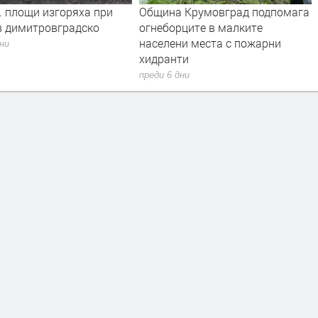
. площи изгоряха при
Община Крумовград подпомага
в димитровградско
огнеборците в малките
населени места с пожарни
дни
хидранти
преди 6 дни