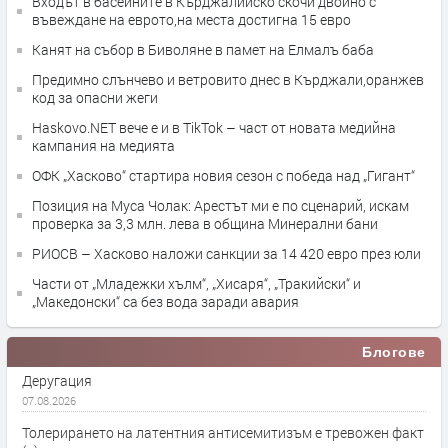
Входът в басейните в Кърджалийско скочи двойно с
въвеждане на еврото,на места достигна 15 евро
Канят на събор в Биволяне в памет на Елмалъ баба
Предимно слънчево и ветровито днес в Кърджали,оранжев
код за опасни жеги
Haskovo.NET вече е и в TikTok – част от новата медийна
кампания на медията
ОФК „Хасково“ стартира новия сезон с победа над „Гигант“
Позиция на Муса Чолак: Арестът ми е по сценарий, искам
проверка за 3,3 млн. лева в община Минерални бани
РИОСВ – Хасково наложи санкции за 14 420 евро през юли
Части от „Младежки хълм“, „Хисаря“, „Тракийски“ и
„Македонски“ са без вода заради авария
Блогове
Деругация
07.08.2026
Толерирането на латентния антисемитизъм е тревожен факт