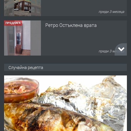
преди 3 месеца
ПРЕДЛАГА
Ретро Остъклена врата
преди 3 месеца
ПРЕДЛАГА
🌟HYUNDAI i10 - 2024 | Само 55 лв./
Случайна рецепта
ден от DL RENT🌟
преди 10 месеца
ПРЕДЛАГА
Професионална броячна машина -
със сертификат от ЕЦБ
преди 1 година