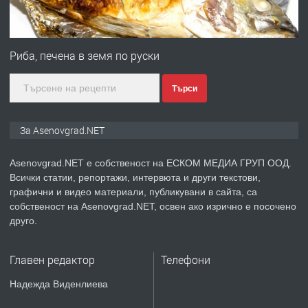
ПРЕДЛАГА
Професионална зеленчукорезачка
за заведения и дома
Риба, печена в земя по руски
Търси
преди 1 година
ПРЕДЛАГА
Дава под наем Асеновград
За Asenovgrad.NET
Asenovgrad.NET е собственост на ЕСКОМ МЕДИА ГРУП ООД.
Всички статии, репортажи, интервюта и други текстови,
преди 2 години
графични и видео материали, публикувани в сайта, са
собственост на Asenovgrad.NET, освен ако изрично е посочено
ПРЕДЛАГА
Давам индивидуалани уроци по
друго.
Немски език
Главен редактор
Телефони
преди 2 години
Надежда Виденлиева
ПРЕДЛАГА
ремонт на покриви