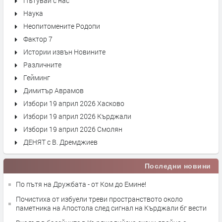
Пътувай с нас
Наука
Неопитомените Родопи
Фактор 7
Истории извън Новините
Различните
Гейминг
Димитър Аврамов
Избори 19 април 2026 Хасково
Избори 19 април 2026 Кърджали
Избори 19 април 2026 Смолян
ДЕНЯТ с В. Дремджиев
Последни новини
По пътя на Дружбата - от Ком до Емине!
Почистиха от избуели треви пространството около
паметника на Апостола след сигнал на Кърджали бг вести