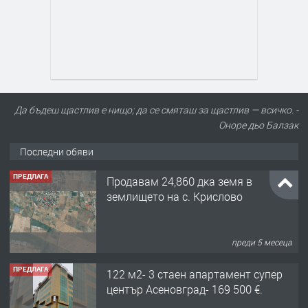
Да бъдеш щастлив е нищо; да се смяташ за щастлив — всичко. -
Оноре дьо Балзак
Последни обяви
ПРЕДЛАГА
Продавам 24,860 дка земя в
землището на с. Крислово
преди 5 месеца
ПРЕДЛАГА
122 м2- 3 стаен апартамент супер
център Асеновград- 169 500 €.