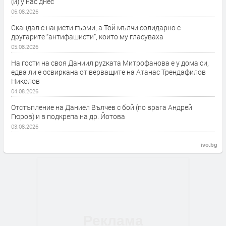
(и) у нас днес
06.08.2026
Скандал с нацисти гърми, а Той мълчи солидарно с
другарите “антифашисти”, които му гласуваха
05.08.2026
На гости на своя Даниил руzката Митрофанова е у дома си,
едва ли е освиркана от верващите на Атанас Трендафилов
Николов
04.08.2026
Отстъпление на Даниел Вълчев с бой (по врага Андрей
Гюров) и в подкрепа на др. Йотова
03.08.2026
ivo.bg