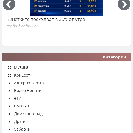
Винетките поскъпват с 30% от утре
3
д
преди 1 седмица
п
Категории
Музика
Концерти
Алтернативата
Видео Новини
eTV
Смолян
Димитровград
Други
Забавни