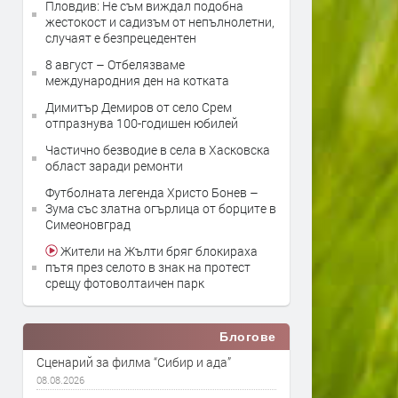
Пловдив: Не съм виждал подобна
жестокост и садизъм от непълнолетни,
случаят е безпрецедентен
8 август – Отбелязваме
международния ден на котката
Димитър Демиров от село Срем
отпразнува 100-годишен юбилей
Частично безводие в села в Хасковска
област заради ремонти
Футболната легенда Христо Бонев –
Зума със златна огърлица от борците в
Симеоновград
Жители на Жълти бряг блокираха
пътя през селото в знак на протест
срещу фотоволтаичен парк
Блогове
Сценарий за филма “Сибир и ада”
08.08.2026