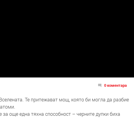
0 коментара
Вселената. Те притежават мощ, която би могла да разбие
 атоми.
е за още една тяхна способност – черните дупки биха