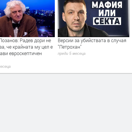
Лозанов: Радев дори не
Версии за убийствата в случая
ва, че крайната му цел е
"Петрохан"
рави евроскептичен
преди 5 месеца
месеца