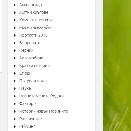
Асеновград
Житни кръгове
Компютърен свят
Мисия всезнайко
Протести 2018
Президент в оставка Какво ще
доц Ем Занкина; с Давос
Въпросите
прави Румен Радев
маските са свалени и е в
Перник
ясно, че Тръмп цели да р
преди 6 месеца
Автомобили
EС и ООН
Кратки истории
преди 6 месеца
Етюди
Пътувай с нас
Наука
Неопитомените Родопи
Фактор 7
Истории извън Новините
Различните
Гейминг