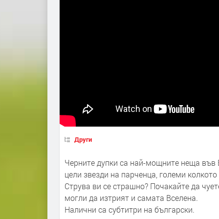
Други
Черните дупки са най-мощните неща във 
цели звезди на парченца, големи колкото
Струва ви се страшно? Почакайте да чует
могли да изтрият и самата Вселена.
Налични са субтитри на български.