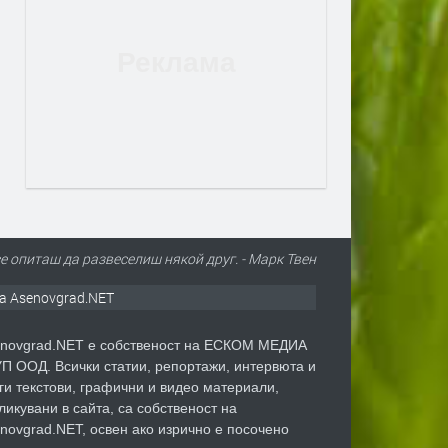
се опиташ да развеселиш някой друг. - Марк Твен
а Asenovgrad.NET
novgrad.NET е собственост на ЕСКОМ МЕДИА
П ООД. Всички статии, репортажи, интервюта и
ги текстови, графични и видео материали,
ликувани в сайта, са собственост на
novgrad.NET, освен ако изрично е посочено