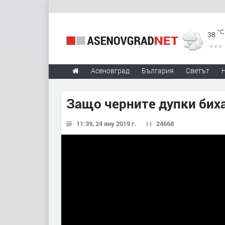
°C
38
Асеновград
България
Светът
Защо черните дупки биха
11:39, 24 яну 2019 г.
24668