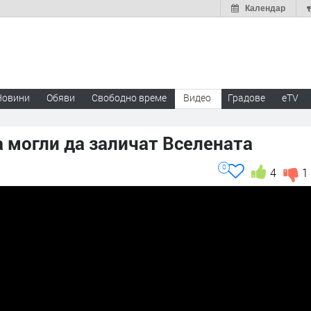
Календар
Новини
Обяви
Свободно време
Видео
Градове
eTV
 могли да заличат Вселената
0
4
1