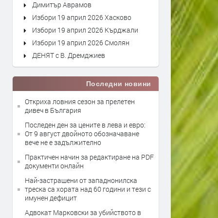
Димитър Аврамов
Избори 19 април 2026 Хасково
Избори 19 април 2026 Кърджали
Избори 19 април 2026 Смолян
ДЕНЯТ с В. Дремджиев
Последни новини
Откриха ловния сезон за прелетен
дивеч в България
Последен ден за цените в лева и евро:
От 9 август двойното обозначаване
вече не е задължително
Практичен начин за редактиране на PDF
документи онлайн
Най-застрашени от западнонилска
треска са хората над 60 години и тези с
имунен дефицит
Адвокат Марковски за убийството в