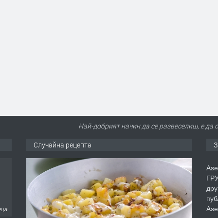
Най-добрият начин да се развеселиш, е да 
Случайна рецепта
З
Ase
ГРУ
дру
пуб
Ase
еца