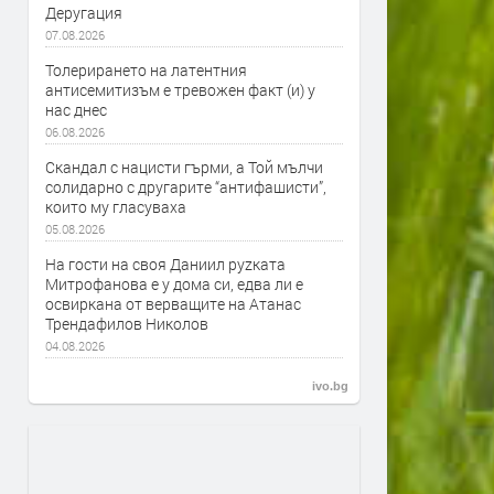
Деругация
07.08.2026
Толерирането на латентния
антисемитизъм е тревожен факт (и) у
нас днес
06.08.2026
Скандал с нацисти гърми, а Той мълчи
солидарно с другарите “антифашисти”,
които му гласуваха
05.08.2026
На гости на своя Даниил руzката
Митрофанова е у дома си, едва ли е
освиркана от верващите на Атанас
Трендафилов Николов
04.08.2026
ivo.bg