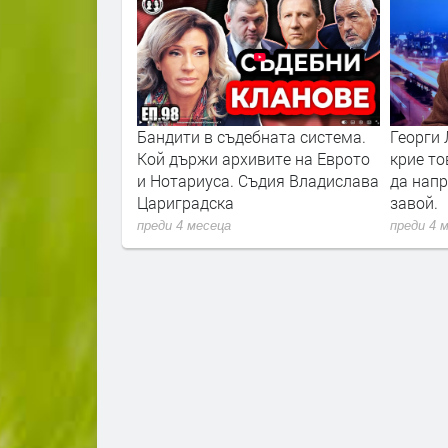
седателят на
Бандити в съдебната система.
Георги 
арни говори
Кой държи архивите на Еврото
крие то
я Икономически
и Нотариуса. Съдия Владислава
да нап
Цариградска
завой.
преди 4 месеца
преди 4 