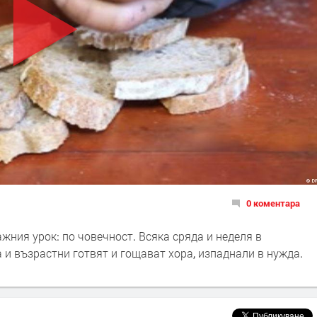
0 коментара
жния урок: по човечност. Всяка сряда и неделя в
а и възрастни готвят и гощават хора, изпаднали в нужда.