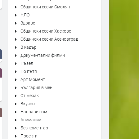
Общински сесии Смолян
НЛО
Здраве
Общински сесии Хасково
Общински сесии Асеновград
В кадър
Документални филми
Пъзел
По пътя
Арт Момент
България в мен
От мерак
Вкусно
Направи сам
Анимации
Без коментар
Проекти