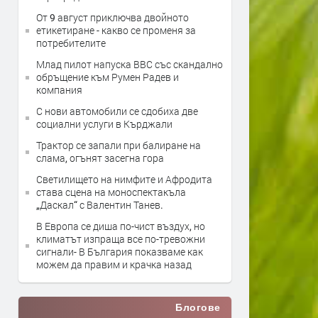
От 9 август приключва двойното
етикетиране - какво се променя за
потребителите
Млад пилот напуска ВВС със скандално
обръщение към Румен Радев и
компания
С нови автомобили се сдобиха две
социални услуги в Кърджали
Трактор се запали при балиране на
слама, огънят засегна гора
Светилището на нимфите и Афродита
става сцена на моноспектакъла
„Даскал“ с Валентин Танев.
В Европа се диша по-чист въздух, но
климатът изпраща все по-тревожни
сигнали- В България показваме как
можем да правим и крачка назад
Блогове