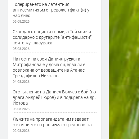
Толерирането на латентния
антисемитизъм е тревожен факт (и) у
нас днес
06.08.2026
Скандал с нацисти гърми, а Той мълчи
солидарно с другарите “антифашисти”,
които му гласуваха
05.08.2026
На гости на своя Даниил руzката
Митрофанова е у дома си, едва ли е
освиркана от верващите на Атанас
Трендафилов Николов
04.08.2026
Отстъпление на Даниел Вълчев с бой (по
врага Андрей Гюров) и в подкрепа на др.
Йотова
03.08.2026
Лъжите на пропагандата им издават
отчаянието на рашиzма от реалността
02.08.2026