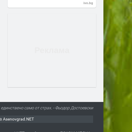
ivo.bg
а единствено само от страх. - Фьодор Достоевски
а Asenovgrad.NET