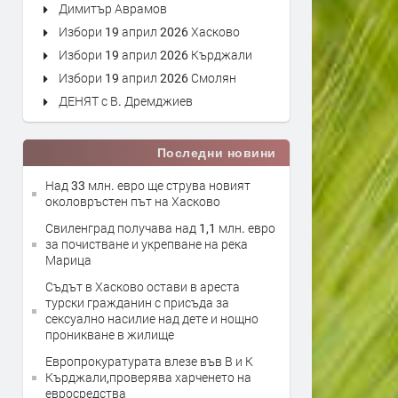
Димитър Аврамов
Избори 19 април 2026 Хасково
Избори 19 април 2026 Кърджали
Избори 19 април 2026 Смолян
ДЕНЯТ с В. Дремджиев
Последни новини
Над 33 млн. евро ще струва новият
околовръстен път на Хасково
Свиленград получава над 1,1 млн. евро
за почистване и укрепване на река
Марица
Съдът в Хасково остави в ареста
турски гражданин с присъда за
сексуално насилие над дете и нощно
проникване в жилище
Европрокуратурата влезе във В и К
Кърджали,проверява харченето на
евросредства