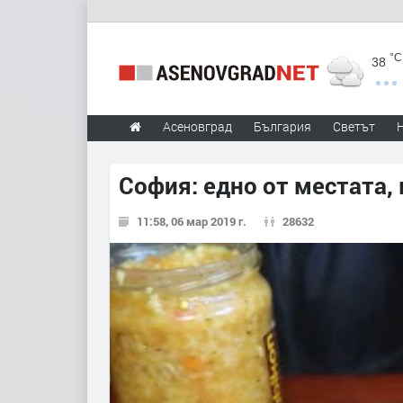
°C
38
Асеновград
България
Светът
София: едно от местата,
11:58, 06 мар 2019 г.
28632