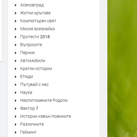
Асеновград
Житни кръгове
Компютърен свят
Дневен ред: Последната роля
Холдингът на Чичко Треви
Мисия всезнайко
на Доган. Интервю с Касим Дал
Дела и документи
Протести 2018
преди 11 месеца
преди 1 година
Въпросите
Перник
Автомобили
Кратки истории
Етюди
Пътувай с нас
Наука
Неопитомените Родопи
Фактор 7
Истории извън Новините
Различните
Гейминг