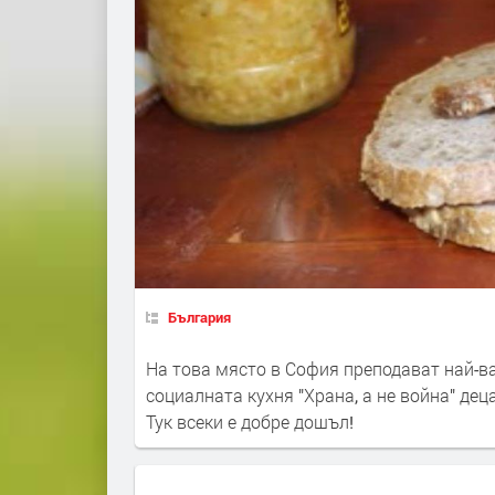
България
На това място в София преподават най-ва
социалната кухня "Храна, а не война" дец
Тук всеки е добре дошъл!