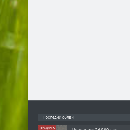
Последни обяви
ПРЕДЛАГА
122 м2- 3 стаен