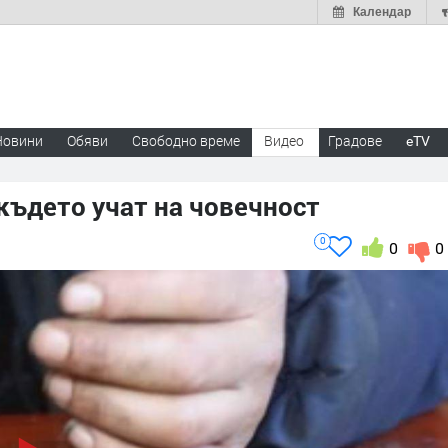
Календар
Новини
Обяви
Свободно време
Видео
Градове
eTV
 където учат на човечност
0
0
0