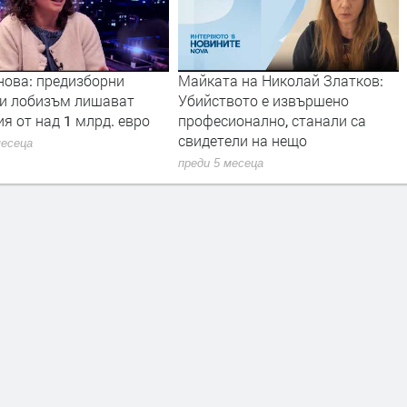
а на Николай Златков:
Д-р Александър Симидчиев от
вото е извършено
трибуната на НС за качеството
ионално, станали са
на въздуха в България
ели на нещо
преди 10 месеца
месеца