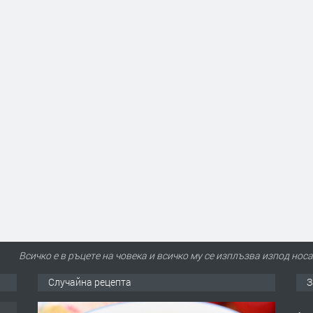
Всичко е в ръцете на човека и всичко му се изплъзва изпод нос
Случайна рецепта
З