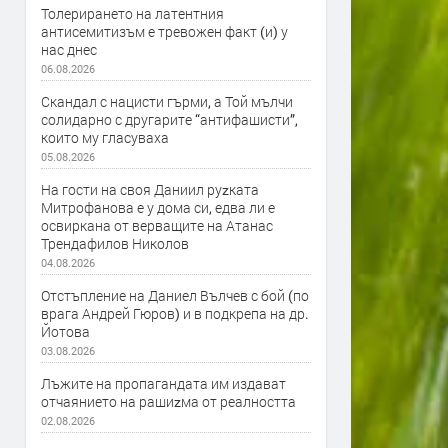
Толерирането на латентния
антисемитизъм е тревожен факт (и) у
нас днес
06.08.2026
Скандал с нацисти гърми, а Той мълчи
солидарно с другарите “антифашисти”,
които му гласуваха
05.08.2026
На гости на своя Даниил руzката
Митрофанова е у дома си, едва ли е
освиркана от верващите на Атанас
Трендафилов Николов
04.08.2026
Отстъпление на Даниел Вълчев с бой (по
врага Андрей Гюров) и в подкрепа на др.
Йотова
03.08.2026
Лъжите на пропагандата им издават
отчаянието на рашиzма от реалността
02.08.2026