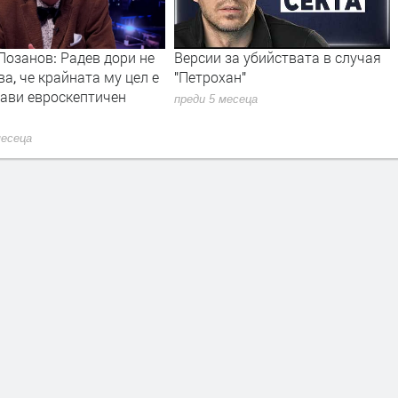
за убийствата в случая
Президент в оставка Какво ще
ан"
прави Румен Радев
месеца
преди 6 месеца