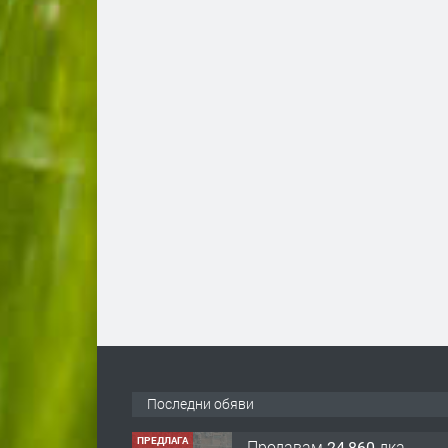
Последни обяви
ПРЕДЛАГА
122 м2- 3 стаен