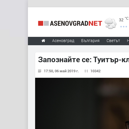
°C
32
Асеновград
България
Светът
Запознайте се: Туитър-
17:50, 06 май 2019 г.
10342