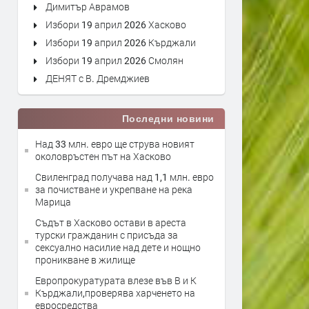
Димитър Аврамов
Избори 19 април 2026 Хасково
Избори 19 април 2026 Кърджали
Избори 19 април 2026 Смолян
ДЕНЯТ с В. Дремджиев
Последни новини
Над 33 млн. евро ще струва новият
околовръстен път на Хасково
Свиленград получава над 1,1 млн. евро
за почистване и укрепване на река
Марица
Съдът в Хасково остави в ареста
турски гражданин с присъда за
сексуално насилие над дете и нощно
проникване в жилище
Европрокуратурата влезе във В и К
Кърджали,проверява харченето на
евросредства