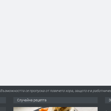
Възможността се пропуска от повечето хора, защото е в работниче
Случайна рецепта
З