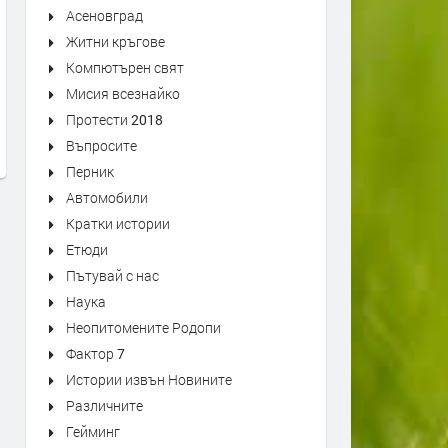
Асеновград
Житни кръгове
доц Ем Занкина; с Давос
Министър-председателят
Компютърен свят
маските са свалени и е вече
Канада Марк Карни гово
Мисия всезнайко
ясно, че Тръмп цели да разбие
пред Световния Икономи
Протести 2018
EС и ООН
Форум в Давос
Въпросите
преди 6 месеца
преди 6 месеца
Перник
Автомобили
Кратки истории
Етюди
Пътувай с нас
Наука
Неопитомените Родопи
Фактор 7
Истории извън Новините
Различните
Гейминг