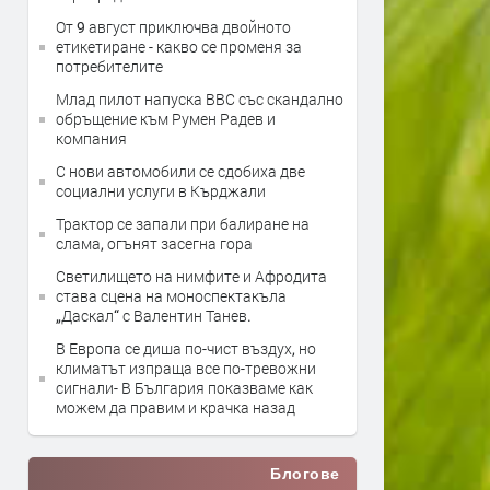
От 9 август приключва двойното
етикетиране - какво се променя за
потребителите
Млад пилот напуска ВВС със скандално
обръщение към Румен Радев и
компания
С нови автомобили се сдобиха две
социални услуги в Кърджали
Трактор се запали при балиране на
слама, огънят засегна гора
Светилището на нимфите и Афродита
става сцена на моноспектакъла
„Даскал“ с Валентин Танев.
В Европа се диша по-чист въздух, но
климатът изпраща все по-тревожни
сигнали- В България показваме как
можем да правим и крачка назад
Блогове