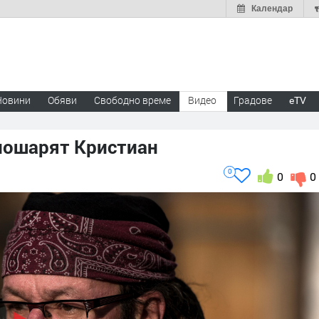
Календар
Новини
Обяви
Свободно време
Видео
Градове
eTV
клошарят Кристиан
0
0
0