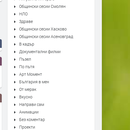
Общински сесии Смолян
НЛО
Здраве
Общински сесии Хасково
Общински сесии Асеновград
В кадър
Документални филми
Пъзел
По пътя
Арт Момент
България в мен
От мерак
Вкусно
Направи сам
Анимации
Без коментар
Проекти