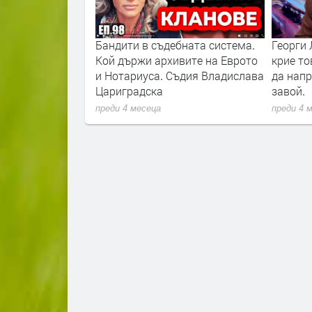
бната система.
Георги Лозанов: Радев дори не
Версии 
ивите на Еврото
крие това, че крайната му цел е
"Петрох
Съдия Владислава
да направи евроскептичен
преди 5 
завой.
преди 4 месеца