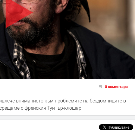
0 коментара
привлече вниманието към проблемите на бездомниците в
и срещаме с френския Туитър-клошар.