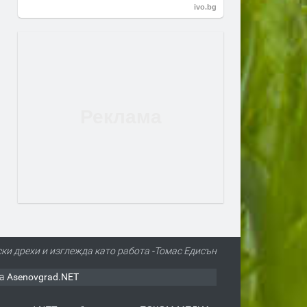
ivo.bg
ски дрехи и изглежда като работа -Томас Едисън
а Asenovgrad.NET