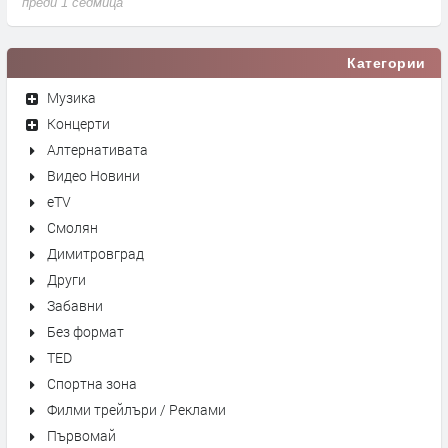
преди 1 седмица
п
Категории
Музика
Концерти
Алтернативата
Видео Новини
eTV
Смолян
Димитровград
Други
Забавни
Без формат
TED
Спортна зона
Филми трейлъри / Реклами
Първомай