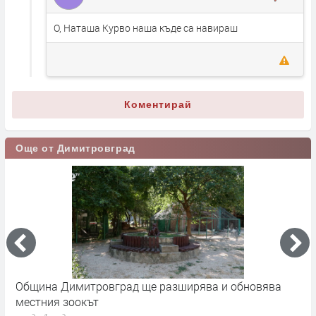
О, Наташа Курво наша къде са навираш
Коментирай
Още от Димитровград
 -
Община Димитровград ще разширява и обновява
Б
местния зоокът
п