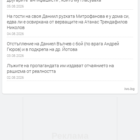
05.08.2026
На гости на своя Даниил руzката Митрофанова е у дома си,
едва ли е освиркана от верващите на Атанас Трендафилов
Николов
04.08.2026
Отстъпление на Даниел Вълчев с бой (по врага Андрей
Гюров) и в подкрепа на др. Йотова
03.08.2026
Лъжите на пропагандата им издават отчаянието на
рашиzма от реалността
02.08.2026
ivo.bg