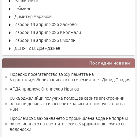
Различните
Гейминг
Димитър Аврамов
Избори 19 април 2026 Хасково
Избори 19 април 2026 Кърджали
Избори 19 април 2026 Смолян
ДЕНЯТ с В. Дремджиев
Последни новини
Поредно посегателство върху паметта на
Кърджали,събориха къщата на големия поет Давид Овадия
АРДА привлече Станислав Иванов
60 кърджалийци получиха помощ за своите електроннни
здравни досиета в изнесените разяснителни пунктове на
РЗИ
Проблем със захранването с промишлена вода не попречи
за поливането на цветните лехи в Кърджали,включиха се
водоноски