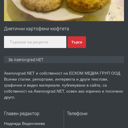
преди 1 година
ПРЕДЛАГА
Професионална зеленчукорезачка
за заведения и дома
Диетични картофени кюфтета
Търси
преди 1 година
ПРЕДЛАГА
Дава под наем Асеновград
За Asenovgrad.NET
Asenovgrad.NET е собственост на ЕСКОМ МЕДИА ГРУП ООД.
Всички статии, репортажи, интервюта и други текстови,
преди 2 години
графични и видео материали, публикувани в сайта, са
собственост на Asenovgrad.NET, освен ако изрично е посочено
ПРЕДЛАГА
Давам индивидуалани уроци по
друго.
Немски език
Главен редактор
Телефони
преди 2 години
Надежда Виденлиева