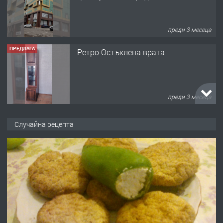
преди 3 месеца
ПРЕДЛАГА
Ретро Остъклена врата
преди 3 месеца
ПРЕДЛАГА
🌟HYUNDAI i10 - 2024 | Само 55 лв./
Случайна рецепта
ден от DL RENT🌟
преди 10 месеца
ПРЕДЛАГА
Професионална броячна машина -
със сертификат от ЕЦБ