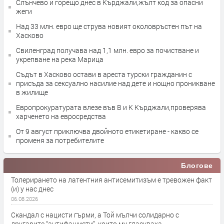
Слънчево и горещо днес в Кърджали,жълт код за опасни
жеги
Над 33 млн. евро ще струва новият околовръстен път на
Хасково
Свиленград получава над 1,1 млн. евро за почистване и
укрепване на река Марица
Съдът в Хасково остави в ареста турски гражданин с
присъда за сексуално насилие над дете и нощно проникване
в жилище
Европрокуратурата влезе във В и К Кърджали,проверява
харченето на евросредства
От 9 август приключва двойното етикетиране - какво се
променя за потребителите
Блогове
Толерирането на латентния антисемитизъм е тревожен факт
(и) у нас днес
06.08.2026
Скандал с нацисти гърми, а Той мълчи солидарно с
другарите “антифашисти”, които му гласуваха