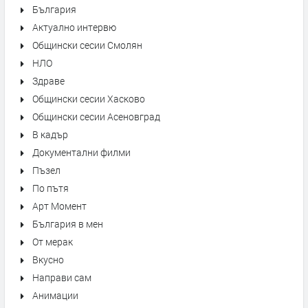
България
Актуално интервю
Общински сесии Смолян
НЛО
Здраве
Общински сесии Хасково
Общински сесии Асеновград
В кадър
Документални филми
Пъзел
По пътя
Арт Момент
България в мен
От мерак
Вкусно
Направи сам
Анимации