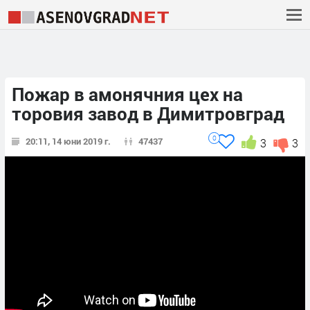
Пожар в амонячния цех на
торовия завод в Димитровград
0
20:11, 14 юни 2019 г.
47437
3
3