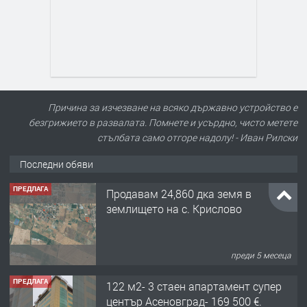
Причина за изчезване на всяко държавно устройство е
безгрижието в развалата. Помнете и усърдно, чисто метете
стълбата само отгоре надолу! - Иван Рилски
Последни обяви
ПРЕДЛАГА
Продавам 24,860 дка земя в
землището на с. Крислово
преди 5 месеца
ПРЕДЛАГА
122 м2- 3 стаен апартамент супер
център Асеновград- 169 500 €.