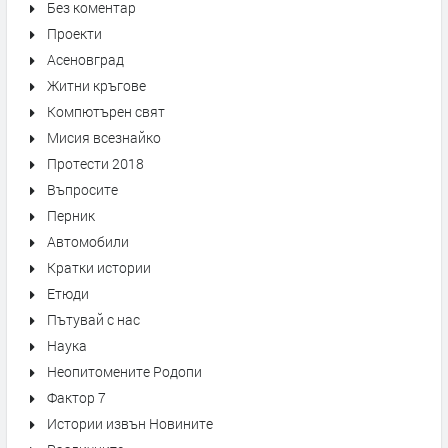
Без коментар
Проекти
Асеновград
Житни кръгове
Компютърен свят
Мисия всезнайко
Протести 2018
Въпросите
Перник
Автомобили
Кратки истории
Етюди
Пътувай с нас
Наука
Неопитомените Родопи
Фактор 7
Истории извън Новините