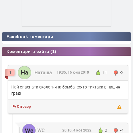
Facebook коментари
Коментари в сайта (1)
На
Наташа
11
-2
1
19:35, 16 юни 2019
Най опасната екологична бомба която тиктака в нашия
град!
Отговор
Wc
WC
2
-4
20:10, 4 ное 2022