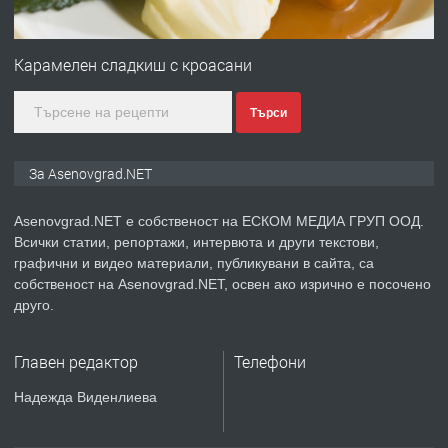
ПРЕДЛАГА
Професионална зеленчукорезачка
за заведения и дома
Карамелен сладкиш с кроасани
Търси
преди 1 година
ПРЕДЛАГА
Дава под наем Асеновград
За Asenovgrad.NET
Asenovgrad.NET е собственост на ЕСКОМ МЕДИА ГРУП ООД.
Всички статии, репортажи, интервюта и други текстови,
преди 2 години
графични и видео материали, публикувани в сайта, са
собственост на Asenovgrad.NET, освен ако изрично е посочено
ПРЕДЛАГА
Давам индивидуалани уроци по
друго.
Немски език
Главен редактор
Телефони
преди 2 години
Надежда Виденлиева
ПРЕДЛАГА
ремонт на покриви