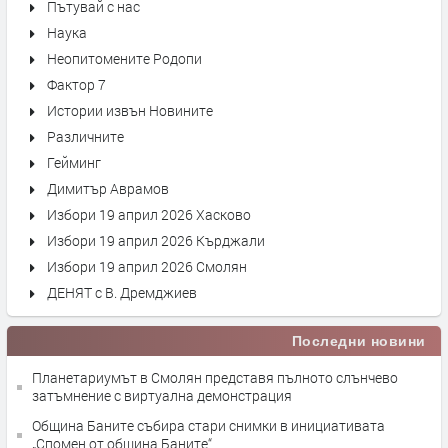
Пътувай с нас
Наука
Неопитомените Родопи
Фактор 7
Истории извън Новините
Различните
Гейминг
Димитър Аврамов
Избори 19 април 2026 Хасково
Избори 19 април 2026 Кърджали
Избори 19 април 2026 Смолян
ДЕНЯТ с В. Дремджиев
Последни новини
Планетариумът в Смолян представя пълното слънчево
затъмнение с виртуална демонстрация
Община Баните събира стари снимки в инициативата
„Спомен от община Баните“