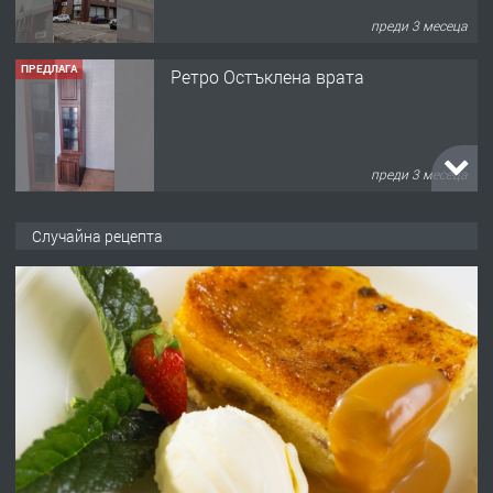
преди 3 месеца
ПРЕДЛАГА
Ретро Остъклена врата
преди 3 месеца
ПРЕДЛАГА
🌟HYUNDAI i10 - 2024 | Само 55 лв./
Случайна рецепта
ден от DL RENT🌟
преди 10 месеца
ПРЕДЛАГА
Професионална броячна машина -
със сертификат от ЕЦБ
преди 1 година