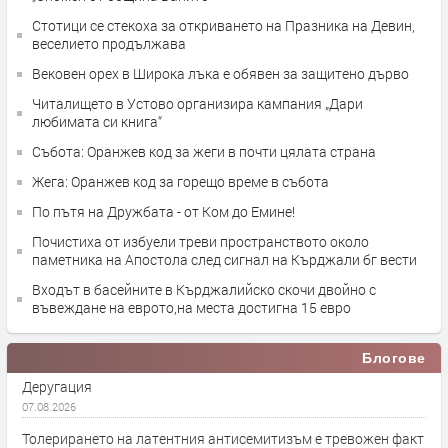
Стотици се стекоха за откриването на Празника на Девин,
веселието продължава
Вековен орех в Широка лъка е обявен за защитено дърво
Читалището в Устово организира кампания „Дари
любимата си книга“
Събота: Оранжев код за жеги в почти цялата страна
Жега: Оранжев код за горещо време в събота
По пътя на Дружбата - от Ком до Емине!
Почистиха от избуели треви пространството около
паметника на Апостола след сигнал на Кърджали бг вести
Входът в басейните в Кърджалийско скочи двойно с
въвеждане на еврото,на места достигна 15 евро
Блогове
Деругация
07.08.2026
Толерирането на латентния антисемитизъм е тревожен факт