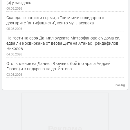
(и) у нас днес
06.08.2026
Скандал с нацисти гърми, а Той мълчи солидарно с
другарите “антифашисти”, които му гласуваха
05.08.2026
На гости на своя Даниил руzката Митрофанова е у дома си,
едва ли е освиркана от верващите на Атанас Трендафилов
Николов
04.08.2026
Отстъпление на Даниел Вълчев с бой (по врага Андрей
Гюров) и в подкрепа на др. Йотова
03.08.2026
ivo.bg