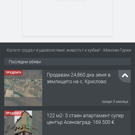
Когато трудът е удоволствие, животът е хубав! - Максим Горки
Последни обяви
ПРЕДЛАГА
Продавам 24,860 дка земя в
землището на с. Крислово
преди 5 месеца
ПРЕДЛАГА
122 м2- 3 стаен апартамент супер
център Асеновград- 169 500 €.