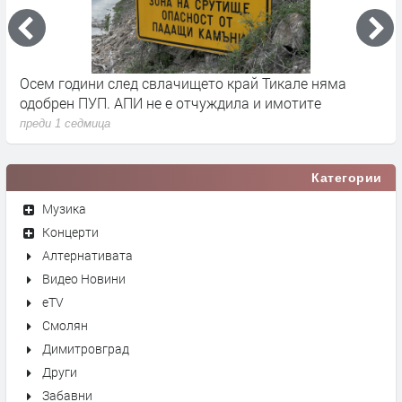
че
Осем години след свлачището край Тикале няма
Т
одобрен ПУП. АПИ не е отчуждила и имотите
с
преди 1 седмица
п
Категории
Музика
Концерти
Алтернативата
Видео Новини
eTV
Смолян
Димитровград
Други
Забавни