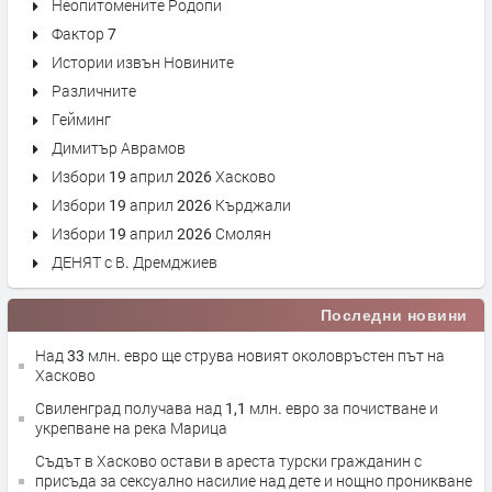
Неопитомените Родопи
Фактор 7
Истории извън Новините
Различните
Гейминг
Димитър Аврамов
Избори 19 април 2026 Хасково
Избори 19 април 2026 Кърджали
Избори 19 април 2026 Смолян
ДЕНЯТ с В. Дремджиев
Последни новини
Над 33 млн. евро ще струва новият околовръстен път на
Хасково
Свиленград получава над 1,1 млн. евро за почистване и
укрепване на река Марица
Съдът в Хасково остави в ареста турски гражданин с
присъда за сексуално насилие над дете и нощно проникване