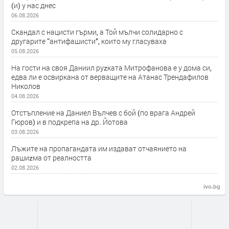
(и) у нас днес
06.08.2026
Скандал с нацисти гърми, а Той мълчи солидарно с
другарите “антифашисти”, които му гласуваха
05.08.2026
На гости на своя Даниил руzката Митрофанова е у дома си,
едва ли е освиркана от верващите на Атанас Трендафилов
Николов
04.08.2026
Отстъпление на Даниел Вълчев с бой (по врага Андрей
Гюров) и в подкрепа на др. Йотова
03.08.2026
Лъжите на пропагандата им издават отчаянието на
рашиzма от реалността
02.08.2026
ivo.bg