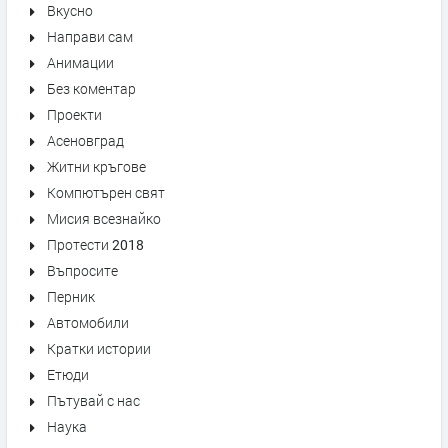
Вкусно
Направи сам
Анимации
Без коментар
Проекти
Асеновград
Житни кръгове
Компютърен свят
Мисия всезнайко
Протести 2018
Въпросите
Перник
Автомобили
Кратки истории
Етюди
Пътувай с нас
Наука