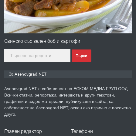
преди 1 година
ПРЕДЛАГА
Професионална зеленчукорезачка
за заведения и дома
Свинско със зелен боб и картофи
Търси
преди 1 година
ПРЕДЛАГА
Дава под наем Асеновград
За Asenovgrad.NET
Asenovgrad.NET е собственост на ЕСКОМ МЕДИА ГРУП ООД.
Всички статии, репортажи, интервюта и други текстови,
преди 2 години
графични и видео материали, публикувани в сайта, са
собственост на Asenovgrad.NET, освен ако изрично е посочено
ПРЕДЛАГА
Давам индивидуалани уроци по
друго.
Немски език
Главен редактор
Телефони