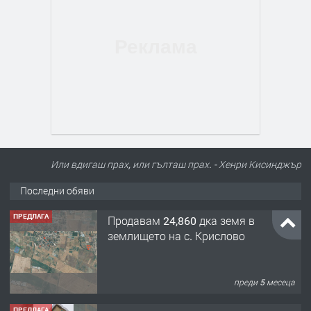
Или вдигаш прах, или гълташ прах. - Хенри Кисинджър
Последни обяви
ПРЕДЛАГА
Продавам 24,860 дка земя в
землището на с. Крислово
преди 5 месеца
ПРЕДЛАГА