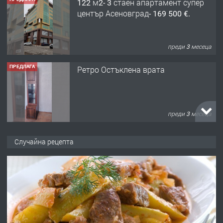
122 м2- 3 стаен апартамент супер
център Асеновград- 169 500 €.
преди 3 месеца
ПРЕДЛАГА
Ретро Остъклена врата
преди 3 месеца
ПРЕДЛАГА
🌟HYUNDAI i10 - 2024 | Само 55 лв./
Случайна рецепта
ден от DL RENT🌟
преди 10 месеца
ПРЕДЛАГА
Професионална броячна машина -
със сертификат от ЕЦБ