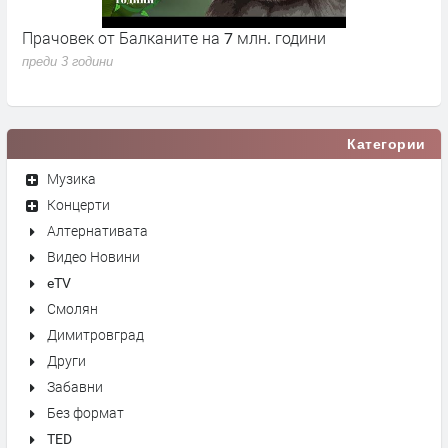
Прачовек от Балканите на 7 млн. години
К
Д
преди 3 години
п
Категории
Музика
Концерти
Алтернативата
Видео Новини
eTV
Смолян
Димитровград
Други
Забавни
Без формат
TED