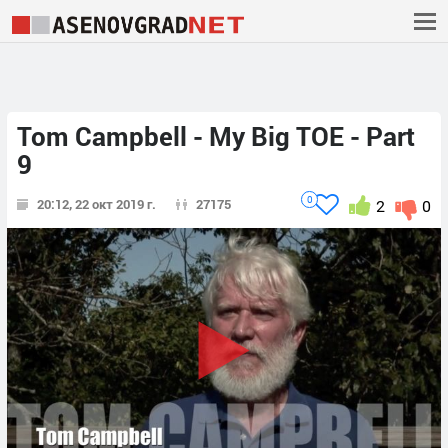
Tom Campbell - My Big TOE - Part
9
0
20:12, 22 окт 2019 г.
27175
2
0