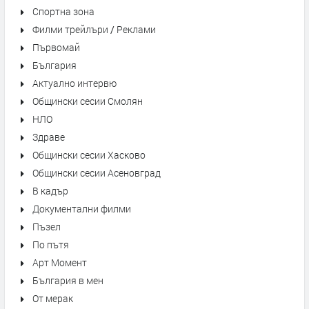
Спортна зона
Филми трейлъри / Реклами
Първомай
България
Актуално интервю
Общински сесии Смолян
НЛО
Здраве
Общински сесии Хасково
Общински сесии Асеновград
В кадър
Документални филми
Пъзел
По пътя
Арт Момент
България в мен
От мерак