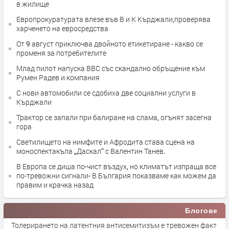
в жилище
Европрокуратурата влезе във В и К Кърджали,проверява
харченето на евросредства
От 9 август приключва двойното етикетиране - какво се
променя за потребителите
Млад пилот напуска ВВС със скандално обръщение към
Румен Радев и компания
С нови автомобили се сдобиха две социални услуги в
Кърджали
Трактор се запали при балиране на слама, огънят засегна
гора
Светилището на нимфите и Афродита става сцена на
моноспектакъла „Даскал“ с Валентин Танев.
В Европа се диша по-чист въздух, но климатът изпраща все
по-тревожни сигнали- В България показваме как можем да
правим и крачка назад
Блогове
Толерирането на латентния антисемитизъм е тревожен факт