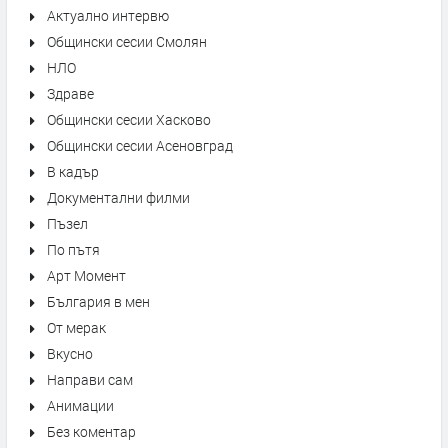
Актуално интервю
Общински сесии Смолян
НЛО
Здраве
Общински сесии Хасково
Общински сесии Асеновград
В кадър
Документални филми
Пъзел
По пътя
Арт Момент
България в мен
От мерак
Вкусно
Направи сам
Анимации
Без коментар