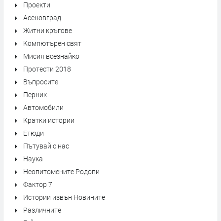
Проекти
Асеновград
Житни кръгове
Компютърен свят
Мисия всезнайко
Протести 2018
Въпросите
Перник
Автомобили
Кратки истории
Етюди
Пътувай с нас
Наука
Неопитомените Родопи
Фактор 7
Истории извън Новините
Различните