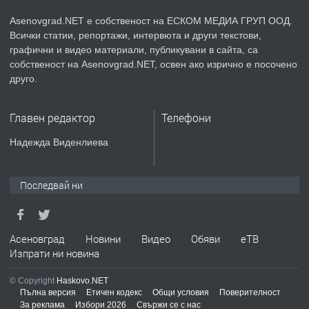
Немски език
Asenovgrad.NET е собственост на ЕСКОМ МЕДИА ГРУП ООД.
Всички статии, репортажи, интервюта и други текстови,
графични и видео материали, публикувани в сайта, са
преди 2 години
собственост на Asenovgrad.NET, освен ако изрично е посочено
друго.
ПРЕДЛАГА
ремонт на покриви
Главен редактор
Телефони
Надежда Виденлиева
преди 2 години
ПРЕДЛАГА
Висококачествени Целофанови
Последвай ни
Пликове - СКОРПИОПЛАСТ
Асеновград
Новини
Видео
Обяви
еТВ
преди 3 години
Изпрати ни новина
ПРЕДЛАГА
Кутии с подаръци
© Copyright
Haskovo.NET
Пълна версия
Етичен кодекс
Общи условия
Поверителност
За реклама
Избори 2026
Свържи се с нас