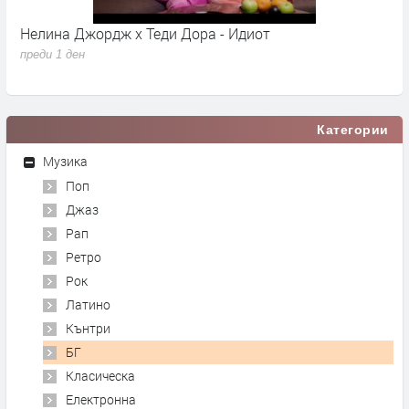
Young K - Shut The Door
преди 1 ден
Категории
Музика
Поп
Джаз
Рап
Ретро
Рок
Латино
Кънтри
БГ
Класическа
Електронна