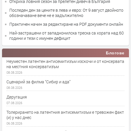
Откриха ловния сезон за прелетен дивеч в България
Последен ден за цените в лева и евро: От 9 август двойното
обозначаване вече не е задължително
Практичен начин за редактиране на PDF документи онлайн
Най-застрашени от западнонилска треска са хората над 60
години и тези с имунен дефицит
Блогове
Неуместен латентен антисемитизъм изскочи и от консервата
на местния консерватизъм
08.08.2026
Сценарий за филма “Сибир и ада”
08.08.2026
Деругация
07.08.2026
Толерирането на латентния антисемитизъм е тревожен факт
(и) у нас днес
06.08.2026