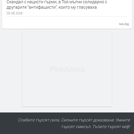
Скандал с нацисти гърми, а Той мълчи солидарно с
другарите “антифашисти”, които му гласуваха
05.08.2026
ivo.bg
ПРЕДЛАГА
Продавам 24,860 дка земя в
Слабите търсят сила. Силните търсят доказване. Умните
землището на с. Крислово
търсят смисъл. Тъпите търсят кеф!