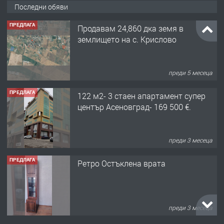
Последни обяви
преди 5 месеца
ПРЕДЛАГА
122 м2- 3 стаен апартамент супер
център Асеновград- 169 500 €.
преди 3 месеца
ПРЕДЛАГА
Ретро Остъклена врата
преди 3 месеца
ПРЕДЛАГА
🌟HYUNDAI i10 - 2024 | Само 55 лв./
ден от DL RENT🌟
преди 10 месеца