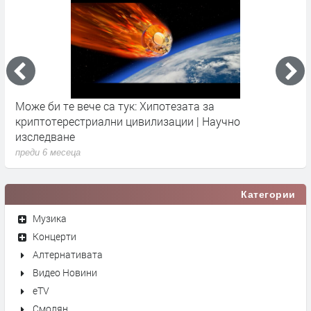
Може би те вече са тук: Хипотезата за
Д
криптотерестриални цивилизации | Научно
в
изследване
п
преди 6 месеца
Категории
Музика
Концерти
Алтернативата
Видео Новини
eTV
Смолян