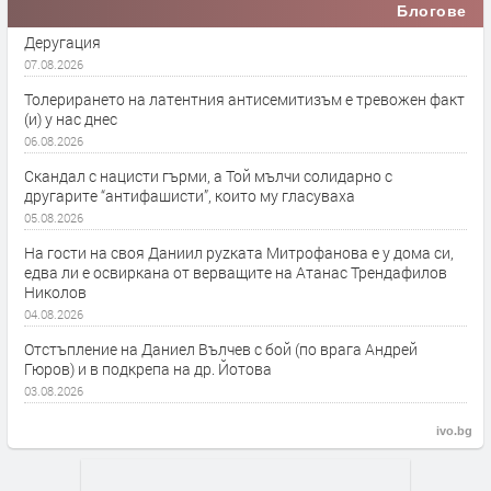
Блогове
Деругация
07.08.2026
Толерирането на латентния антисемитизъм е тревожен факт
(и) у нас днес
06.08.2026
Скандал с нацисти гърми, а Той мълчи солидарно с
другарите “антифашисти”, които му гласуваха
05.08.2026
На гости на своя Даниил руzката Митрофанова е у дома си,
едва ли е освиркана от верващите на Атанас Трендафилов
Николов
04.08.2026
Отстъпление на Даниел Вълчев с бой (по врага Андрей
Гюров) и в подкрепа на др. Йотова
03.08.2026
ivo.bg