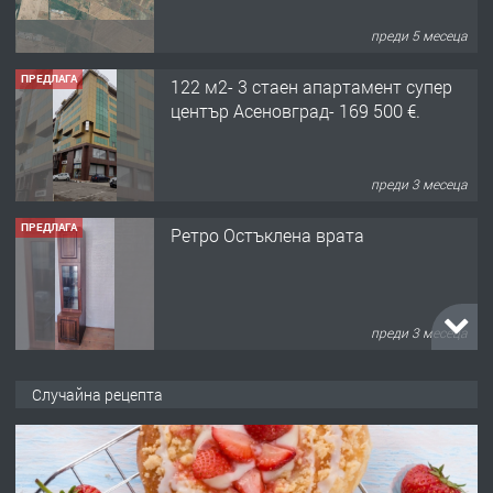
преди 5 месеца
ПРЕДЛАГА
122 м2- 3 стаен апартамент супер
център Асеновград- 169 500 €.
преди 3 месеца
ПРЕДЛАГА
Ретро Остъклена врата
преди 3 месеца
ПРЕДЛАГА
🌟HYUNDAI i10 - 2024 | Само 55 лв./
Случайна рецепта
ден от DL RENT🌟
преди 10 месеца