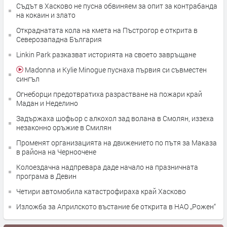
Съдът в Хасково не пусна обвиняем за опит за контрабанда
на кокаин и злато
Откраднатата кола на кмета на Пъстрогор е открита в
Северозападна България
Linkin Park разказват историята на своето завръщане
Madonna и Kylie Minogue пуснаха първия си съвместен
сингъл
Огнеборци предотвратиха разрастване на пожари край
Мадан и Неделино
Задържаха шофьор с алкохол зад волана в Смолян, иззеха
незаконно оръжие в Смилян
Променят организацията на движението по пътя за Маказа
в района на Черноочене
Колоездачна надпревара даде начало на празничната
програма в Девин
Четири автомобила катастрофираха край Хасково
Изложба за Априлското въстание бе открита в НАО „Рожен“