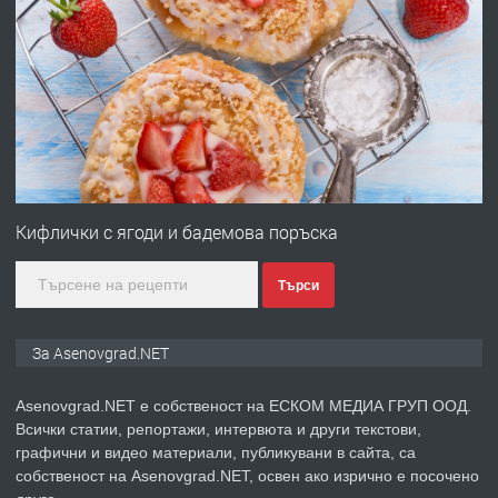
ПРЕДЛАГА
Професионална броячна машина -
със сертификат от ЕЦБ
преди 1 година
ПРЕДЛАГА
Професионална зеленчукорезачка
за заведения и дома
Кифлички с ягоди и бадемова поръска
Търси
преди 1 година
ПРЕДЛАГА
Дава под наем Асеновград
За Asenovgrad.NET
Asenovgrad.NET е собственост на ЕСКОМ МЕДИА ГРУП ООД.
Всички статии, репортажи, интервюта и други текстови,
преди 2 години
графични и видео материали, публикувани в сайта, са
собственост на Asenovgrad.NET, освен ако изрично е посочено
ПРЕДЛАГА
Давам индивидуалани уроци по