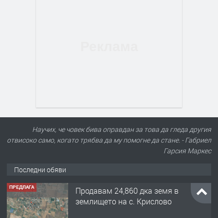
Научих, че човек бива оправдан за това да гледа другия
отвисоко само, когато трябва да му помогне да стане. - Габриел
Гарсия Маркес
Последни обяви
ПРЕДЛАГА
Продавам 24,860 дка земя в
землището на с. Крислово