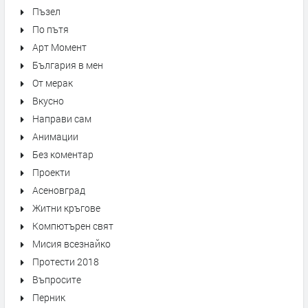
Пъзел
По пътя
Арт Момент
България в мен
От мерак
Вкусно
Направи сам
Анимации
Без коментар
Проекти
Асеновград
Житни кръгове
Компютърен свят
Мисия всезнайко
Протести 2018
Въпросите
Перник