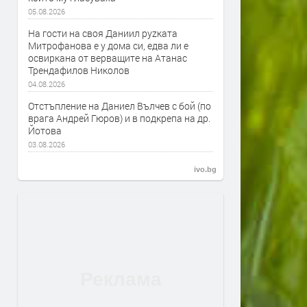
05.08.2026
На гости на своя Даниил руzката
Митрофанова е у дома си, едва ли е
освиркана от верващите на Атанас
Трендафилов Николов
04.08.2026
Отстъпление на Даниел Вълчев с бой (по
врага Андрей Гюров) и в подкрепа на др.
Йотова
03.08.2026
ivo.bg