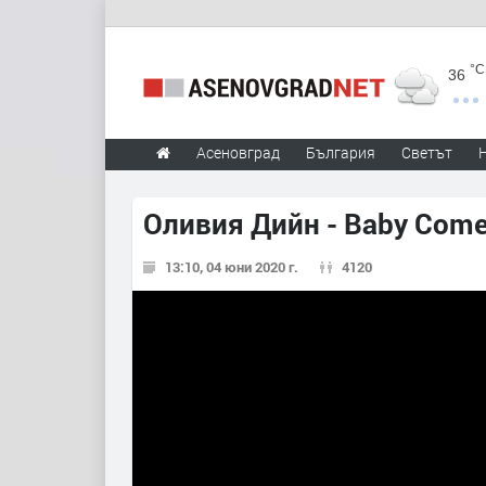
°C
36
Асеновград
България
Светът
Оливия Дийн - Baby Com
13:10, 04 юни 2020 г.
4120