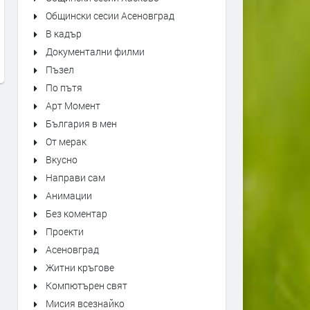
Общински сесии Асеновград
"Bésame Mucho" Alfredo
Sabrina 
В кадър
Rodriguez Trio Live at Montreux
- Live at
Jazz Festival
Документални филми
преди 7 ч
преди 7 часа
Пъзел
По пътя
Арт Момент
България в мен
От мерак
Вкусно
Направи сам
Анимации
Без коментар
Проекти
Асеновград
Житни кръгове
Компютърен свят
Мисия всезнайко