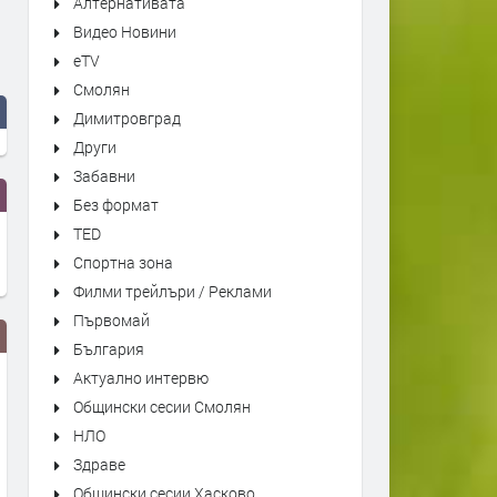
Алтернативата
Видео Новини
eTV
Смолян
Димитровград
Други
Забавни
Без формат
TED
Спортна зона
Филми трейлъри / Реклами
Първомай
България
Актуално интервю
Общински сесии Смолян
НЛО
Здраве
Общински сесии Хасково