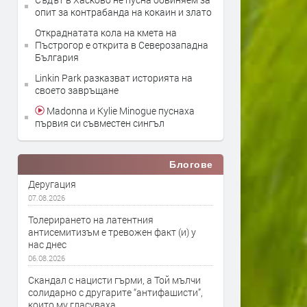
опит за контрабанда на кокаин и злато
Откраднатата кола на кмета на
Пъстрогор е открита в Северозападна
България
Linkin Park разказват историята на
своето завръщане
Madonna и Kylie Minogue пуснаха
първия си съвместен сингъл
Блогове
Деругация
07.08.2026
Толерирането на латентния
антисемитизъм е тревожен факт (и) у
нас днес
06.08.2026
Скандал с нацисти гърми, а Той мълчи
солидарно с другарите “антифашисти”,
които му гласуваха