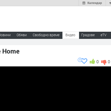
Календар
Новини
Обяви
Свободно време
Видео
Градове
eTV
e Home
0
0
0