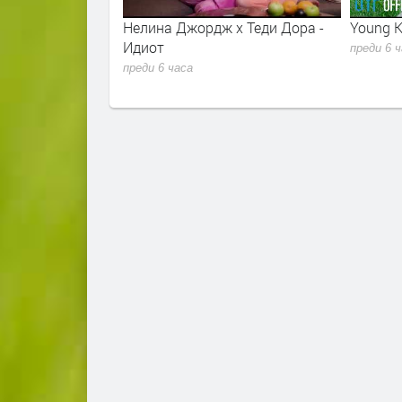
Нелина Джордж x Теди Дора -
Young K - Shut The Door
Идиот
преди 6 часа
преди 6 часа