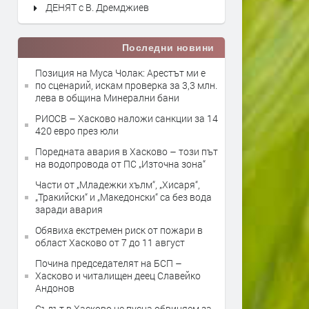
ДЕНЯТ с В. Дремджиев
Последни новини
Позиция на Муса Чолак: Арестът ми е
по сценарий, искам проверка за 3,3 млн.
лева в община Минерални бани
РИОСВ – Хасково наложи санкции за 14
420 евро през юли
Поредната авария в Хасково – този път
на водопровода от ПС „Източна зона“
Части от „Младежки хълм“, „Хисаря“,
„Тракийски“ и „Македонски“ са без вода
заради авария
Обявиха екстремен риск от пожари в
област Хасково от 7 до 11 август
Почина председателят на БСП –
Хасково и читалищен деец Славейко
Андонов
Съдът в Хасково не пусна обвиняем за