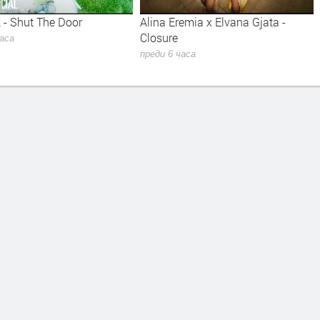
Alina Eremia x Elvana Gjata -
Kiss - Forever
Closure
преди 7 часа
преди 6 часа