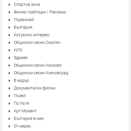
Спортна зона
Филми трейлъри / Реклами
Първомай
България
Актуално интервю
Общински сесии Смолян
НЛО
Здраве
Общински сесии Хасково
Общински сесии Асеновград
В кадър
Документални филми
Пъзел
По пътя
Арт Момент
България в мен
От мерак