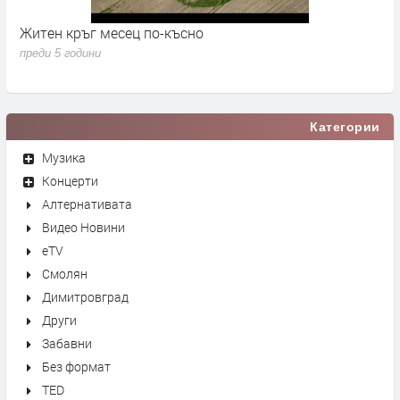
Житен кръг месец по-късно
Ж
преди 5 години
п
Категории
Музика
Концерти
Алтернативата
Видео Новини
eTV
Смолян
Димитровград
Други
Забавни
Без формат
TED