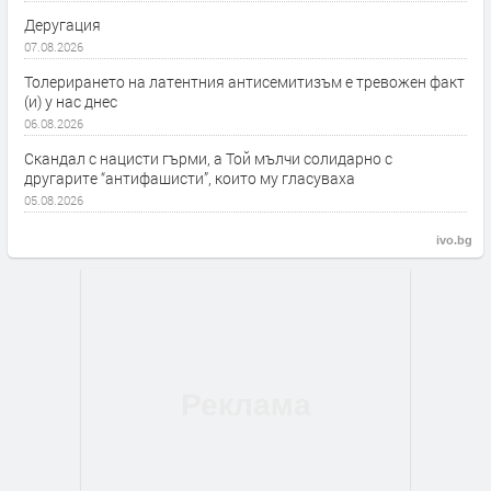
Деругация
07.08.2026
Толерирането на латентния антисемитизъм е тревожен факт
(и) у нас днес
06.08.2026
Скандал с нацисти гърми, а Той мълчи солидарно с
другарите “антифашисти”, които му гласуваха
05.08.2026
ivo.bg