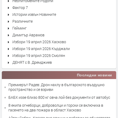
Неопитомените Родопи
Фактор 7
Истории извън Новините
Различните
Гейминг
Димитър Аврамов
Избори 19 април 2026 Хасково
Избори 19 април 2026 Кърджали
Избори 19 април 2026 Смолян
ДЕНЯТ с В. Дремджиев
Последни новини
Премиерът Радев: Дрон нахлу в българското въздушно
пространство и се взриви
БАБХ иззе близо 800 кг овча лой без документи от автобус
8 екипа огнеборци, доброволци и горски се включиха в
гасенето на два пожара в област Хасково
Айтен Сабри: „Когато сме единни и работим за обществото,