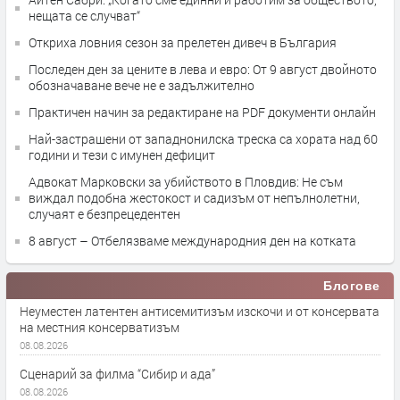
нещата се случват“
Откриха ловния сезон за прелетен дивеч в България
Последен ден за цените в лева и евро: От 9 август двойното
обозначаване вече не е задължително
Практичен начин за редактиране на PDF документи онлайн
Най-застрашени от западнонилска треска са хората над 60
години и тези с имунен дефицит
Адвокат Марковски за убийството в Пловдив: Не съм
виждал подобна жестокост и садизъм от непълнолетни,
случаят е безпрецедентен
8 август – Отбелязваме международния ден на котката
Блогове
Неуместен латентен антисемитизъм изскочи и от консервата
на местния консерватизъм
08.08.2026
Сценарий за филма “Сибир и ада”
08.08.2026