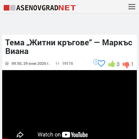
Тема „Житни кръгове“ — Маркъс
Виана
0
09:50, 29 юни 2020 г.
19115
0
1