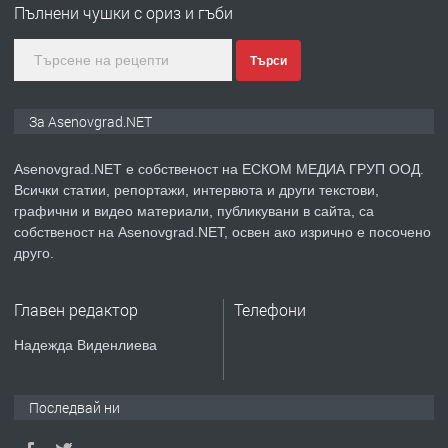
Пълнени чушки с ориз и гъби
Търси
преди 1 година
ПРЕДЛАГА
Дава под наем Асеновград
За Asenovgrad.NET
Asenovgrad.NET е собственост на ЕСКОМ МЕДИА ГРУП ООД.
Всички статии, репортажи, интервюта и други текстови,
преди 2 години
графични и видео материали, публикувани в сайта, са
собственост на Asenovgrad.NET, освен ако изрично е посочено
ПРЕДЛАГА
Давам индивидуалани уроци по
друго.
Немски език
Главен редактор
Телефони
преди 2 години
Надежда Виденлиева
ПРЕДЛАГА
ремонт на покриви
Последвай ни