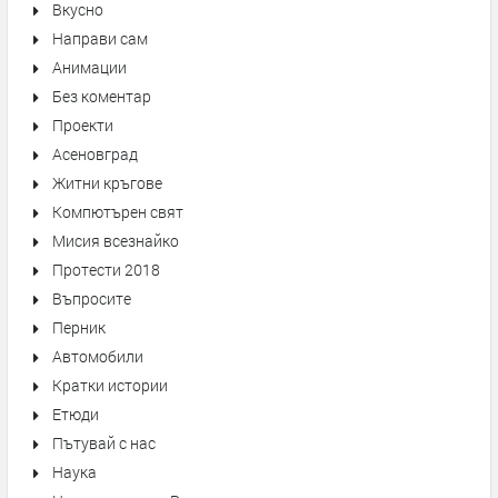
Вкусно
Направи сам
Анимации
Без коментар
Проекти
Асеновград
Житни кръгове
Компютърен свят
Мисия всезнайко
Протести 2018
Въпросите
Перник
Автомобили
Кратки истории
Етюди
Пътувай с нас
Наука