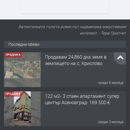
Автентичната тъпота всеки път надминава изкуствения
интелект. - Тери Пратчет
Последни обяви
ПРЕДЛАГА
Продавам 24,860 дка земя в
землището на с. Крислово
преди 5 месеца
ПРЕДЛАГА
122 м2- 3 стаен апартамент супер
център Асеновград- 169 500 €.
преди 3 месеца