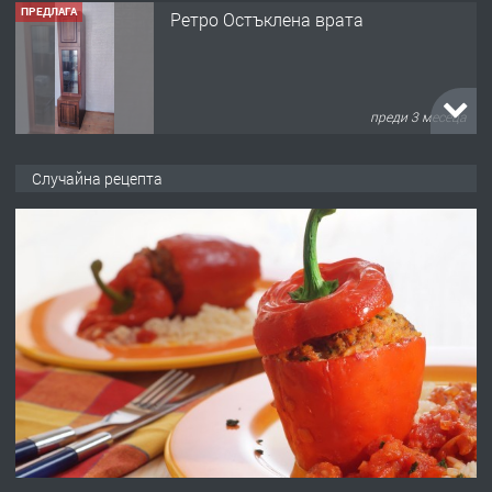
ПРЕДЛАГА
Ретро Остъклена врата
преди 3 месеца
ПРЕДЛАГА
🌟HYUNDAI i10 - 2024 | Само 55 лв./
Случайна рецепта
ден от DL RENT🌟
преди 10 месеца
ПРЕДЛАГА
Професионална броячна машина -
със сертификат от ЕЦБ
преди 1 година
ПРЕДЛАГА
Професионална зеленчукорезачка
за заведения и дома