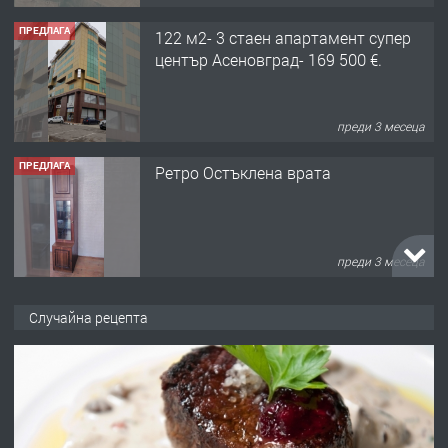
ПРЕДЛАГА
122 м2- 3 стаен апартамент супер
център Асеновград- 169 500 €.
преди 3 месеца
ПРЕДЛАГА
Ретро Остъклена врата
преди 3 месеца
ПРЕДЛАГА
🌟HYUNDAI i10 - 2024 | Само 55 лв./
Случайна рецепта
ден от DL RENT🌟
преди 10 месеца
ПРЕДЛАГА
Професионална броячна машина -