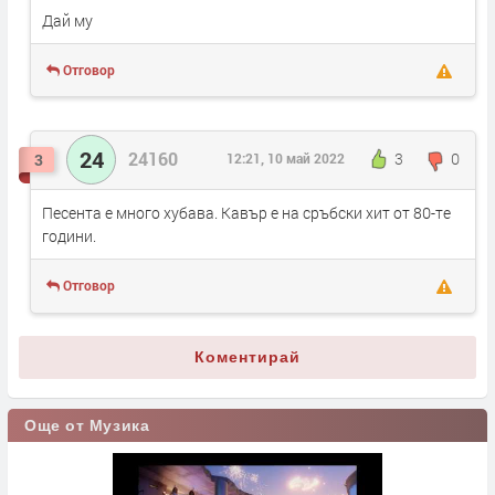
Дай му
Отговор
24
24160
3
0
3
12:21, 10 май 2022
Песента е много хубава. Кавър е на сръбски хит от 80-те
години.
Отговор
Коментирай
Още от Музика