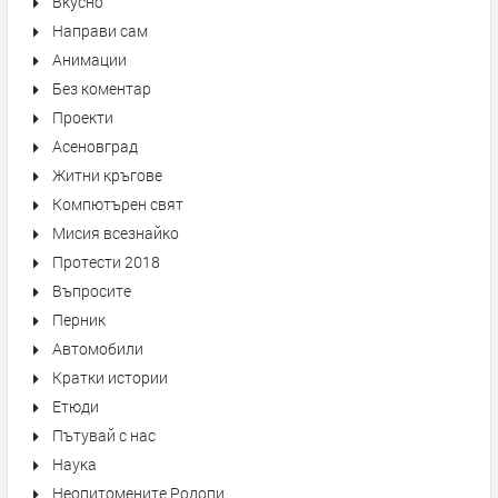
Вкусно
Направи сам
Анимации
Без коментар
Проекти
Асеновград
Житни кръгове
Компютърен свят
Мисия всезнайко
Протести 2018
Въпросите
Перник
Автомобили
Кратки истории
Етюди
Пътувай с нас
Наука
Неопитомените Родопи