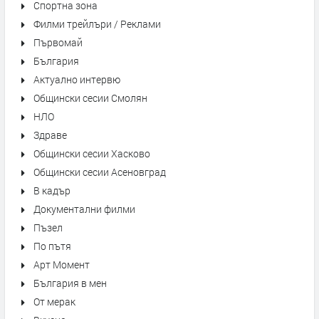
Спортна зона
Филми трейлъри / Реклами
Първомай
България
Актуално интервю
Общински сесии Смолян
НЛО
Здраве
Общински сесии Хасково
Общински сесии Асеновград
В кадър
Документални филми
Пъзел
По пътя
Арт Момент
България в мен
От мерак