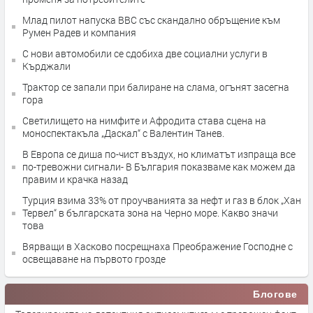
Млад пилот напуска ВВС със скандално обръщение към
Румен Радев и компания
С нови автомобили се сдобиха две социални услуги в
Кърджали
Трактор се запали при балиране на слама, огънят засегна
гора
Светилището на нимфите и Афродита става сцена на
моноспектакъла „Даскал“ с Валентин Танев.
В Европа се диша по-чист въздух, но климатът изпраща все
по-тревожни сигнали- В България показваме как можем да
правим и крачка назад
Турция взима 33% от проучванията за нефт и газ в блок „Хан
Тервел“ в българската зона на Черно море. Какво значи
това
Вярващи в Хасково посрещнаха Преображение Господне с
освещаване на първото грозде
Блогове