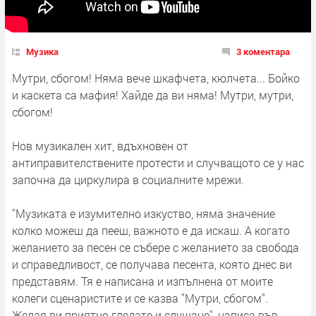
Музика
3 коментара
Мутри, сбогом! Няма вече шкафчета, кюлчета... Бойко
и каскета са мафия! Хайде да ви няма! Мутри, мутри,
сбогом!
Нов музикален хит, вдъхновен от
антиправителствените протести и случващото се у нас
започна да циркулира в социалните мрежи.
"Музиката е изумително изкуство, няма значение
колко можеш да пееш, важното е да искаш. А когато
желанието за песен се събере с желанието за свобода
и справедливост, се получава песента, която днес ви
представям. Тя е написана и изпълнена от моите
колеги сценаристите и се казва "Мутри, сбогом".
Желая ви приятно гледате и слушане", написа във