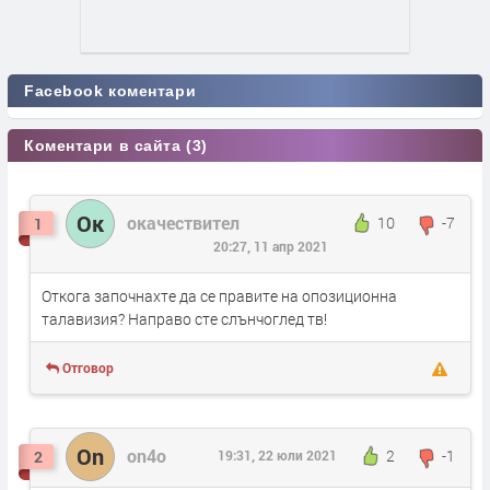
Facebook коментари
Коментари в сайта (3)
Ок
окачествител
10
-7
1
20:27, 11 апр 2021
Откога започнахте да се правите на опозиционна
талавизия? Направо сте слънчоглед тв!
Отговор
On
on4o
2
-1
2
19:31, 22 юли 2021