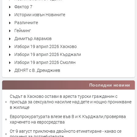
Фактор 7
Истории извън Новините
Различните
Гейминг
Димитър Аврамов
Избори 19 април 2026 Хасково
Избори 19 април 2026 Кърджали
Избори 19 април 2026 Смолян
ДЕНЯТ с В. Дремджиев
Последни новини
Съдът в Хасково остави в ареста турски гражданин с
присъда за сексуално насилие над дете и нощно проникване
в жилище
Европрокуратурата влезе във В и К Кърджали,проверява
харченето на евросредства
От 9 август приключва двойното етикетиране - какво се
променя за потребителите