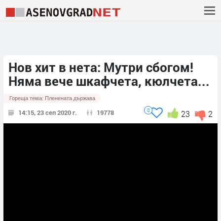
Нов хит в нета: Мутри сбогом!
Няма вече шкафчета, кюлчета...
Гореща тема:
Пленената държава
0
14:15, 23 сеп 2020 г.
19778
23
2