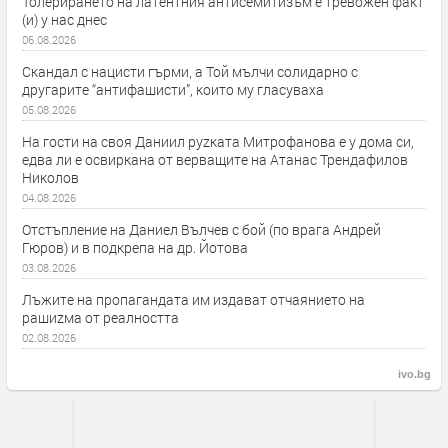
Толерирането на латентния антисемитизъм е тревожен факт
(и) у нас днес
06.08.2026
Скандал с нацисти гърми, а Той мълчи солидарно с
другарите “антифашисти”, които му гласуваха
05.08.2026
На гости на своя Даниил руzката Митрофанова е у дома си,
едва ли е освиркана от верващите на Атанас Трендафилов
Николов
04.08.2026
Отстъпление на Даниел Вълчев с бой (по врага Андрей
Гюров) и в подкрепа на др. Йотова
03.08.2026
Лъжите на пропагандата им издават отчаянието на
рашиzма от реалността
02.08.2026
ivo.bg