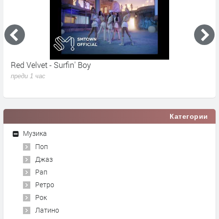
Red Velvet - Surfin' Boy
M
N
преди 1 час
п
Категории
Музика
Поп
Джаз
Рап
Ретро
Рок
Латино