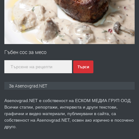
със сертификат от ЕЦБ
преди 1 година
ПРЕДЛАГА
Професионална зеленчукорезачка
за заведения и дома
Гъбен сос за месо
Търси
преди 1 година
ПРЕДЛАГА
Дава под наем Асеновград
За Asenovgrad.NET
Asenovgrad.NET е собственост на ЕСКОМ МЕДИА ГРУП ООД.
Всички статии, репортажи, интервюта и други текстови,
преди 2 години
графични и видео материали, публикувани в сайта, са
собственост на Asenovgrad.NET, освен ако изрично е посочено
ПРЕДЛАГА
Давам индивидуалани уроци по
друго.
Немски език