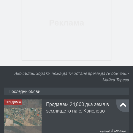
Ако съдиш хората, няма да ти остане време да ги обичаш. -
Майка Тереза
Последни обяви
ПРЕДЛАГА
Продавам 24,860 дка земя в
землището на с. Крислово
преди 5 месеца