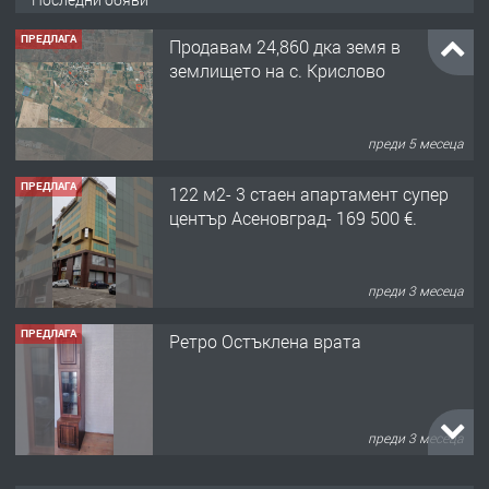
преди 5 месеца
ПРЕДЛАГА
122 м2- 3 стаен апартамент супер
център Асеновград- 169 500 €.
преди 3 месеца
ПРЕДЛАГА
Ретро Остъклена врата
преди 3 месеца
ПРЕДЛАГА
🌟HYUNDAI i10 - 2024 | Само 55 лв./
ден от DL RENT🌟
преди 10 месеца