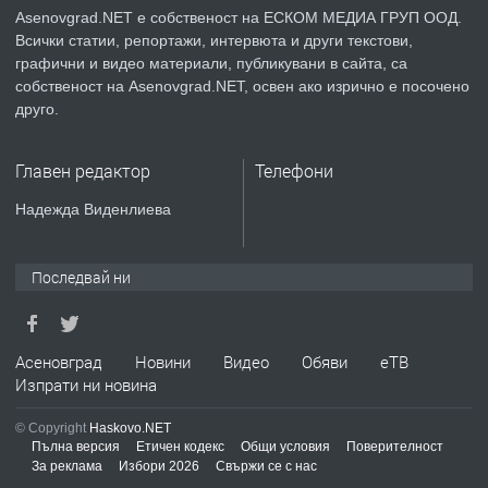
Asenovgrad.NET е собственост на ЕСКОМ МЕДИА ГРУП ООД.
Всички статии, репортажи, интервюта и други текстови,
графични и видео материали, публикувани в сайта, са
преди 2 години
собственост на Asenovgrad.NET, освен ако изрично е посочено
друго.
ПРЕДЛАГА
ремонт на покриви
Главен редактор
Телефони
Надежда Виденлиева
преди 2 години
ПРЕДЛАГА
Висококачествени Целофанови
Последвай ни
Пликове - СКОРПИОПЛАСТ
Асеновград
Новини
Видео
Обяви
еТВ
преди 3 години
Изпрати ни новина
ПРЕДЛАГА
Кутии с подаръци
© Copyright
Haskovo.NET
Пълна версия
Етичен кодекс
Общи условия
Поверителност
За реклама
Избори 2026
Свържи се с нас