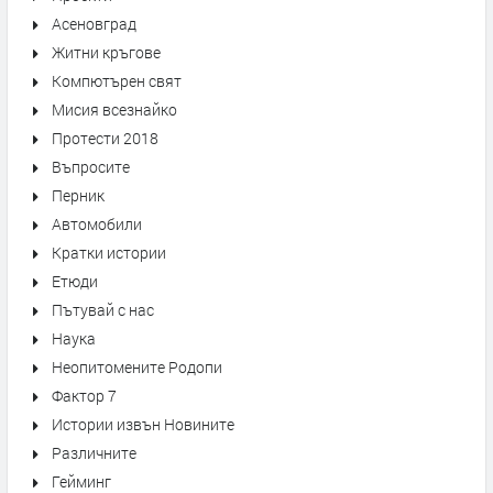
Асеновград
Житни кръгове
Компютърен свят
Мисия всезнайко
Протести 2018
Въпросите
Перник
Автомобили
Кратки истории
Етюди
Пътувай с нас
Наука
Неопитомените Родопи
Фактор 7
Истории извън Новините
Различните
Гейминг