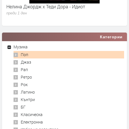
Young K - Shut The Door
преди 1 ден
Категории
Музика
Поп
Джаз
Рап
Ретро
Рок
Латино
Кънтри
БГ
Класическа
Електронна