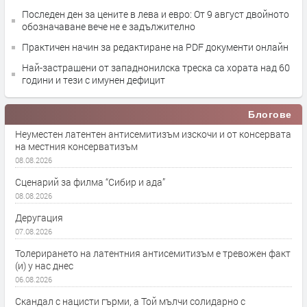
Последен ден за цените в лева и евро: От 9 август двойното
обозначаване вече не е задължително
Практичен начин за редактиране на PDF документи онлайн
Най-застрашени от западнонилска треска са хората над 60
години и тези с имунен дефицит
Блогове
Неуместен латентен антисемитизъм изскочи и от консервата
на местния консерватизъм
08.08.2026
Сценарий за филма “Сибир и ада”
08.08.2026
Деругация
07.08.2026
Толерирането на латентния антисемитизъм е тревожен факт
(и) у нас днес
06.08.2026
Скандал с нацисти гърми, а Той мълчи солидарно с