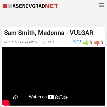
Sam Smith, Madonna - VULGAR
0
15:15, 12 юни 2023 г.
8211
0
0