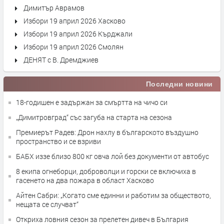
Димитър Аврамов
Избори 19 април 2026 Хасково
Избори 19 април 2026 Кърджали
Избори 19 април 2026 Смолян
ДЕНЯТ с В. Дремджиев
Последни новини
18-годишен е задържан за смъртта на чичо си
„Димитровград“ със загуба на старта на сезона
Премиерът Радев: Дрон нахлу в българското въздушно
пространство и се взриви
БАБХ иззе близо 800 кг овча лой без документи от автобус
8 екипа огнеборци, доброволци и горски се включиха в
гасенето на два пожара в област Хасково
Айтен Сабри: „Когато сме единни и работим за обществото,
нещата се случват“
Откриха ловния сезон за прелетен дивеч в България