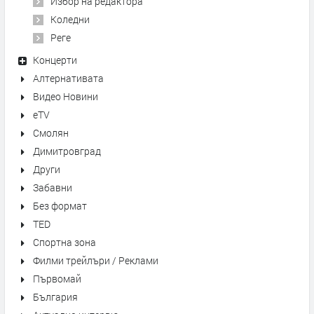
Избор на редактора
Коледни
Реге
Концерти
Алтернативата
Видео Новини
eTV
Смолян
Димитровград
Други
Забавни
Без формат
TED
Спортна зона
Филми трейлъри / Реклами
Първомай
България