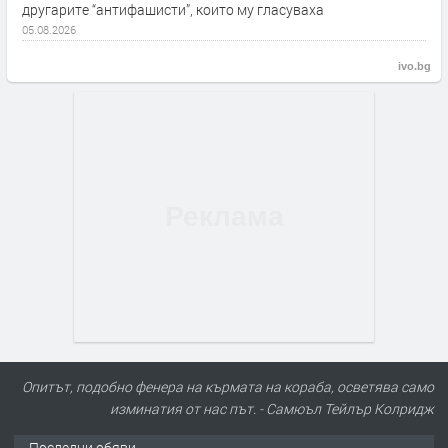
другарите “антифашисти”, които му гласуваха
05.08.2026
ivo.bg
ПРЕДЛАГА
Продавам 24,860 дка земя в
Опитът, подобно фенера на кърмата на кораба, осветява само
землището на с. Крислово
изминатия от нас път. - Самюъл Тейлър Колридж
Последни обяви