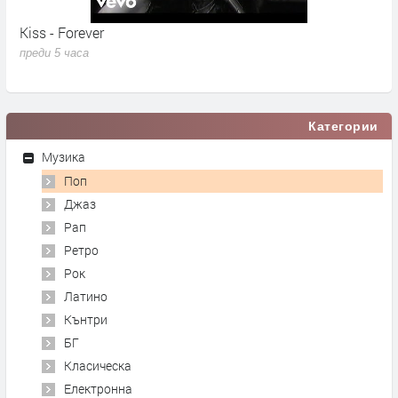
Kiss - Forever
"
J
преди 5 часа
п
Категории
Музика
Поп
Джаз
Рап
Ретро
Рок
Латино
Кънтри
БГ
Класическа
Електронна