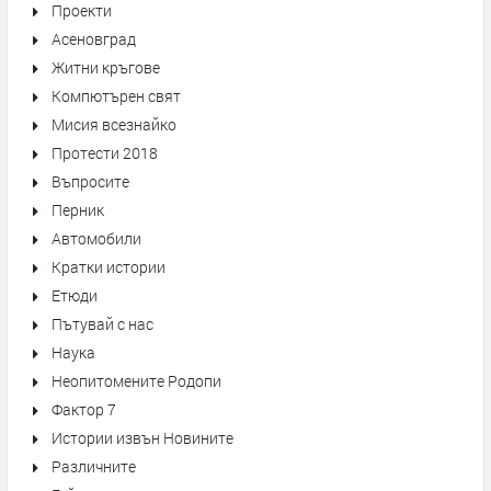
Проекти
Асеновград
Житни кръгове
Компютърен свят
Мисия всезнайко
Протести 2018
Въпросите
Перник
Автомобили
Кратки истории
Етюди
Пътувай с нас
Наука
Неопитомените Родопи
Фактор 7
Истории извън Новините
Различните