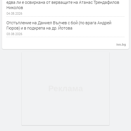
едва ли е освиркана от верващите на Атанас Трендафилов
Николов
04.08.2026
Отстъпление на Даниел Вълчев с бой (по врага Андрей
Гюров) и в подкрепа на др. Йотова
03.08.2026
ivo.bg