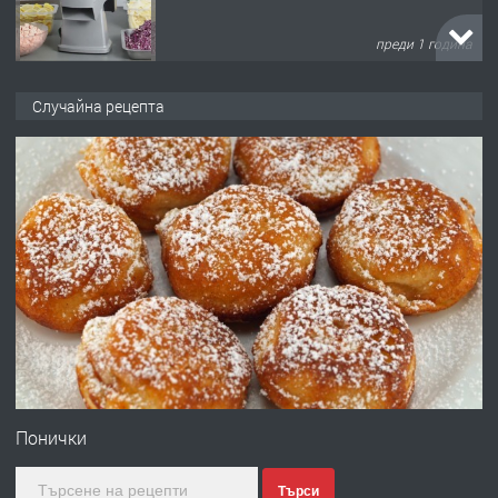
преди 1 година
ПРЕДЛАГА
Дава под наем Асеновград
Случайна рецепта
преди 2 години
ПРЕДЛАГА
Давам индивидуалани уроци по
Немски език
преди 2 години
ПРЕДЛАГА
ремонт на покриви
Понички
Търси
преди 2 години