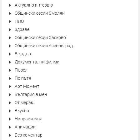
Актуално интервю
Общински сесии Смолян
НЛО
Здраве
Общински сесии Хасково
Общински сесии Асеновград
В кадър
Документални филми
Пъзел
По пътя
Арт Момент
България в мен
От мерак
Вкусно
Направи сам
Анимации
Без коментар