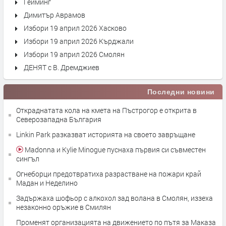
Гейминг
Димитър Аврамов
Избори 19 април 2026 Хасково
Избори 19 април 2026 Кърджали
Избори 19 април 2026 Смолян
ДЕНЯТ с В. Дремджиев
Последни новини
Откраднатата кола на кмета на Пъстрогор е открита в
Северозападна България
Linkin Park разказват историята на своето завръщане
Madonna и Kylie Minogue пуснаха първия си съвместен
сингъл
Огнеборци предотвратиха разрастване на пожари край
Мадан и Неделино
Задържаха шофьор с алкохол зад волана в Смолян, иззеха
незаконно оръжие в Смилян
Променят организацията на движението по пътя за Маказа