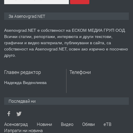
ПРЕДЛАГА
Висококачествени Целофанови
За Asenovgrad.NET
Пликове - СКОРПИОПЛАСТ
Asenovgrad.NET е собственост на ЕСКОМ МЕДИА ГРУП ООД.
Всички статии, репортажи, интервюта и други текстови,
преди 3 години
графични и видео материали, публикувани в сайта, са
собственост на Asenovgrad.NET, освен ако изрично е посочено
ПРЕДЛАГА
Кутии с подаръци
друго.
Главен редактор
Телефони
преди 3 години
Надежда Виденлиева
ПРЕДЛАГА
Продавам 24,860 дка земя в
землището на с. Крислово
Последвай ни
преди 5 месеца
Асеновград
Новини
Видео
Обяви
еТВ
Изпрати ни новина
ПРЕДЛАГА
122 м2- 3 стаен апартамент супер