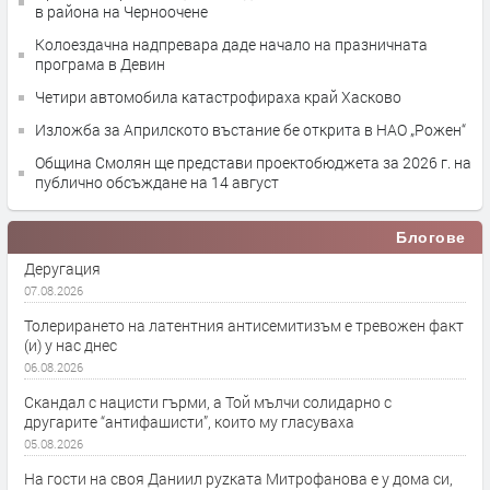
в района на Черноочене
Колоездачна надпревара даде начало на празничната
програма в Девин
Четири автомобила катастрофираха край Хасково
Изложба за Априлското въстание бе открита в НАО „Рожен“
Община Смолян ще представи проектобюджета за 2026 г. на
публично обсъждане на 14 август
Блогове
Деругация
07.08.2026
Толерирането на латентния антисемитизъм е тревожен факт
(и) у нас днес
06.08.2026
Скандал с нацисти гърми, а Той мълчи солидарно с
другарите “антифашисти”, които му гласуваха
05.08.2026
На гости на своя Даниил руzката Митрофанова е у дома си,