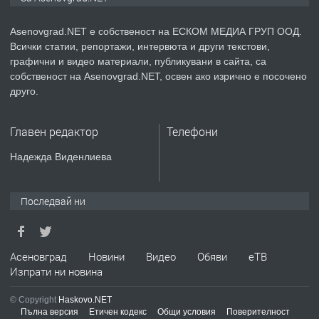
Asenovgrad.NET е собственост на ЕСКОМ МЕДИА ГРУП ООД.
Всички статии, репортажи, интервюта и други текстови,
преди 2 години
графични и видео материали, публикувани в сайта, са
собственост на Asenovgrad.NET, освен ако изрично е посочено
ПРЕДЛАГА
Давам индивидуалани уроци по
друго.
Немски език
Главен редактор
Телефони
преди 2 години
Надежда Виденлиева
ПРЕДЛАГА
ремонт на покриви
Последвай ни
преди 2 години
Асеновград
Новини
Видео
Обяви
еТВ
Изпрати ни новина
ПРЕДЛАГА
Висококачествени Целофанови
Пликове - СКОРПИОПЛАСТ
© Copyright
Haskovo.NET
Пълна версия
Етичен кодекс
Общи условия
Поверителност