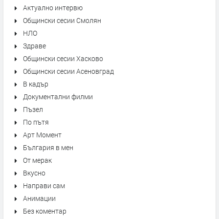
Актуално интервю
Общински сесии Смолян
НЛО
Здраве
Общински сесии Хасково
Общински сесии Асеновград
В кадър
Документални филми
Пъзел
По пътя
Арт Момент
България в мен
От мерак
Вкусно
Направи сам
Анимации
Без коментар