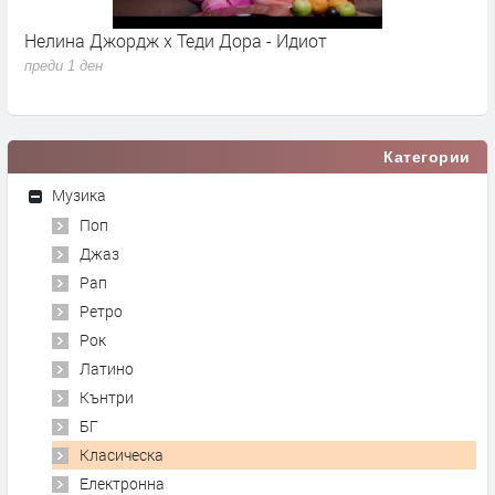
Нелина Джордж x Теди Дора - Идиот
Y
преди 1 ден
п
Категории
Музика
Поп
Джаз
Рап
Ретро
Рок
Латино
Кънтри
БГ
Класическа
Електронна