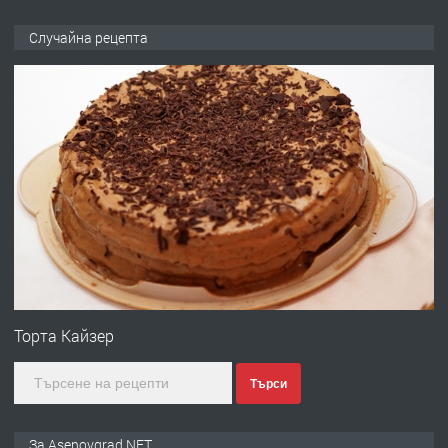
ПРЕДЛАГА
🌟HYUNDAI i10 - 2024 | Само 55 лв./
Случайна рецепта
ден от DL RENT🌟
преди 10 месеца
ПРЕДЛАГА
Професионална броячна машина -
със сертификат от ЕЦБ
преди 1 година
ПРЕДЛАГА
Професионална зеленчукорезачка
за заведения и дома
Торта Кайзер
Търси
преди 1 година
ПРЕДЛАГА
Дава под наем Асеновград
За Asenovgrad.NET