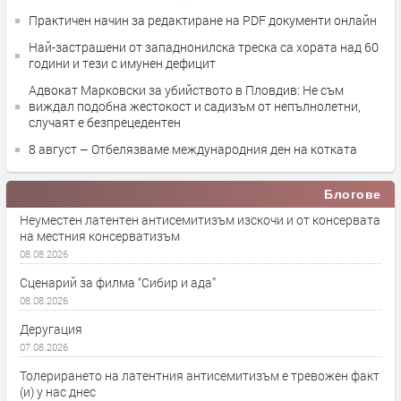
Практичен начин за редактиране на PDF документи онлайн
Най-застрашени от западнонилска треска са хората над 60
години и тези с имунен дефицит
Адвокат Марковски за убийството в Пловдив: Не съм
виждал подобна жестокост и садизъм от непълнолетни,
случаят е безпрецедентен
8 август – Отбелязваме международния ден на котката
Блогове
Неуместен латентен антисемитизъм изскочи и от консервата
на местния консерватизъм
08.08.2026
Сценарий за филма “Сибир и ада”
08.08.2026
Деругация
07.08.2026
Толерирането на латентния антисемитизъм е тревожен факт
(и) у нас днес