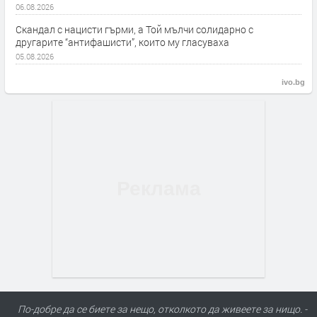
06.08.2026
Скандал с нацисти гърми, а Той мълчи солидарно с
другарите “антифашисти”, които му гласуваха
05.08.2026
ivo.bg
По-добре да се биете за нещо, отколкото да живеете за нищо. -