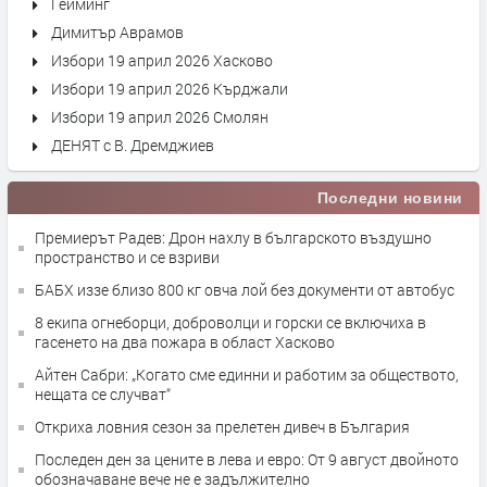
Гейминг
Димитър Аврамов
Избори 19 април 2026 Хасково
Избори 19 април 2026 Кърджали
Избори 19 април 2026 Смолян
ДЕНЯТ с В. Дремджиев
Последни новини
Премиерът Радев: Дрон нахлу в българското въздушно
пространство и се взриви
БАБХ иззе близо 800 кг овча лой без документи от автобус
8 екипа огнеборци, доброволци и горски се включиха в
гасенето на два пожара в област Хасково
Айтен Сабри: „Когато сме единни и работим за обществото,
нещата се случват“
Откриха ловния сезон за прелетен дивеч в България
Последен ден за цените в лева и евро: От 9 август двойното
обозначаване вече не е задължително