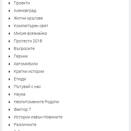
Проекти
Асеновград
Житни кръгове
Компютърен свят
Мисия всезнайко
Протести 2018
Въпросите
Перник
Автомобили
Кратки истории
Етюди
Пътувай с нас
Наука
Неопитомените Родопи
Фактор 7
Истории извън Новините
Различните