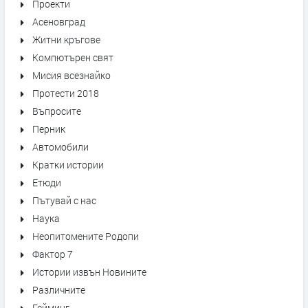
Проекти
Асеновград
Житни кръгове
Компютърен свят
Мисия всезнайко
Протести 2018
Въпросите
Перник
Автомобили
Кратки истории
Етюди
Пътувай с нас
Наука
Неопитомените Родопи
Фактор 7
Истории извън Новините
Различните
Гейминг