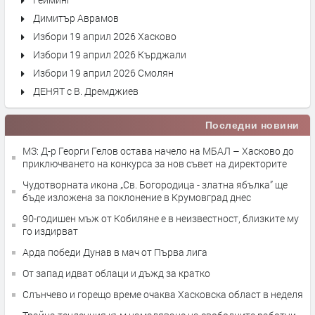
Димитър Аврамов
Избори 19 април 2026 Хасково
Избори 19 април 2026 Кърджали
Избори 19 април 2026 Смолян
ДЕНЯТ с В. Дремджиев
Последни новини
МЗ: Д-р Георги Гелов остава начело на МБАЛ – Хасково до
приключването на конкурса за нов съвет на директорите
Чудотворната икона „Св. Богородица - златна ябълка” ще
бъде изложена за поклонение в Крумовград днес
90-годишен мъж от Кобиляне е в неизвестност, близките му
го издирват
Арда победи Дунав в мач от Първа лига
От запад идват облаци и дъжд за кратко
Слънчево и горещо време очаква Хасковска област в неделя