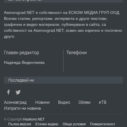
Asenovgrad.NET е собственост на ЕСКОМ МЕДИА ГРУП ООД.
Всички статии, репортажи, интервюта и други текстови,
преди 2 години
графични и видео материали, публикувани в сайта, са
собственост на Asenovgrad.NET, освен ако изрично е посочено
ПРЕДЛАГА
Давам индивидуалани уроци по
друго.
Немски език
Главен редактор
Телефони
преди 2 години
Надежда Виденлиева
ПРЕДЛАГА
ремонт на покриви
Последвай ни
преди 2 години
Асеновград
Новини
Видео
Обяви
еТВ
Изпрати ни новина
ПРЕДЛАГА
Висококачествени Целофанови
Пликове - СКОРПИОПЛАСТ
© Copyright
Haskovo.NET
Пълна версия
Етичен кодекс
Общи условия
Поверителност