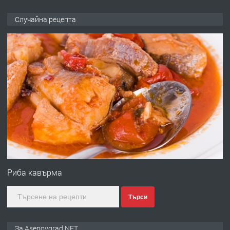
ПРЕДЛАГА
🌟HYUNDAI i10 - 2024 | Само 55 лв./
Случайна рецепта
ден от DL RENT🌟
преди 10 месеца
ПРЕДЛАГА
Професионална броячна машина -
със сертификат от ЕЦБ
преди 1 година
ПРЕДЛАГА
Професионална зеленчукорезачка
за заведения и дома
Риба кавърма
Търси
преди 1 година
ПРЕДЛАГА
Дава под наем Асеновград
За Asenovgrad.NET