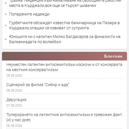
Трайна тенденция към намаляване на свободните работни
места в Кърджали,все още се търсят шивачки
Попарените надежди
Гурбетчиите обсаждат известна баничарница на Пазара в
Кърджали,опашки се извиват от сутринта
Юношите ни с капитан Милко Багдасаров са финалисти на
Балканиадата по волейбол
Блогове
Неуместен латентен антисемитизъм изскочи и от консервата
на местния консерватизъм
08.08.2026
Сценарий за филма “Сибир и ада”
08.08.2026
Деругация
07.08.2026
Толерирането на латентния антисемитизъм е тревожен факт
(и) у нас днес
06.08.2026