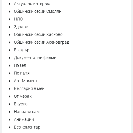
Актуално интервю
Общински сесии Смолян
НЛО
Здраве
Общински сесии Хасково
Общински сесии Асеновград
В кадър
Документални филми
Пъзел
По пътя
Арт Момент
България в мен
От мерак
Вкусно
Направи сам
Анимации
Без коментар