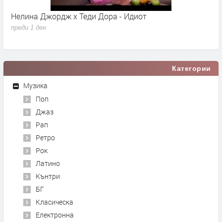
Нелина Джордж x Теди Дора - Идиот
Y
преди 1 ден
п
Категории
Музика
Поп
Джаз
Рап
Ретро
Рок
Латино
Кънтри
БГ
Класическа
Електронна