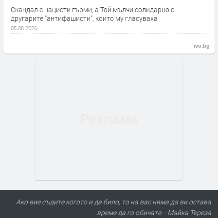
Скандал с нацисти гърми, а Той мълчи солидарно с
другарите “антифашисти”, които му гласуваха
05.08.2026
ivo.bg
Ако вие съдите когото и да било, то на вас няма да ви остава
време да го обичате. - Майка Тереза