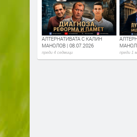
А С ИЛИЯН
АЛТЕРНАТИВАТА С КАЛИН
АЛТЕРН
7.2026
МАНОЛОВ | 08.07.2026
МАНОЛО
преди 4 седмици
преди 1 