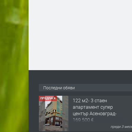
Последни обяви
ПРЕДЛАГА
122 м2- 3 стаен
апартамент супер
център Асеновград-
169 500 €.
преди 3 мес