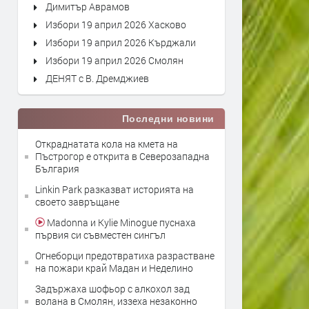
Димитър Аврамов
Избори 19 април 2026 Хасково
Избори 19 април 2026 Кърджали
Избори 19 април 2026 Смолян
ДЕНЯТ с В. Дремджиев
Последни новини
Откраднатата кола на кмета на
Пъстрогор е открита в Северозападна
България
Linkin Park разказват историята на
своето завръщане
Madonna и Kylie Minogue пуснаха
първия си съвместен сингъл
Огнеборци предотвратиха разрастване
на пожари край Мадан и Неделино
Задържаха шофьор с алкохол зад
волана в Смолян, иззеха незаконно