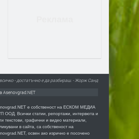
всичко - достатъчно е да разбираш. - Жорж Санд
а Asenovgrad.NET
novgrad.NET е собственост на ЕСКОМ МЕДИА
П ООД. Всички статии, репортажи, интервюта и
ги текстови, графични и видео материали,
ликувани в сайта, са собственост на
novgrad.NET, освен ако изрично е посочено