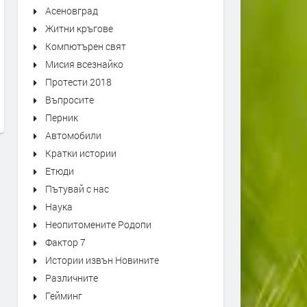
Асеновград
Житни кръгове
Компютърен свят
Мисия всезнайко
Протести 2018
АЛТЕРНАТИВАТА С КАЛИН
АЛТЕРНАТИВАТА С ИЛИЯ
Въпросите
МАНОЛОВ | 01.07.2026
ВАСИЛЕВ | 29.06.2026
Перник
преди 1 месец
преди 1 месец
Автомобили
Кратки истории
Етюди
Пътувай с нас
Наука
Неопитомените Родопи
Фактор 7
Истории извън Новините
Различните
Гейминг