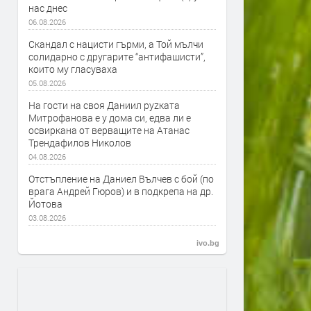
нас днес
06.08.2026
Скандал с нацисти гърми, а Той мълчи
солидарно с другарите “антифашисти”,
които му гласуваха
05.08.2026
На гости на своя Даниил руzката
Митрофанова е у дома си, едва ли е
освиркана от верващите на Атанас
Трендафилов Николов
04.08.2026
Отстъпление на Даниел Вълчев с бой (по
врага Андрей Гюров) и в подкрепа на др.
Йотова
03.08.2026
ivo.bg