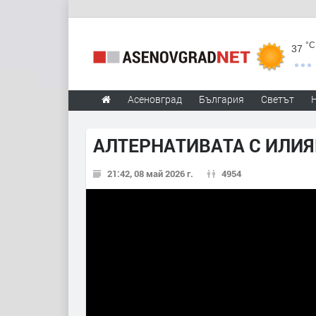
°C
37
Асеновград
България
Светът
АЛТЕРНАТИВАТА С ИЛИЯН
21:42, 08 май 2026 г.
4954