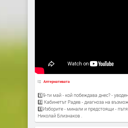
Алтернативата
1️⃣9-ти май - кой побеждава днес? - увод
2️⃣ Кабинетът Радев - диагноза на възмо
3️⃣Изборите - минали и предстоящи - път
Николай Близнаков .