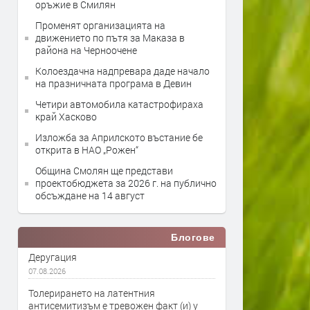
оръжие в Смилян
Променят организацията на
движението по пътя за Маказа в
района на Черноочене
Колоездачна надпревара даде начало
на празничната програма в Девин
Четири автомобила катастрофираха
край Хасково
Изложба за Априлското въстание бе
открита в НАО „Рожен“
Община Смолян ще представи
проектобюджета за 2026 г. на публично
обсъждане на 14 август
Блогове
Деругация
07.08.2026
Толерирането на латентния
антисемитизъм е тревожен факт (и) у