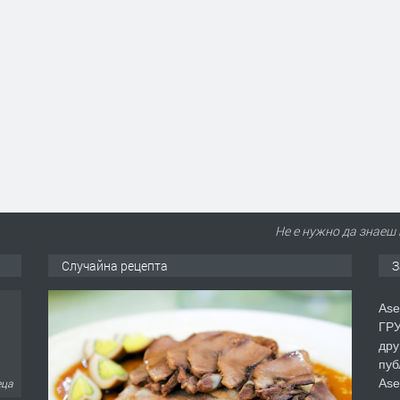
Не е нужно да знаеш 
Случайна рецепта
З
Ase
ГРУ
дру
пуб
Ase
еца