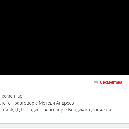
0 коментара
ен коментар
жното - разговор с Методи Андреев
ят на ФДД Пловдив - разговор с Владимир Дончев и