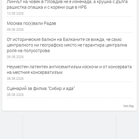
Линчът на човек в Пловдив не е изненада, а крушка с дълга
рашистка опашка и с корени още в НРБ
10.08.2026
Москва по(х)вали Радэв
09.08.2026
От историческия балкон на Балканите се вижда, че само
централното ни географско място не гарантира централна
роля на полуострова
09.08.2026
Неуместен латентен антисемитизъм изскочи и от консервата
на местния консерватизъм
08.08.2026
Сценарий за филма “Сибир и ада”
08.08.2026
ivo.bg