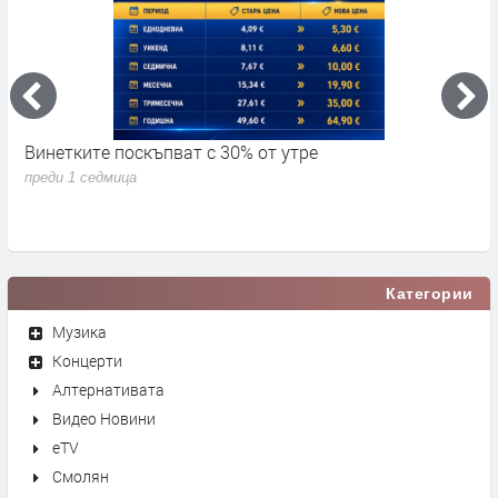
Винетките поскъпват с 30% от утре
3
д
преди 1 седмица
п
Категории
Музика
Концерти
Алтернативата
Видео Новини
eTV
Смолян