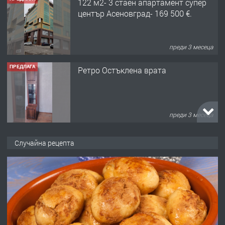
122 м2- 3 стаен апартамент супер
център Асеновград- 169 500 €.
преди 3 месеца
ПРЕДЛАГА
Ретро Остъклена врата
преди 3 месеца
ПРЕДЛАГА
🌟HYUNDAI i10 - 2024 | Само 55 лв./
Случайна рецепта
ден от DL RENT🌟
преди 10 месеца
ПРЕДЛАГА
Професионална броячна машина -
със сертификат от ЕЦБ