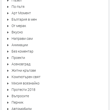
Пъзел
По пътя
Арт Момент
България в мен
От мерак
Вкусно
Направи сам
Анимации
Без коментар
Проекти
Асеновград
Житни кръгове
Компютърен свят
Мисия всезнайко
Протести 2018
Въпросите
Перник
Автомобили