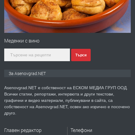
преди 1 година
ПРЕДЛАГА
Професионална зеленчукорезачка
за заведения и дома
Меденки с вино
Търси
преди 1 година
ПРЕДЛАГА
Дава под наем Асеновград
За Asenovgrad.NET
Asenovgrad.NET е собственост на ЕСКОМ МЕДИА ГРУП ООД.
Всички статии, репортажи, интервюта и други текстови,
преди 2 години
графични и видео материали, публикувани в сайта, са
собственост на Asenovgrad.NET, освен ако изрично е посочено
ПРЕДЛАГА
Давам индивидуалани уроци по
друго.
Немски език
Главен редактор
Телефони