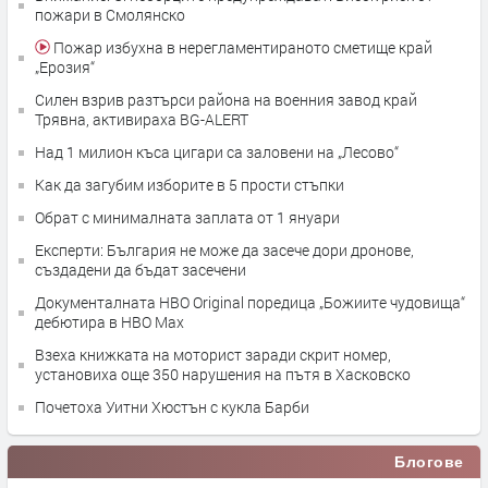
пожари в Смолянско
Пожар избухна в нерегламентираното сметище край
„Ерозия“
Силен взрив разтърси района на военния завод край
Трявна, активираха BG-ALERT
Над 1 милион къса цигари са заловени на „Лесово“
Как да загубим изборите в 5 прости стъпки
Обрат с минималната заплата от 1 януари
Експерти: България не може да засече дори дронове,
създадени да бъдат засечени
Документалната HBO Original поредица „Божиите чудовища“
дебютира в HBO Max
Взеха книжката на моторист заради скрит номер,
установиха още 350 нарушения на пътя в Хасковско
Почетоха Уитни Хюстън с кукла Барби
Блогове