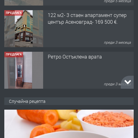
преди 5 месеца
ПРЕДЛАГА
122 м2- 3 стаен апартамент супер
център Асеновград- 169 500 €.
преди 3 месеца
ПРЕДЛАГА
Ретро Остъклена врата
преди 3 месеца
ПРЕДЛАГА
🌟HYUNDAI i10 - 2024 | Само 55 лв./
Случайна рецепта
ден от DL RENT🌟
преди 10 месеца
ПРЕДЛАГА