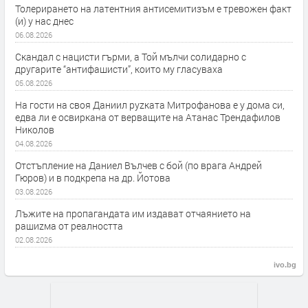
Толерирането на латентния антисемитизъм е тревожен факт
(и) у нас днес
06.08.2026
Скандал с нацисти гърми, а Той мълчи солидарно с
другарите “антифашисти”, които му гласуваха
05.08.2026
На гости на своя Даниил руzката Митрофанова е у дома си,
едва ли е освиркана от верващите на Атанас Трендафилов
Николов
04.08.2026
Отстъпление на Даниел Вълчев с бой (по врага Андрей
Гюров) и в подкрепа на др. Йотова
03.08.2026
Лъжите на пропагандата им издават отчаянието на
рашиzма от реалността
02.08.2026
ivo.bg