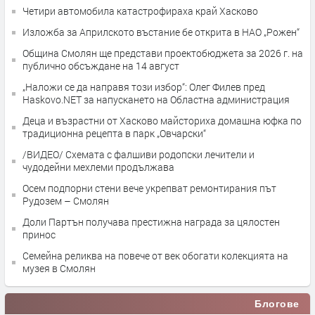
Четири автомобила катастрофираха край Хасково
Изложба за Априлското въстание бе открита в НАО „Рожен“
Община Смолян ще представи проектобюджета за 2026 г. на
публично обсъждане на 14 август
„Наложи се да направя този избор“: Олег Филев пред
Haskovo.NET за напускането на Областна администрация
Деца и възрастни от Хасково майсториха домашна юфка по
традиционна рецепта в парк „Овчарски“
/ВИДЕО/ Схемата с фалшиви родопски лечители и
чудодейни мехлеми продължава
Осем подпорни стени вече укрепват ремонтирания път
Рудозем – Смолян
Доли Партън получава престижна награда за цялостен
принос
Семейна реликва на повече от век обогати колекцията на
музея в Смолян
Блогове