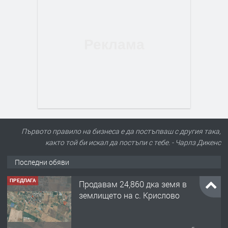
Първото правило на бизнеса е да постъпваш с другия така,
както той би искал да постъпи с тебе. - Чарлз Дикенс
Последни обяви
ПРЕДЛАГА
Продавам 24,860 дка земя в
землището на с. Крислово