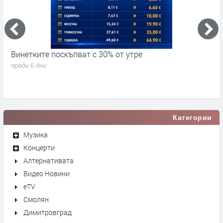
Винетките поскъпват с 30% от утре
3
д
преди 6 дни
п
Категории
Музика
Концерти
Алтернативата
Видео Новини
eTV
Смолян
Димитровград