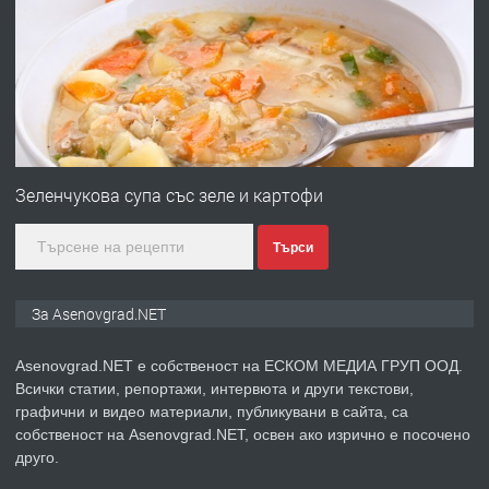
Професионална броячна машина -
със сертификат от ЕЦБ
преди 1 година
ПРЕДЛАГА
Професионална зеленчукорезачка
за заведения и дома
Зеленчукова супа със зеле и картофи
Търси
преди 1 година
ПРЕДЛАГА
Дава под наем Асеновград
За Asenovgrad.NET
Asenovgrad.NET е собственост на ЕСКОМ МЕДИА ГРУП ООД.
Всички статии, репортажи, интервюта и други текстови,
преди 2 години
графични и видео материали, публикувани в сайта, са
собственост на Asenovgrad.NET, освен ако изрично е посочено
ПРЕДЛАГА
Давам индивидуалани уроци по
друго.
Немски език