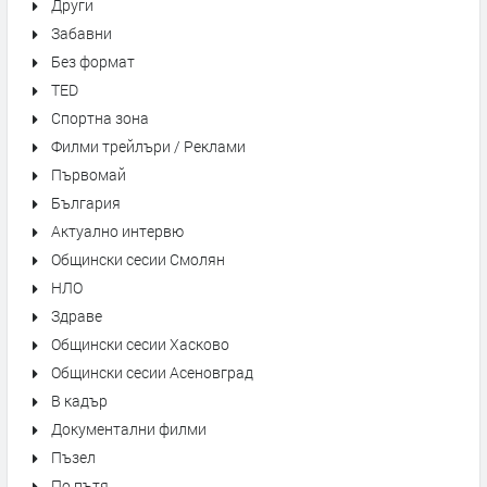
Други
Забавни
Без формат
TED
Спортна зона
Филми трейлъри / Реклами
Първомай
България
Актуално интервю
Общински сесии Смолян
НЛО
Здраве
Общински сесии Хасково
Общински сесии Асеновград
В кадър
Документални филми
Пъзел
По пътя