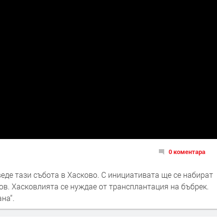
0 коментара
еде тази събота в Хасково. С инициативата ще се набират
ов. Хасковлията се нуждае от трансплантация на бъбрек.
на“.