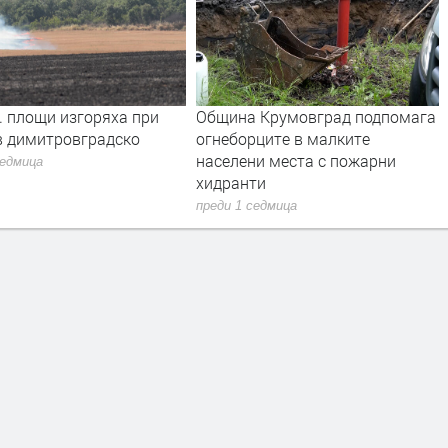
 Крумовград подпомага
Първо издание на „Записки по
рците в малките
българските въстания“ от 1892
ни места с пожарни
г. може да се види в архива на
ти
Кърджали
седмица
преди 1 седмица