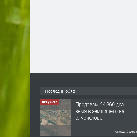
Последни обяви
ПРЕДЛАГА
122 м2- 3 стаен
апартамент супер
център Асеновград-
169 500 €.
преди 3 мес