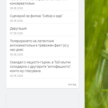
консерватизъм
08.08.2026
Сценарий за филма “Сибир и ада”
08.08.2026
Деругация
07.08.2026
Толерирането на латентния
антисемитизъм е тревожен факт (и) у
нас днес
06.08.2026
Скандал с нацисти гърми, а Той мълчи
солидарно с другарите “антифашисти”,
които му гласуваха
05.08.2026
ivo.bg