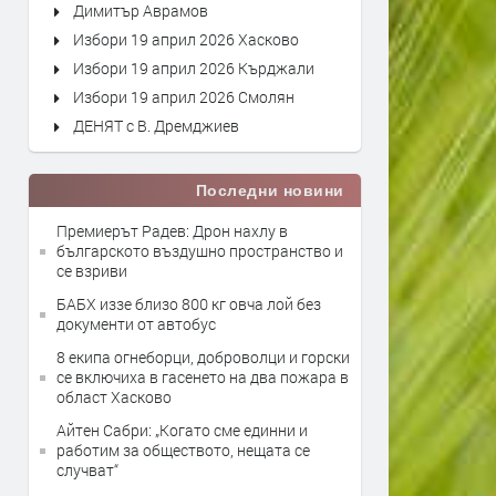
Димитър Аврамов
Избори 19 април 2026 Хасково
Избори 19 април 2026 Кърджали
Избори 19 април 2026 Смолян
ДЕНЯТ с В. Дремджиев
Последни новини
Премиерът Радев: Дрон нахлу в
българското въздушно пространство и
се взриви
БАБХ иззе близо 800 кг овча лой без
документи от автобус
8 екипа огнеборци, доброволци и горски
се включиха в гасенето на два пожара в
област Хасково
Айтен Сабри: „Когато сме единни и
работим за обществото, нещата се
случват“