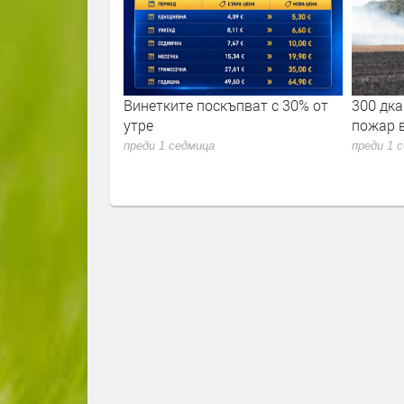
ъпват с 30% от
300 дка. площи изгоряха при
Община
пожар в димитровградско
огнебо
населе
преди 1 седмица
хидран
преди 1 