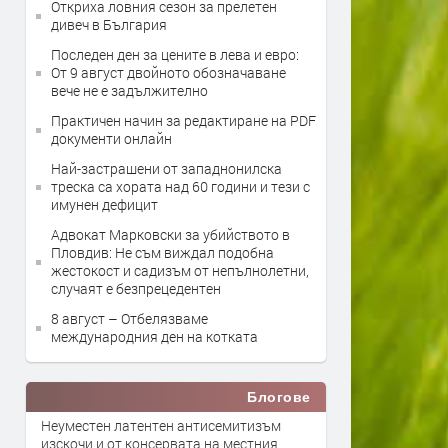
Откриха ловния сезон за прелетен
дивеч в България
Последен ден за цените в лева и евро:
От 9 август двойното обозначаване
вече не е задължително
Практичен начин за редактиране на PDF
документи онлайн
Най-застрашени от западнонилска
треска са хората над 60 години и тези с
имунен дефицит
Адвокат Марковски за убийството в
Пловдив: Не съм виждал подобна
жестокост и садизъм от непълнолетни,
случаят е безпрецедентен
8 август – Отбелязваме
международния ден на котката
Блогове
Неуместен латентен антисемитизъм
изскочи и от консервата на местния