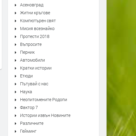
Асеновград
Житни кръгове
Компютърен свят
Мисия всезнайко
Оставиха в ареста тримата
Над 100 деца премериха 
Протести 2018
мъже, обвинени в побой над
„Детска военна академия
Въпросите
спасител. Роднините им
преди 1 седмица
Перник
окупираха съда
Автомобили
преди 1 седмица
Кратки истории
Етюди
Пътувай с нас
Наука
Неопитомените Родопи
Фактор 7
Истории извън Новините
Различните
Гейминг