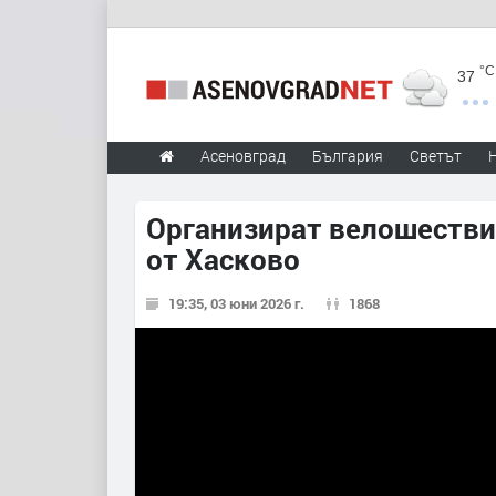
°C
37
Асеновград
България
Светът
Организират велошестви
от Хасково
19:35, 03 юни 2026 г.
1868