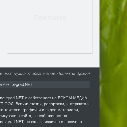
е, имат нужда от обезпечение. - Валентин Домил
а Asenovgrad.NET
novgrad.NET е собственост на ЕСКОМ МЕДИА
П ООД. Всички статии, репортажи, интервюта и
ги текстови, графични и видео материали,
ликувани в сайта, са собственост на
novgrad.NET, освен ако изрично е посочено