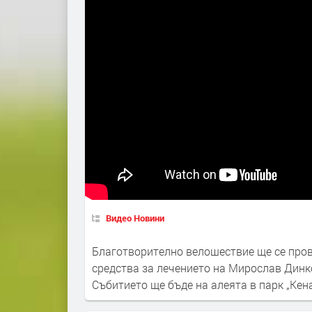
Видео Новини
Благотворително велошествие ще се пров
средства за лечението на Мирослав Динк
Събитието ще бъде на алеята в парк „Кена