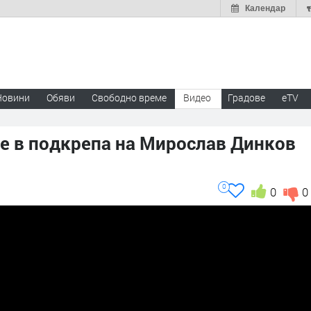
Календар
Новини
Обяви
Свободно време
Видео
Градове
eTV
е в подкрепа на Мирослав Динков
0
0
0