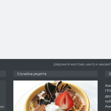
Широките жестове, както и чековет
Случайна рецепта
З
Ase
ГРУ
дру
пуб
Ase
еца