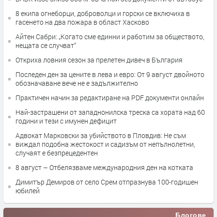
8 екипа огнеборци, доброволци и горски се включиха в
гасенето на два пожара в област Хасково
Айтен Сабри: „Когато сме единни и работим за обществото,
нещата се случват“
Откриха ловния сезон за прелетен дивеч в България
Последен ден за цените в лева и евро: От 9 август двойното
обозначаване вече не е задължително
Практичен начин за редактиране на PDF документи онлайн
Най-застрашени от западнонилска треска са хората над 60
години и тези с имунен дефицит
Адвокат Марковски за убийството в Пловдив: Не съм
виждал подобна жестокост и садизъм от непълнолетни,
случаят е безпрецедентен
8 август – Отбелязваме международния ден на котката
Димитър Демиров от село Срем отпразнува 100-годишен
юбилей
Блогове