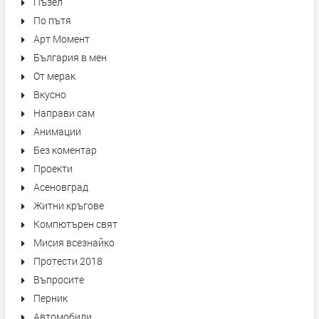
Пъзел
По пътя
Арт Момент
България в мен
От мерак
Вкусно
Направи сам
Анимации
Без коментар
Проекти
Асеновград
Житни кръгове
Компютърен свят
Мисия всезнайко
Протести 2018
Въпросите
Перник
Автомобили