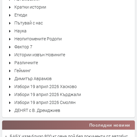
Кратки истории
Етюди
Пътувай с нас
Наука
Неопитомените Родопи
Фактор 7
Истории извън Новините
Различните
Гейминг
Димитър Аврамов
Избори 19 април 2026 Хасково
Избори 19 април 2026 Кърджали
Избори 19 април 2026 Смолян
ДЕНЯТ с В. Дремджиев
Последни новини
БАБХ иззе близо 800 кг овча лой без документи от автобус