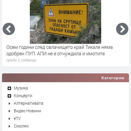
че
Осем години след свлачището край Тикале няма
Т
одобрен ПУП. АПИ не е отчуждила и имотите
с
преди 1 седмица
п
Категории
Музика
Концерти
Алтернативата
Видео Новини
eTV
Смолян