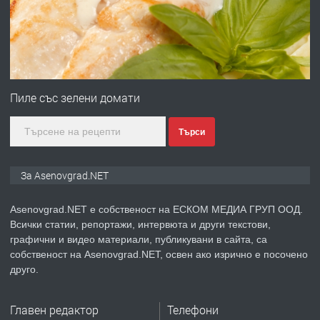
преди 1 година
ПРЕДЛАГА
Професионална зеленчукорезачка
за заведения и дома
Пиле със зелени домати
Търси
преди 1 година
ПРЕДЛАГА
Дава под наем Асеновград
За Asenovgrad.NET
Asenovgrad.NET е собственост на ЕСКОМ МЕДИА ГРУП ООД.
Всички статии, репортажи, интервюта и други текстови,
преди 2 години
графични и видео материали, публикувани в сайта, са
собственост на Asenovgrad.NET, освен ако изрично е посочено
ПРЕДЛАГА
Давам индивидуалани уроци по
друго.
Немски език
Главен редактор
Телефони