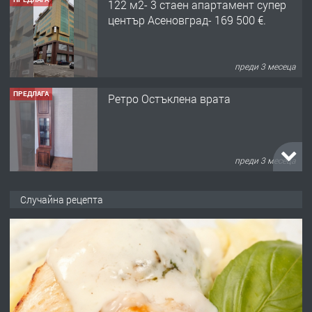
122 м2- 3 стаен апартамент супер
център Асеновград- 169 500 €.
преди 3 месеца
ПРЕДЛАГА
Ретро Остъклена врата
преди 3 месеца
ПРЕДЛАГА
🌟HYUNDAI i10 - 2024 | Само 55 лв./
Случайна рецепта
ден от DL RENT🌟
преди 10 месеца
ПРЕДЛАГА
Професионална броячна машина -
със сертификат от ЕЦБ