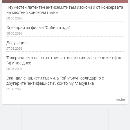
Неуместен латентен антисемитизъм изскочи и от консервата
на местния консерватизъм
08.08.2026
Сценарий за филма “Сибир и ада”
08.08.2026
Деругация
07.08.2026
Толерирането на латентния антисемитизъм е тревожен факт
(и) у нас днес
06.08.2026
Скандал с нацисти гърми, а Той мълчи солидарно с
другарите “антифашисти”, които му гласуваха
05.08.2026
ivo.bg