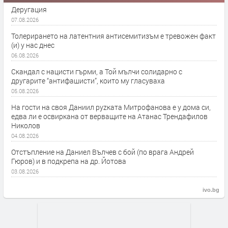
Деругация
07.08.2026
Толерирането на латентния антисемитизъм е тревожен факт
(и) у нас днес
06.08.2026
Скандал с нацисти гърми, а Той мълчи солидарно с
другарите “антифашисти”, които му гласуваха
05.08.2026
На гости на своя Даниил руzката Митрофанова е у дома си,
едва ли е освиркана от верващите на Атанас Трендафилов
Николов
04.08.2026
Отстъпление на Даниел Вълчев с бой (по врага Андрей
Гюров) и в подкрепа на др. Йотова
03.08.2026
ivo.bg