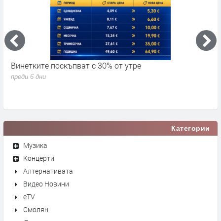
Винетките поскъпват с 30% от утре
3
д
преди 6 дни
п
Категории
Музика
Концерти
Алтернативата
Видео Новини
eTV
Смолян