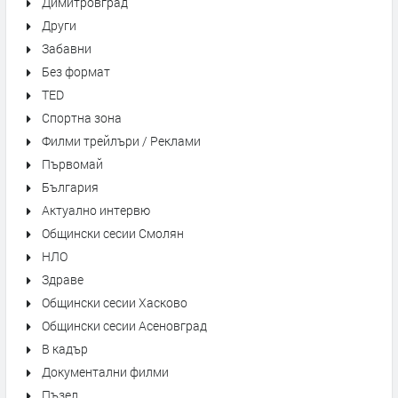
Димитровград
Други
Забавни
Без формат
TED
Спортна зона
Филми трейлъри / Реклами
Първомай
България
Актуално интервю
Общински сесии Смолян
НЛО
Здраве
Общински сесии Хасково
Общински сесии Асеновград
В кадър
Документални филми
Пъзел