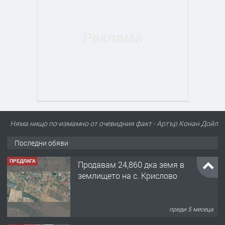
Няма нищо по-измамно от очевидния факт - Артър Конан Дойл
Последни обяви
ПРЕДЛАГА
Продавам 24,860 дка земя в
землището на с. Крислово
преди 5 месеца