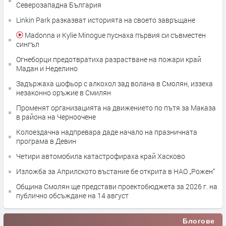
Северозападна България
Linkin Park разказват историята на своето завръщане
Madonna и Kylie Minogue пуснаха първия си съвместен
сингъл
Огнеборци предотвратиха разрастване на пожари край
Мадан и Неделино
Задържаха шофьор с алкохол зад волана в Смолян, иззеха
незаконно оръжие в Смилян
Променят организацията на движението по пътя за Маказа
в района на Черноочене
Колоездачна надпревара даде начало на празничната
програма в Девин
Четири автомобила катастрофираха край Хасково
Изложба за Априлското въстание бе открита в НАО „Рожен“
Община Смолян ще представи проектобюджета за 2026 г. на
публично обсъждане на 14 август
Блогове