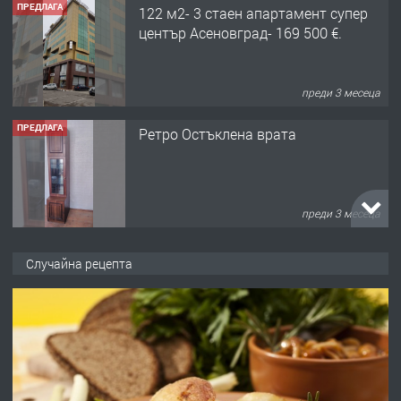
ПРЕДЛАГА
122 м2- 3 стаен апартамент супер
център Асеновград- 169 500 €.
преди 3 месеца
ПРЕДЛАГА
Ретро Остъклена врата
преди 3 месеца
ПРЕДЛАГА
🌟HYUNDAI i10 - 2024 | Само 55 лв./
Случайна рецепта
ден от DL RENT🌟
преди 10 месеца
ПРЕДЛАГА
Професионална броячна машина -
със сертификат от ЕЦБ