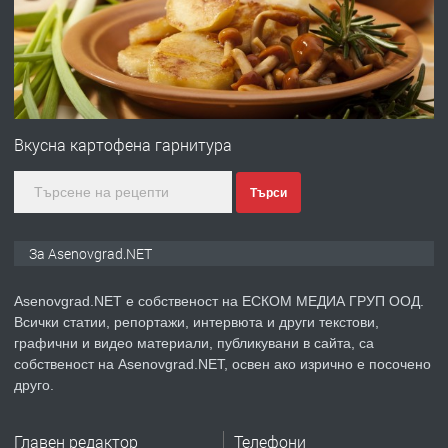
преди 1 година
ПРЕДЛАГА
Професионална зеленчукорезачка
за заведения и дома
Вкусна картофена гарнитура
Търси
преди 1 година
ПРЕДЛАГА
Дава под наем Асеновград
За Asenovgrad.NET
Asenovgrad.NET е собственост на ЕСКОМ МЕДИА ГРУП ООД.
Всички статии, репортажи, интервюта и други текстови,
преди 2 години
графични и видео материали, публикувани в сайта, са
собственост на Asenovgrad.NET, освен ако изрично е посочено
ПРЕДЛАГА
Давам индивидуалани уроци по
друго.
Немски език
Главен редактор
Телефони